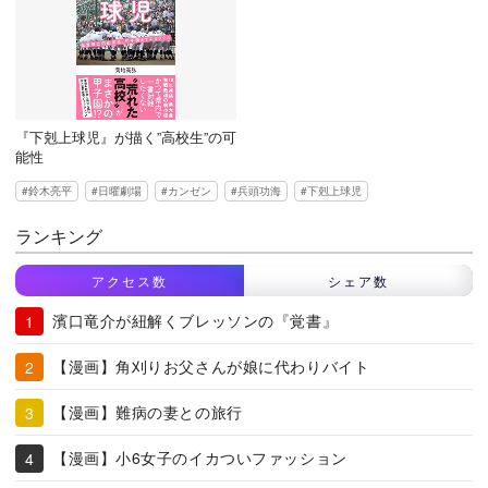
『下剋上球児』が描く”高校生”の可
能性
鈴木亮平
日曜劇場
カンゼン
兵頭功海
下剋上球児
ランキング
アクセス数
シェア数
濱口竜介が紐解くブレッソンの『覚書』
【漫画】角刈りお父さんが娘に代わりバイト
【漫画】難病の妻との旅行
【漫画】小6女子のイカついファッション