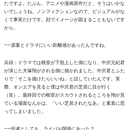
たですよ。たぶん、アニメや漫画原作だと、そうはいかな
いでしょうね。ノンフィクションなので、ビジュアルがな
くて事実だけです。顔でイメージが固まることもないです
から。
――原案とドラマにいい距離感があったんですね。
兵頭：ドラマでは根室が下剋上した側になり、中沢元紀君
が演じた犬塚翔がされる側に描かれました。中沢君とふた
りで「そこを描けたらいいね」と話していたんです。実
際、オンエアを見ると僕は中沢君の芝居に目が行く
（笑）。最終回での根室がスカウトされるところを翔が見
ている場面なんかは、「いい芝居されたなあ」と素直に思
ってしまいました。
――役者としても、ライバル関係にあった？