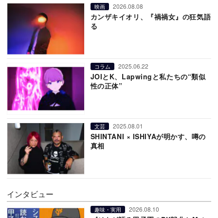
2026.08.08
映画
カンザキイオリ、『禍禍女』の狂気語
る
2025.06.22
コラム
JOIとK、Lapwingと私たちの“類似
性の正体”
2025.08.01
文芸
SHINTANI × ISHIYAが明かす、噂の
真相
インタビュー
2026.08.10
趣味・実用