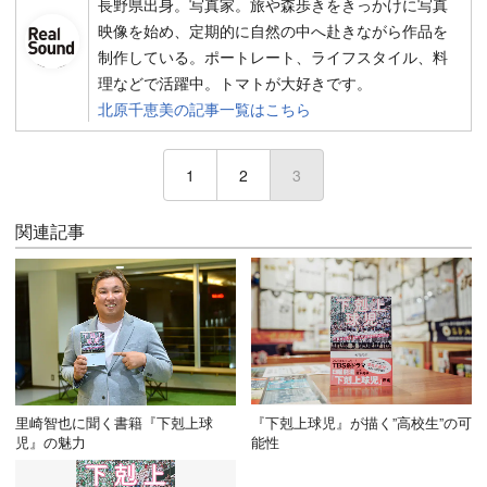
長野県出身。写真家。旅や森歩きをきっかけに写真
映像を始め、定期的に自然の中へ赴きながら作品を
制作している。ポートレート、ライフスタイル、料
理などで活躍中。トマトが大好きです。
北原千恵美の記事一覧はこちら
1
2
3
(current)
関連記事
里崎智也に聞く書籍『下剋上球
『下剋上球児』が描く”高校生”の可
児』の魅力
能性