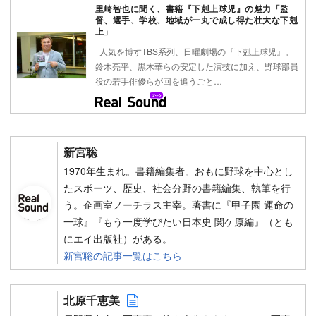
里崎智也に聞く、書籍『下剋上球児』の魅力「監
督、選手、学校、地域が一丸で成し得た壮大な下剋
上」
人気を博すTBS系列、日曜劇場の『下剋上球児』。
鈴木亮平、黒木華らの安定した演技に加え、野球部員
役の若手俳優らが回を追うごと…
新宮聡
1970年生まれ。書籍編集者。おもに野球を中心とし
たスポーツ、歴史、社会分野の書籍編集、執筆を行
う。企画室ノーチラス主宰。著書に『甲子園 運命の
一球』『もう一度学びたい日本史 関ケ原編』（とも
にエイ出版社）がある。
新宮聡の記事一覧はこちら
Author web site
北原千恵美