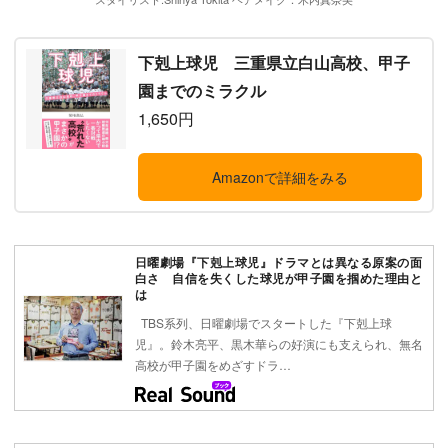
下剋上球児 三重県立白山高校、甲子
園までのミラクル
1,650円
Amazonで詳細をみる
日曜劇場『下剋上球児』ドラマとは異なる原案の面
白さ 自信を失くした球児が甲子園を掴めた理由と
は
TBS系列、日曜劇場でスタートした『下剋上球
児』。鈴木亮平、黒木華らの好演にも支えられ、無名
高校が甲子園をめざすドラ…