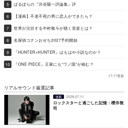
ばるぼらの『渋谷陽一評論集』評
【漫画】不老不死の男に恋人ができたら？
世界が注目する中村敬斗が聴く音楽とは？
名探偵コナンおせち2027予約開始
『HUNTER×HUNTER』はもはや小説なのか？
『ONE PIECE』王家にも“ワノ国”が絡む？
17:17更新
リアルサウンド厳選記事
2026.07.11
連載
ロックスターと過ごした記憶：櫻井敦
司