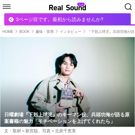
3ページ目です。最初から読みませんか?
HOME
MUSIC
MOVIE
TECH
BOOK
HOME
BOOK
趣味・実用
インタビュー
『下剋上球児』兵頭功海が語
日曜劇場『下剋上球児』のキーマン役、兵頭功海が語る原
案書籍の魅力「モチベーションを上げてくれたら」
文・取材＝新宮聡
、
写真＝北原千恵美