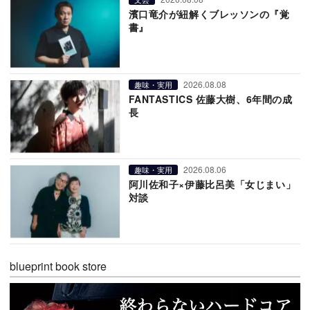
濱口竜介が紐解くブレッソンの『覚
書』
2026.08.08
趣味・実用
FANTASTICS 佐藤大樹、6年間の成
長
2026.08.06
趣味・実用
阿川佐和子×伊藤比呂美「女じまい」
対談
blueprint book store