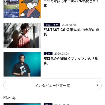
ゴジキが語る甲子園のPK戦化とM-1
化
2026.08.08
趣味・実用
FANTASTICS 佐藤大樹、6年間の成
長
2026.08.08
文芸
濱口竜介が紐解くブレッソンの『覚
書』
インタビュー記事一覧
Pick Up!
2026.08.08
文芸