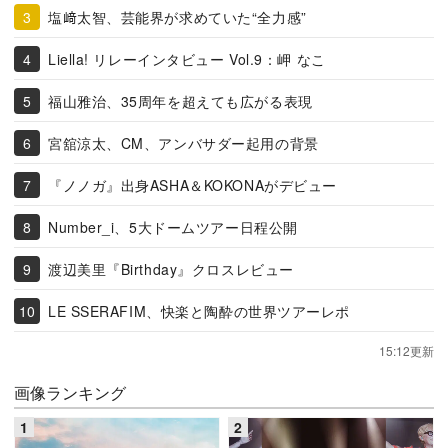
塩﨑太智、芸能界が求めていた“全力感”
Liella! リレーインタビュー Vol.9：岬 なこ
福山雅治、35周年を超えても広がる表現
宮舘涼太、CM、アンバサダー起用の背景
『ノノガ』出身ASHA＆KOKONAがデビュー
Number_i、5大ドームツアー日程公開
渡辺美里『Birthday』クロスレビュー
LE SSERAFIM、快楽と陶酔の世界ツアーレポ
15:12更新
画像ランキング