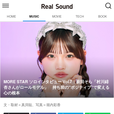
HOME
MUSIC
MOVIE
TECH
BOOK
MORE STAR ソロインタビュー Vol.7：萩田そら「村川緋
杏さんがロールモデル」 持ち前の“ポジティブ”で変える
心の根本
文・取材＝真貝聡、写真＝堀内彩香