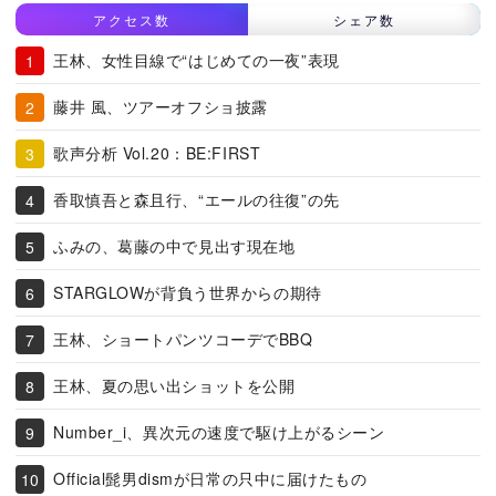
アクセス数
シェア数
王林、女性目線で“はじめての一夜”表現
藤井 風、ツアーオフショ披露
歌声分析 Vol.20：BE:FIRST
香取慎吾と森且行、“エールの往復”の先
ふみの、葛藤の中で見出す現在地
STARGLOWが背負う世界からの期待
王林、ショートパンツコーデでBBQ
王林、夏の思い出ショットを公開
Number_i、異次元の速度で駆け上がるシーン
Official髭男dismが日常の只中に届けたもの