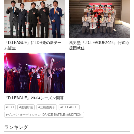
『D.LEAGUE』にLDH発の新チー
風男塾『JD.LEAGUE2024』公式応
ム誕生
援団就任
『D.LEAGUE』23-24シーズン開幕
LDH
渡辺彰浩
三橋優美子
D.LEAGUE
ダンバトオーディション -DANCE BATTLE×AUDITION-
ランキング