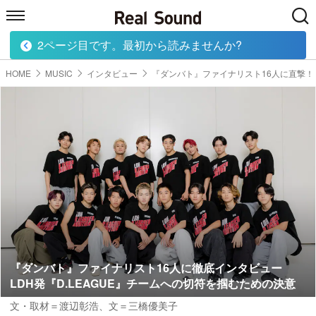
2ページ目です。最初から読みませんか?
HOME
MUSIC
MOVIE
TECH
BOOK
HOME
MUSIC
インタビュー
『ダンバト』ファイナリスト16人に直撃！
『ダンバト』ファイナリスト16人に徹底インタビュー
LDH発『D.LEAGUE』チームへの切符を掴むための決意
文・取材＝渡辺彰浩
、
文＝三橋優美子