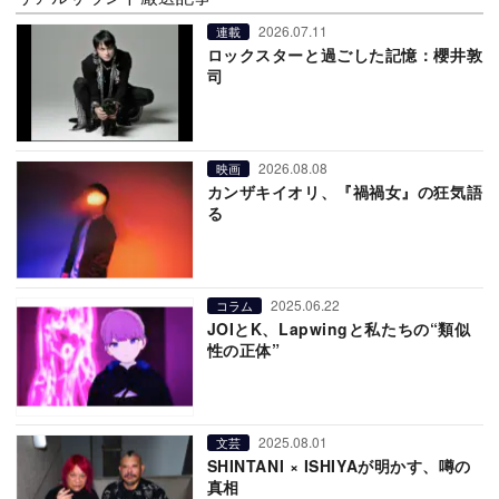
2026.07.11
連載
ロックスターと過ごした記憶：櫻井敦
司
2026.08.08
映画
カンザキイオリ、『禍禍女』の狂気語
る
2025.06.22
コラム
JOIとK、Lapwingと私たちの“類似
性の正体”
2025.08.01
文芸
SHINTANI × ISHIYAが明かす、噂の
真相