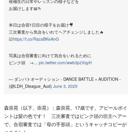
候補生の日常やレッスンの様子などを
お届けします📖✎
本日は合宿1日目の様子をお届け🎥
三次審査から気合をいれてヘアチェンジしました🔥
☑
https://t.co/RazaBKeAnG
写真は合宿審査に向けて気合をいれるために
ピンク頭 →…
pic.twitter.com/wwb3pzVqyH
— ダンバトオーディション - DANCE BATTLE × AUDITION -
(@LDH_Dleague_Aud)
June 3, 2025
森崇晃（以下、崇晃）：森崇晃、17歳です。アピールポイ
ントは髪の色です！ 三次審査ではピンク頭の坊主ヘアー
で、合宿審査では「母の手形頭」というキャッチコピーが