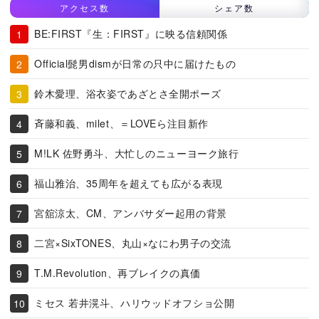
アクセス数
シェア数
BE:FIRST『生：FIRST』に映る信頼関係
Official髭男dismが日常の只中に届けたもの
鈴木愛理、浴衣姿であざとさ全開ポーズ
斉藤和義、milet、＝LOVEら注目新作
M!LK 佐野勇斗、大忙しのニューヨーク旅行
福山雅治、35周年を超えても広がる表現
宮舘涼太、CM、アンバサダー起用の背景
二宮×SixTONES、丸山×なにわ男子の交流
T.M.Revolution、再ブレイクの真価
ミセス 若井滉斗、ハリウッドオフショ公開