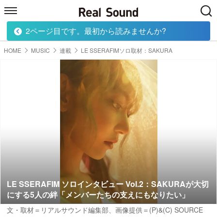
2ページ目です。最初から読みませんか?
HOME
MUSIC
MOVIE
TECH
BOOK
HOME
MUSIC
連載
LE SSERAFIMソロ取材：SAKURA
LE SSERAFIM ソロインタビュー Vol.2：SAKURAが大切
にする5人の絆「メンバーたちの支えにもなりたい」
文・取材＝リアルサウンド編集部、画像提供＝(P)&(C) SOURCE