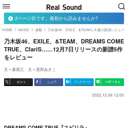
2ページ目です。最初から読みませんか?
HOME
MUSIC
MOVIE
TECH
BOOK
HOME
MUSIC
連載
乃木坂46、EXILE、&TEAMら今週の新譜レビュー
乃木坂46、EXILE、&TEAM、DREAMS COME
TRUE、ClariS……12月7日リリースの新譜5作
をレビュー
文＝森朋之
、
文＝渡部あきこ
ポスト
シェア
ブックマーク
LINEで送る
2022.12.06 12:00
DREAMS COME TRUE『スピリラ』