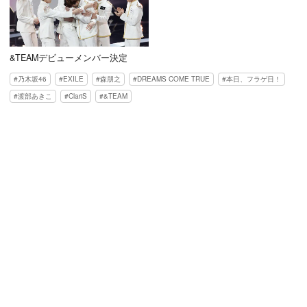
&TEAMデビューメンバー決定
乃木坂46
EXILE
森朋之
DREAMS COME TRUE
本日、フラゲ日！
渡部あきこ
ClariS
&TEAM