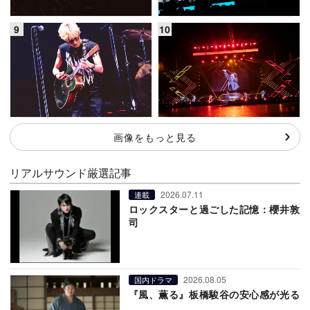
画像をもっと見る
リアルサウンド厳選記事
2026.07.11
連載
ロックスターと過ごした記憶：櫻井敦
司
2026.08.05
国内ドラマ
『風、薫る』板橋駿谷の安心感が光る