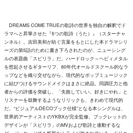
DREAMS COME TRUEの歌詩の世界を独自の解釈でド
ラマへと昇華させた『5つの歌詩（うた）』（スターチャ
ンネル）。吉田美和が紡ぐ言葉をもとにした本ドラマシリ
ーズの第5話のために書き下ろされたのが、ニューシング
ルの表題曲「スピリラ」だ。ハードロック～ヘビィメタル
を想起させるギターリフ、80年代オールドスクール的なラ
ップなどを織り交ぜながら、現代的なポップミュージック
に結びつけるサウンドメイクはまさに絶品。同調圧力と他
者からの評価を突破し、「失敗していい。好きにやれ」と
リスナーを鼓舞するようなリリックも、きわめて現代的
だ。“ビジュアルDECOブック仕様”となる本シングルは、
世界的アーティストのYKBXが完全監修。ブックレットの
デザインが「スピリラ」のMVおよび歌詩と連動するな