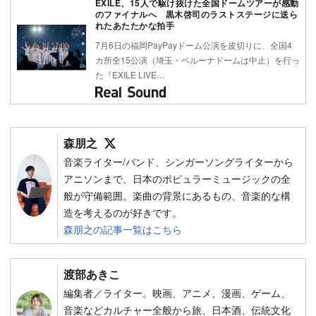
EXILE、15人で駆け抜けた全国ドームツアーが感動
のファイナルへ 黒木啓司のラストステージに送ら
れたあたたかな拍手
7月6日の福岡PayPayドーム公演を皮切りに、全国4
カ所全15公演（埼玉・ベルーナドームは中止）を行っ
た『EXILE LIVE…
Follow on SNS
森朋之
音楽ライター/バンド、シンガーソングライターから
アニソンまで、日本のポピュラーミュージックの全
般が守備範囲。楽曲の背景にあるもの、音楽的な構
造を考えるのが好きです。
森朋之の記事一覧はこちら
渡部あきこ
編集者／ライター。映画、アニメ、漫画、ゲーム、
音楽などカルチャー全般から旅、日本酒、伝統文化