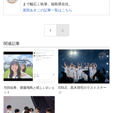
まで幅広く執筆。福島県在住。
渡部あきこの記事一覧はこちら
1
2
(current)
関連記事
与田祐希、齋藤飛鳥と眩しい2ショ
EXILE、黒木啓司のラストステー
ット
ジ