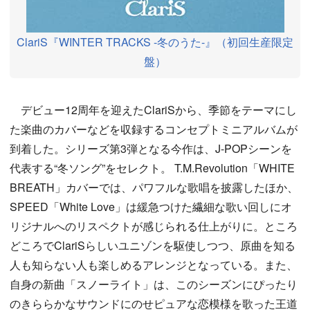
ClariS『WINTER TRACKS -冬のうた-』（初回生産限定
盤）
デビュー12周年を迎えたClariSから、季節をテーマにし
た楽曲のカバーなどを収録するコンセプトミニアルバムが
到着した。シリーズ第3弾となる今作は、J-POPシーンを
代表する“冬ソング”をセレクト。 T.M.Revolution「WHITE
BREATH」カバーでは、パワフルな歌唱を披露したほか、
SPEED「White Love」は緩急つけた繊細な歌い回しにオ
リジナルへのリスペクトが感じられる仕上がりに。ところ
どころでClariSらしいユニゾンを駆使しつつ、原曲を知る
人も知らない人も楽しめるアレンジとなっている。また、
自身の新曲「スノーライト」は、このシーズンにぴったり
のきららかなサウンドにのせピュアな恋模様を歌った王道