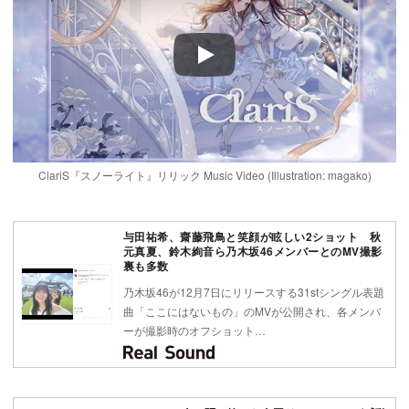
Play
ClariS『スノーライト』リリック Music Video (Illustration: magako)
与田祐希、齋藤飛鳥と笑顔が眩しい2ショット 秋
元真夏、鈴木絢音ら乃木坂46メンバーとのMV撮影
裏も多数
乃木坂46が12月7日にリリースする31stシングル表題
曲「ここにはないもの」のMVが公開され、各メンバ
ーが撮影時のオフショット…