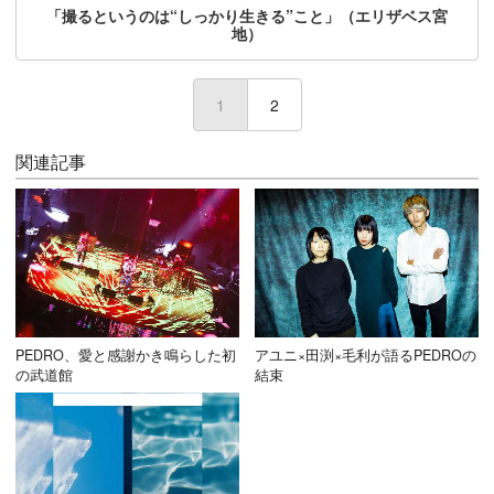
「撮るというのは“しっかり生きる”こと」（エリザベス宮
地）
1
(current)
2
関連記事
PEDRO、愛と感謝かき鳴らした初
アユニ×田渕×毛利が語るPEDROの
の武道館
結束