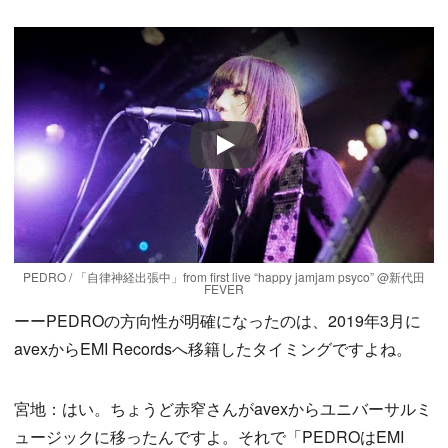
Play
PEDRO / 「自律神経出張中」from first live “happy jamjam psyco” @新代田
FEVER
ーーPEDROの方向性が明確になったのは、2019年3月に
avexからEMI Recordsへ移籍したタイミングですよね。
宮地：はい。ちょうど赤窄さんがavexからユニバーサルミ
ュージックに移ったんですよ。それで「PEDROはEMI