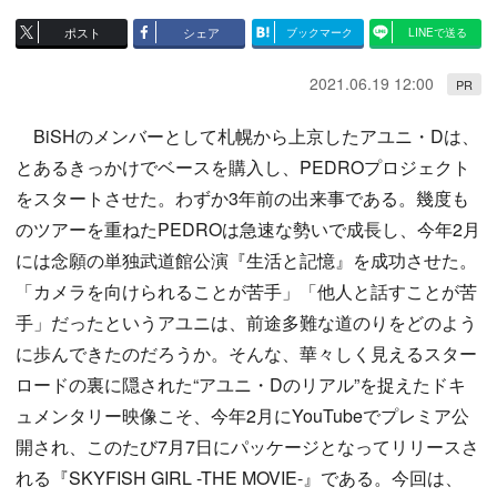
ポスト
シェア
ブックマーク
LINEで送る
2021.06.19 12:00
PR
BiSHのメンバーとして札幌から上京したアユニ・Dは、
とあるきっかけでベースを購入し、PEDROプロジェクト
をスタートさせた。わずか3年前の出来事である。幾度も
のツアーを重ねたPEDROは急速な勢いで成長し、今年2月
には念願の単独武道館公演『生活と記憶』を成功させた。
「カメラを向けられることが苦手」「他人と話すことが苦
手」だったというアユニは、前途多難な道のりをどのよう
に歩んできたのだろうか。そんな、華々しく見えるスター
ロードの裏に隠された“アユニ・Dのリアル”を捉えたドキ
ュメンタリー映像こそ、今年2月にYouTubeでプレミア公
開され、このたび7月7日にパッケージとなってリリースさ
れる『SKYFISH GIRL -THE MOVIE-』である。今回は、