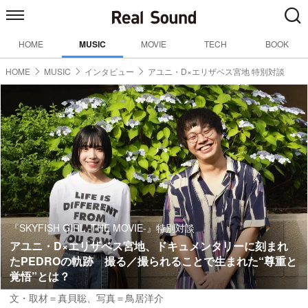
HOME
MUSIC
MOVIE
TECH
BOOK
HOME
MUSIC
インタビュー
アユニ・D×エリザベス宮地 特別対談
『SKYFISH GIRL -THE MOVIE-』特別対談
アユニ・D×エリザベス宮地、ドキュメンタリーに刻まれ
たPEDROの軌跡 撮る／撮られることで生まれた“尊重と
覚悟”とは？
文・取材＝真貝聡、
写真＝鳥居洋介