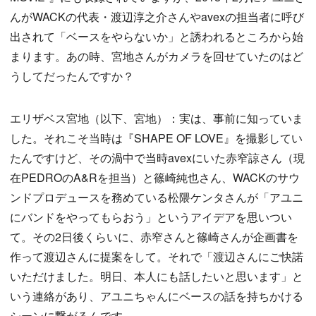
んがWACKの代表・渡辺淳之介さんやavexの担当者に呼び
出されて「ベースをやらないか」と誘われるところから始
まります。あの時、宮地さんがカメラを回せていたのはど
うしてだったんですか？
エリザベス宮地（以下、宮地）：実は、事前に知っていま
した。それこそ当時は『SHAPE OF LOVE』を撮影してい
たんですけど、その渦中で当時avexにいた赤窄諒さん（現
在PEDROのA&Rを担当）と篠崎純也さん、WACKのサウ
ンドプロデュースを務めている松隈ケンタさんが「アユニ
にバンドをやってもらおう」というアイデアを思いつい
て。その2日後くらいに、赤窄さんと篠崎さんが企画書を
作って渡辺さんに提案をして。それで「渡辺さんにご快諾
いただけました。明日、本人にも話したいと思います」と
いう連絡があり、アユニちゃんにベースの話を持ちかける
シーンに繋がるんです。