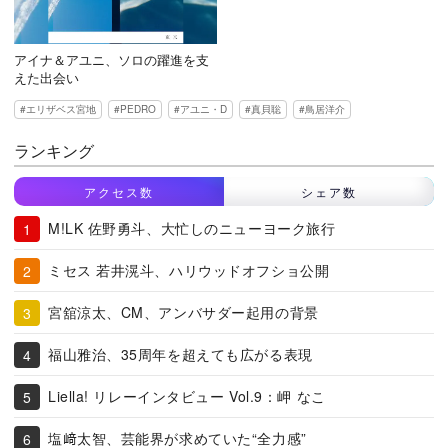
アイナ＆アユニ、ソロの躍進を支
えた出会い
エリザベス宮地
PEDRO
アユニ・D
真貝聡
鳥居洋介
ランキング
アクセス数
シェア数
M!LK 佐野勇斗、大忙しのニューヨーク旅行
ミセス 若井滉斗、ハリウッドオフショ公開
宮舘涼太、CM、アンバサダー起用の背景
福山雅治、35周年を超えても広がる表現
Liella! リレーインタビュー Vol.9：岬 なこ
塩﨑太智、芸能界が求めていた“全力感”