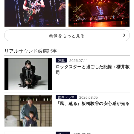
画像をもっと見る
リアルサウンド厳選記事
2026.07.11
連載
ロックスターと過ごした記憶：櫻井敦
司
2026.08.05
国内ドラマ
『風、薫る』板橋駿谷の安心感が光る
2025.06.22
コラム