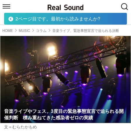
2ページ目です。最初から読みませんか?
HOME
MUSIC
MOVIE
TECH
BOOK
HOME
MUSIC
コラム
音楽ライブ、緊急事態宣言で迫られる決断
音楽ライブやフェス、3度目の緊急事態宣言で迫られる開
催判断 積み重ねてきた感染者ゼロの実績
文＝むらたかもめ