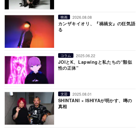
2026.08.08
映画
カンザキイオリ、『禍禍女』の狂気語
る
2025.06.22
コラム
JOIとK、Lapwingと私たちの“類似
性の正体”
2025.08.01
文芸
SHINTANI × ISHIYAが明かす、噂の
真相