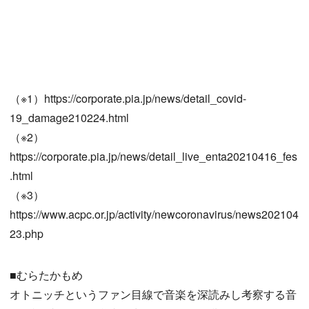
（※1）https://corporate.pia.jp/news/detail_covid-
19_damage210224.html
（※2）
https://corporate.pia.jp/news/detail_live_enta20210416_fes
.html
（※3）
https://www.acpc.or.jp/activity/newcoronavirus/news202104
23.php
■むらたかもめ
オトニッチというファン目線で音楽を深読みし考察する音