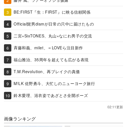
藤井 風、ツアーオフショ披露
BE:FIRST『生：FIRST』に映る信頼関係
Official髭男dismが日常の只中に届けたもの
二宮×SixTONES、丸山×なにわ男子の交流
斉藤和義、milet、＝LOVEら注目新作
福山雅治、35周年を超えても広がる表現
T.M.Revolution、再ブレイクの真価
M!LK 佐野勇斗、大忙しのニューヨーク旅行
鈴木愛理、浴衣姿であざとさ全開ポーズ
02:11更新
画像ランキング