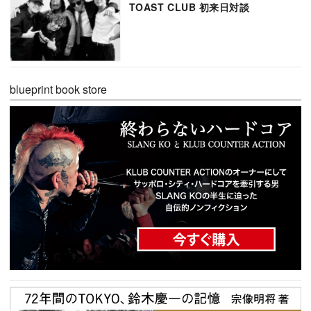
TOAST CLUB 初来日対談
blueprint book store