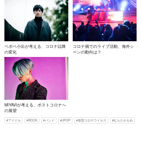
ベボベ小出が考える、コロナ以降
コロナ禍でのライブ活動、海外シ
の変化
ーンの動向は？
MIYAVIが考える、ポストコロナへ
の展望
アイドル
ROCK
バンド
JPOP
新型コロナウイルス
むらたかもめ