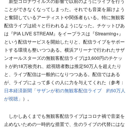
新型コロナウイルスの影響で以前のようにライブを行う
ことができなくなってしまった。それでも音楽を届けよう
と奮闘しているアーティストや関係者もいる。特に無観客
配信ライブは続々と行われるようになった。チケットぴあ
は『PIA LIVE STREAM』をイープラスは『Streaming+』
という配信サービスを開始したりと、配信ライブをサポー
トする環境も整いつつある。横浜アリーナで行われたサザ
ンオールスターズの無観客配信ライブは3,600円のチケッ
トが約18万枚売れ、総視聴者数は推定50万人を超えたり
と、ライブ配信は一般的になりつつある。配信ではある
が、ライブによって多くの人に力を与えてくれた（参考：
日本経済新聞「サザンが初の無観客配信ライブ 約50万人
が視聴」
）。
しかしあくまでも無観客配信ライブはコロナ禍で音楽を
止めないための一時的な措置で、生のライブの代替にはな