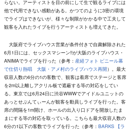
らない。アーティストを目の前にして生で観るライブには
他で代用できない感動がある。かつてのように3密の環境
でライブはできないが、様々な制限がかかる中で工夫して
観客を入れたライブを行うアーティストも増えてきた。
大阪府でライブハウス営業が条件付きで自粛解除された
6月1日には、セックスマシーン!!が大阪のライブハウス・
ANIMAでライブを行った（参考：
産経フォト ビニール幕
で仕切り熱唱 大阪・アメ村のライブハウス再開
）。最大
収容人数の6分の1の客数で、観客は着席でステージと客席
を2m以上離しアクリル板で遮蔽する等の対応をしてい
る。東京では6月24日に渋谷WWWでアイドルユニットの
あっとせぶんてぃーんが観客を動員しライブを行った。客
席の間隔を1m開け、ホールの出入り口ドアを開放したま
まにする等の対応を取っている。こちらも最大収容人数の
6分の1以下の客数でライブを行った（参考：
BARKS 【ラ