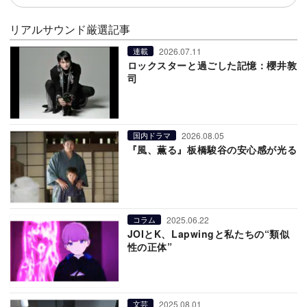
リアルサウンド厳選記事
2026.07.11
連載
ロックスターと過ごした記憶：櫻井敦
司
2026.08.05
国内ドラマ
『風、薫る』板橋駿谷の安心感が光る
2025.06.22
コラム
JOIとK、Lapwingと私たちの“類似
性の正体”
2025.08.01
文芸