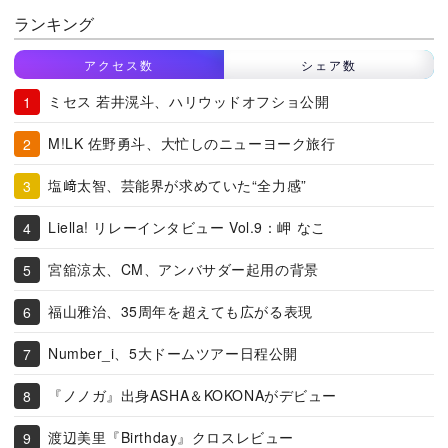
ランキング
アクセス数
シェア数
ミセス 若井滉斗、ハリウッドオフショ公開
M!LK 佐野勇斗、大忙しのニューヨーク旅行
塩﨑太智、芸能界が求めていた“全力感”
Liella! リレーインタビュー Vol.9：岬 なこ
宮舘涼太、CM、アンバサダー起用の背景
福山雅治、35周年を超えても広がる表現
Number_i、5大ドームツアー日程公開
『ノノガ』出身ASHA＆KOKONAがデビュー
渡辺美里『Birthday』クロスレビュー