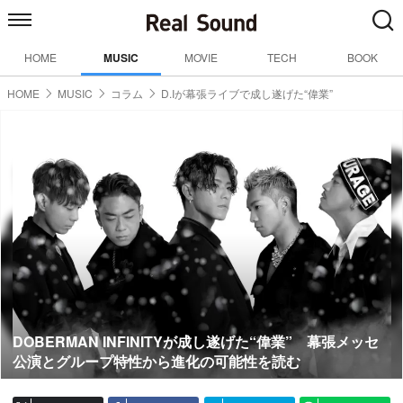
HOME
MUSIC
MOVIE
TECH
BOOK
HOME
MUSIC
コラム
D.Iが幕張ライブで成し遂げた“偉業”
DOBERMAN INFINITYが成し遂げた“偉業” 幕張メッセ
公演とグループ特性から進化の可能性を読む