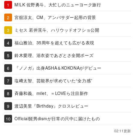
M!LK 佐野勇斗、大忙しのニューヨーク旅行
宮舘涼太、CM、アンバサダー起用の背景
ミセス 若井滉斗、ハリウッドオフショ公開
福山雅治、35周年を超えても広がる表現
鈴木愛理、浴衣姿であざとさ全開ポーズ
『ノノガ』出身ASHA＆KOKONAがデビュー
塩﨑太智、芸能界が求めていた“全力感”
斉藤和義、milet、＝LOVEら注目新作
渡辺美里『Birthday』クロスレビュー
Official髭男dismが日常の只中に届けたもの
02:11更新