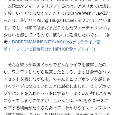
ーム同士がフィーチャリングするのは、アメリカでは決し
て珍しいことではなくて、たとえばKanye WestとJay-Zだ
ったり、最近だとYoung ThugとFutureが組んだりしていま
す。でも、日本ではまだまだこうしたフィーチャリングは
少ないと感じているので、彼らには期待したいです。（参
考：
DOBERMAN INFINITY×AK-69のゲリラライブ密
着！ フロアに直接届けたHIPHOP愛とプライド
）
そんな彼らが幕張メッセでどんなライブを披露したの
か、ワクワクしながら鑑賞したところ、まずは豪華なバン
ドセットを擁しながらも、ちゃんとヒップホップを感じさ
せるライブになっていたことに感心しました。ヒップホッ
プでバンドを入れたセットにすると、よくDJが埋もれがち
になってしまうのですが、ちゃんとDJ HALをクローズア
ップする場面がたくさんあって、わかりやすくヒップホッ
プ感を演出していた。DJ HALはそれこそHarlemでプレイ