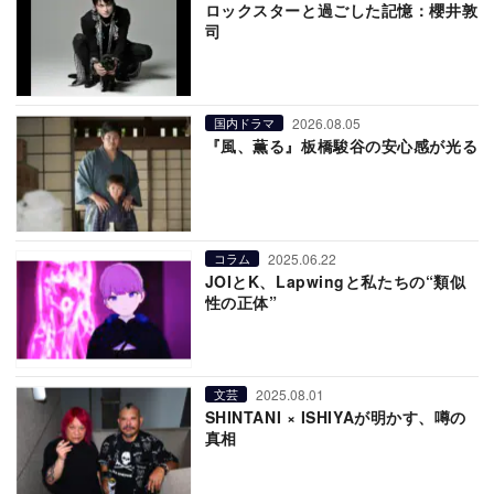
ロックスターと過ごした記憶：櫻井敦
司
2026.08.05
国内ドラマ
『風、薫る』板橋駿谷の安心感が光る
2025.06.22
コラム
JOIとK、Lapwingと私たちの“類似
性の正体”
2025.08.01
文芸
SHINTANI × ISHIYAが明かす、噂の
真相