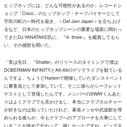
ヒップホップには、どんな可能性があるのか。レコードシ
ョップ「Cisco」のヒップホップ・チーフバイヤーとして
宇田川町の一時代を築き、＜Def Jam Japan＞を立ち上げ
るなど、日本のヒップホップシーンの重要な場面に関わっ
てきたDJ YANATAKE氏に、『iii -three-』を鑑賞してもら
い、その感想を聞いた。
「実は先日、『Shatter』のリリースのタイミングで僕は
DOBERMAN INFINITYとAK-69のゲリラライブを観ている
んですよ。ちょうどHarlemで開催していたダンスイベント
に審査員として参加していて、そこに彼らがシークレット
ゲストとして登場したんです。メンバーのSWAYくんあた
りはよくクラブでも見かけるし、本当にクラブカルチャー
が好きなのは知っていたけれど、幕張メッセや武道館を埋
められる彼らが、今もクラブへのアプローチを大事にして
いることが改めて伝わって、嬉しかったですね。ビッグネ