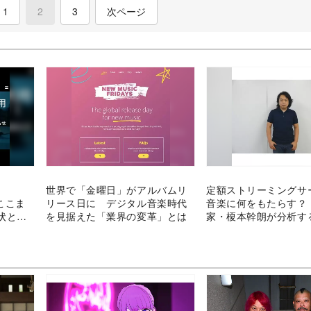
1
2
(current)
3
次ページ
世界で「金曜日」がアルバムリ
定額ストリーミングサ
ここま
リース日に デジタル音楽時代
音楽に何をもたらす？
状と日
を見据えた「業界の変革」とは
家・榎本幹朗が分析す
未来