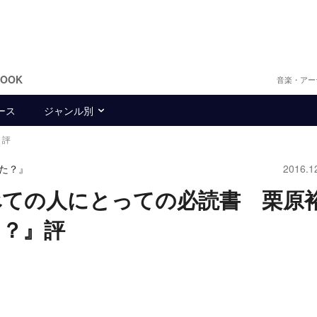
BOOK
音楽・アー
ース
ジャンル別
』評
た？』
2016.1
べての人にとっての必読書 栗原
た？』評