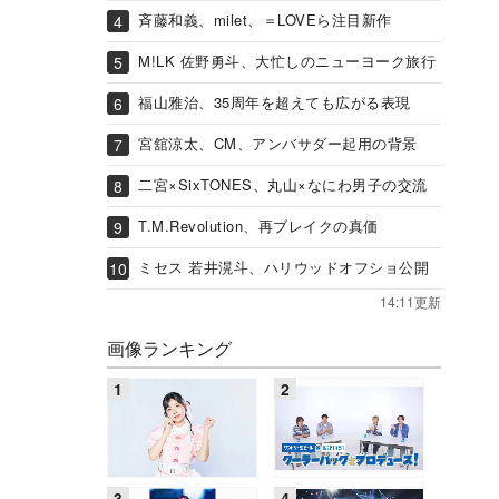
斉藤和義、milet、＝LOVEら注目新作
M!LK 佐野勇斗、大忙しのニューヨーク旅行
福山雅治、35周年を超えても広がる表現
宮舘涼太、CM、アンバサダー起用の背景
二宮×SixTONES、丸山×なにわ男子の交流
T.M.Revolution、再ブレイクの真価
ミセス 若井滉斗、ハリウッドオフショ公開
14:11更新
画像ランキング