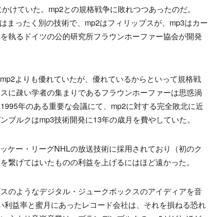
にかけていた。mp2との規格戦争に敗れつつあったのだ。
者はまったく別の技術で、mp2はフィリップスが、mp3はカー
揮を執るドイツの公的研究所フラウンホーファー協会が開発
mp2よりも優れていたが、優れているからといって規格戦
ネスに疎い学者の集まりであるフラウンホーファーは思惑渦
995年のある重要な会議にて、mp2に対する完全敗北に近
ンブルクはmp3技術開発に13年の歳月を費やしていた。
ッケー・リーグNHLの放送技術に採用されており（初のク
脈を繋げてはいたものの利益を上げるにはほど遠かった。
スのようなデジタル・ジュークボックスのアイディアを音
い利益率と蜜月にあったレコード会社は、それを損ねる恐れ