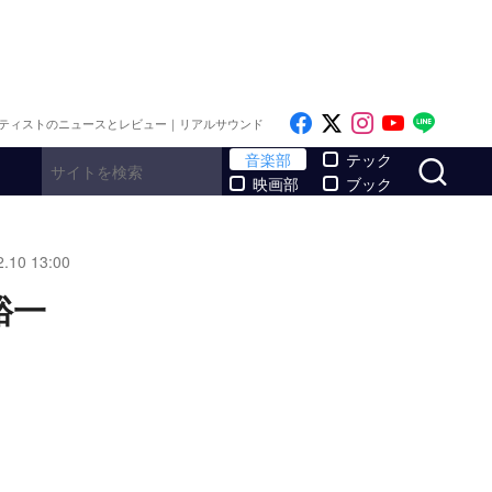
Like on Facebook
Follow on x
Follow on I
Follow o
Follo
ティストのニュースとレビュー｜リアルサウンド
サ
音楽部
テック
映画部
ブック
2.10 13:00
裕一