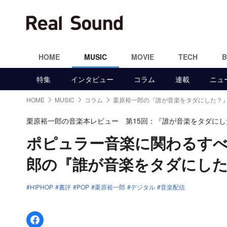
HOME
MUSIC
MOVIE
TECH
特集
インタビュー
コラム
連載
ニュ
HOME
MUSIC
コラム
栗原裕一郎の『誰が音楽をタダにした？
栗原裕一郎の音楽本レビュー 第15回：『誰が音楽をタダにし
ポピュラー音楽に関わるす
郎の『誰が音楽をタダにし
HIPHOP
書評
POP
栗原裕一郎
デジタル
音楽配信
Facebookでシェア