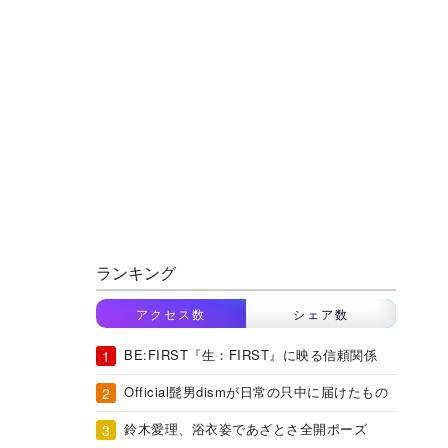
ランキング
アクセス数
シェア数
BE:FIRST『生：FIRST』に映る信頼関係
Official髭男dismが日常の只中に届けたもの
鈴木愛理、浴衣姿であざとさ全開ポーズ