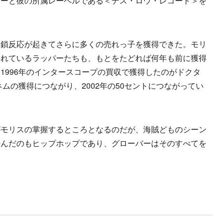
レーと彼の所属レーベルである＜デス・ロウ・レコード＞を
連鎖反応が起きてさらに多くの売れっ子を獲得できた。モリ
売れているラッパーたちも、もとをたどれば何年も前に獲得
1996年のインタースコープの買収で獲得したのがドクタ
ネムの獲得につながり、2002年の50セントにつながってい
モリスの掌握するところとなるのだが、海賊どものシーン
好んだのもヒップホップであり、グローバーはそのすべてを