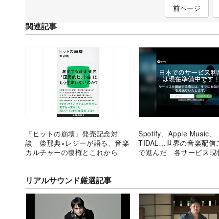
前ページ
関連記事
『ヒットの崩壊』発売記念対
Spotify、Apple Music、
談 柴那典×レジーが語る、音楽
TIDAL…世界の音楽配信
カルチャーの復権とこれから
で進んだ 各サービス現
本での展望
リアルサウンド厳選記事