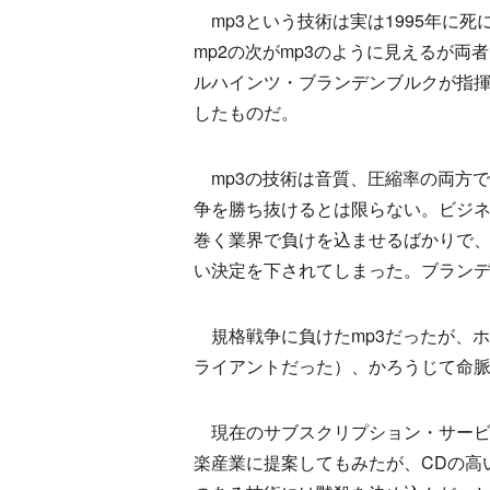
mp3という技術は実は1995年に死
mp2の次がmp3のように見えるが両
ルハインツ・ブランデンブルクが指
したものだ。
mp3の技術は音質、圧縮率の両方で
争を勝ち抜けるとは限らない。ビジ
巻く業界で負けを込ませるばかりで、1
い決定を下されてしまった。ブランデ
規格戦争に負けたmp3だったが、ホ
ライアントだった）、かろうじて命
現在のサブスクリプション・サービ
楽産業に提案してもみたが、CDの高