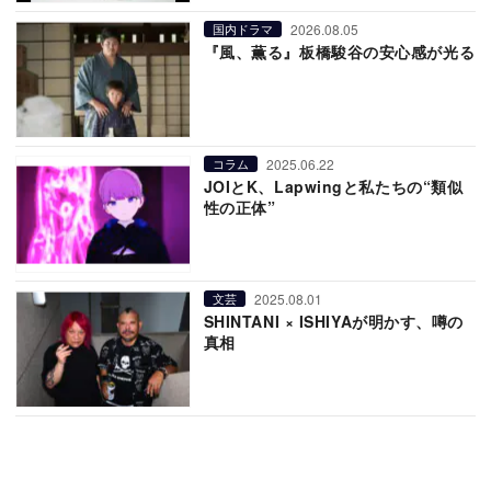
2026.08.05
国内ドラマ
『風、薫る』板橋駿谷の安心感が光る
2025.06.22
コラム
JOIとK、Lapwingと私たちの“類似
性の正体”
2025.08.01
文芸
SHINTANI × ISHIYAが明かす、噂の
真相