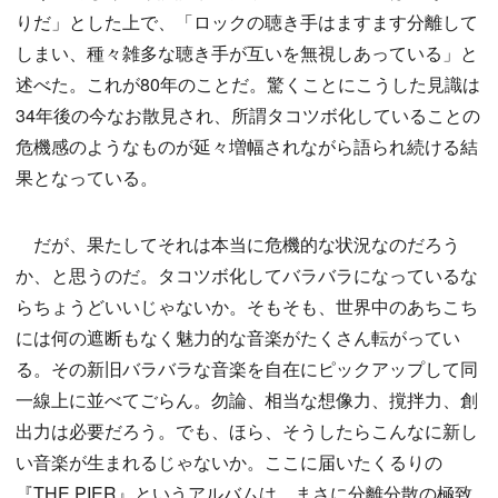
りだ」とした上で、「ロックの聴き手はますます分離して
しまい、種々雑多な聴き手が互いを無視しあっている」と
述べた。これが80年のことだ。驚くことにこうした見識は
34年後の今なお散見され、所謂タコツボ化していることの
危機感のようなものが延々増幅されながら語られ続ける結
果となっている。
だが、果たしてそれは本当に危機的な状況なのだろう
か、と思うのだ。タコツボ化してバラバラになっているな
らちょうどいいじゃないか。そもそも、世界中のあちこち
には何の遮断もなく魅力的な音楽がたくさん転がってい
る。その新旧バラバラな音楽を自在にピックアップして同
一線上に並べてごらん。勿論、相当な想像力、撹拌力、創
出力は必要だろう。でも、ほら、そうしたらこんなに新し
い音楽が生まれるじゃないか。ここに届いたくるりの
『THE PIER』というアルバムは、まさに分離分散の極致