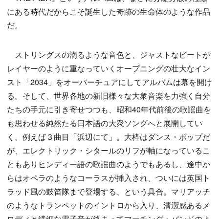
にある時代だからこそ誕生した奇跡の生命体のような作品
だ。
ストリングスの滴るような音色と、ジャストなビートが
レイヤーのように重なっていくオープニングの壮大なイン
スト「2034」をオーバーチュアにしてアルバムは幕を開け
る。そして、世界各地の新旧様々な大衆音楽を力強く自分
たちの手元に引き寄せつつも、昭和40年代前後の歌謡曲を
も思わせる純然たる日本語の大衆ソングへと展開してい
く。例えば３曲目「浜辺にて」。大枠はダンス・ポップだ
が、エレクトリック・シタールのリフが軸になっているこ
ともありヒンディー語の歌謡曲のようでもあるし、途中か
らはオペラのようなコーラスが挿入され、ついには英国ト
ラッド風の鼓笛隊まで登場する、という具合。マリアッチ
のようなトランペットのイントロから入り、清潔感あるメ
ロディと繊細な電子音が絡まってマーチング・バンドのよ