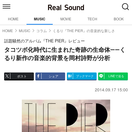
HOME
MUSIC
MOVIE
TECH
BOOK
HOME
MUSIC
コラム
くるり『THE PIER』の音楽的な新しさ
話題騒然のアルバム『THE PIER』レビュー
タコツボ化時代に生まれた奇跡の生命体――く
るり新作の音楽的背景を岡村詩野が分析
ポスト
シェア
ブックマーク
LINEで送る
2014.09.17 15:00