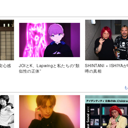
安心感
JOIとK、Lapwingと私たちの“類
SHINTANI × ISHIY
似性の正体”
噂の真相
も