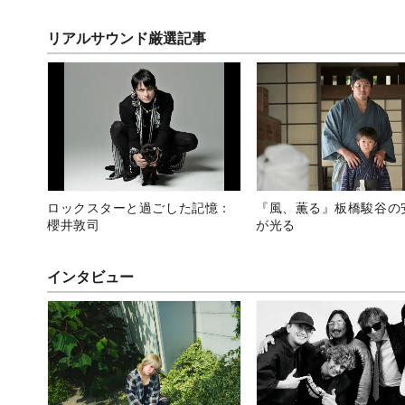
リアルサウンド厳選記事
ロックスターと過ごした記憶：
『風、薫る』板橋駿谷の
櫻井敦司
が光る
インタビュー