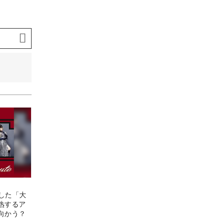
出した「大
熟するア
向かう？