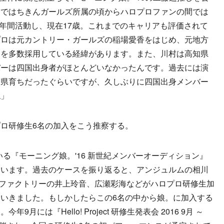
とではちきんガールズ所属の頃からハロプロファンの間では
5年間活動し、現在17歳。これまでのキャリアも評価されて
プロは元カントリー・ガールズの稲場愛香をはじめ、元地方
ーを多数採用している経緯があります。また、川村は高知県
バーは四国出身者がほとんどいなかったんです。過去には演
知県育ちだったぐらいですが、久しぶりに四国出身メンバー
ね」
ロ研修生6名の加入をこう推察する。
いる『モーニング娘。'16 新世紀メンバーオーディション』
ています。過去のケースを振り返ると、アンジュルムの相川
、こぶしファクトリーの井上玲音、広瀬彩海などがハロプロ研修生加
いきました。もしかしたらこの6名の中から娘。に加入する
には『Hello! Project 研修生発表会 2016 9月 ～