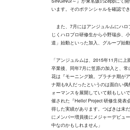
SINGING!～』が東名阪のZepp
います。そのポテンシャルを確認で
また、7月にはアンジュルムにハロ
じくハロプロ研修生から小野瑞歩、小
道」始動といった加入、グループ始
「アンジュルムは、2015年11月に
卒業後、同年7月に笠原の加入と、常
花は『モーニング娘。プラチナ期が
ナ期も9人だったというのは面白い偶
ォーマンスを展開していて頼もしい
催された『Hello! Project 研
得した実績があります。つばきは未
にメンバー増員後にメジャーデビュ
中なのかもしれません」