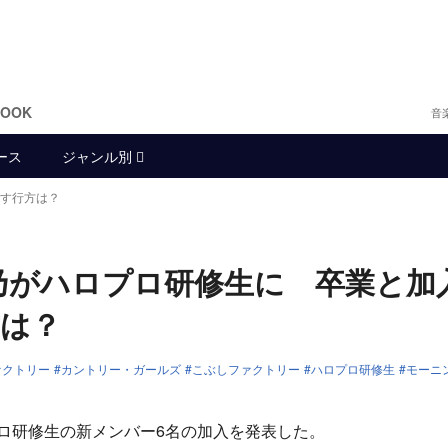
BOOK
音
ース
ジャンル別
す行方は？
乃がハロプロ研修生に 卒業と加
方は？
ァクトリー
カントリー・ガールズ
こぶしファクトリー
ハロプロ研修生
モーニン
日にハロプロ研修生の新メンバー6名の加入を発表した。