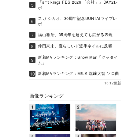
『s**t kingz FES 2026 「会社」』DAY2レ
ポ
スガ シカオ、30周年記念BUNTAIライブレ
ポ
福山雅治、35周年を超えても広がる表現
倖田來未、夏らしいド派手ネイルに反響
新着MVランキング：Snow Man「グッタイ
ム」
新着MVランキング：M!LK 塩﨑太智 ソロ曲
15:12更新
画像ランキング