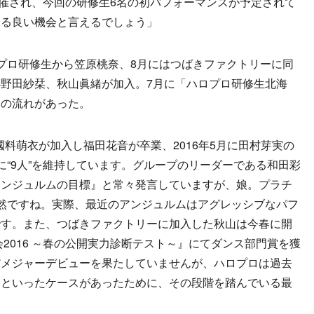
にて開催され、今回の研修生6名の初パフォーマンスが予定されて
きる良い機会と言えるでしょう」
プロ研修生から笠原桃奈、8月にはつばきファクトリーに同
野田紗栞、秋山眞緒が加入。7月に「ハロプロ研修生北海
動の流れがあった。
上國料萌衣が加入し福田花音が卒業、2016年5月に田村芽実の
に“9人”を維持しています。グループのリーダーである和田彩
アンジュルムの目標』と常々発言していますが、娘。プラチ
然ですね。実際、最近のアンジュルムはアグレッシブなパフ
です。また、つばきファクトリーに加入した秋山は今春に開
修生発表会2016 ～春の公開実力診断テスト～』にてダンス部門賞を獲
だメジャーデビューを果たしていませんが、ハロプロは過去
ーといったケースがあったために、その段階を踏んでいる最