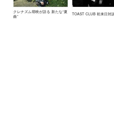
クレナズム萌映が語る 新たな“夏
TOAST CLUB 初来日対
曲”