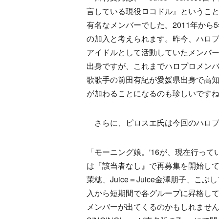
言している現役ロコドル』というこ
有名なメンバーでした。2011年から
の加入と考えられます。昨今、ハロ
アイドルとして活動していたメンバ
出身ですが、これまでハロプロメン
歌歌手の前田有紀が愛媛県出身で高
が加わることになるのも珍しいです
さらに、ピロスエ氏は今回のハロプ
「モーニング娘。'16が、現在行って
は『該当者なし』で再募集を開始し
茉穂、Juice＝Juice金澤朋子
入から短期間で各グループに昇格して
メンバーが出てくるのかもしれません。今年9月