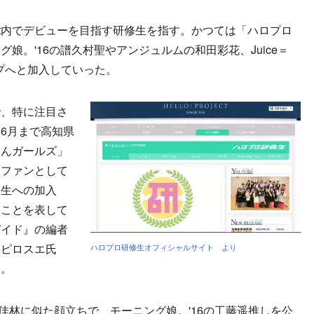
oject内でデビューを目指す研修生を指す。かつては「ハロプロ
娘。'16の譜久村聖やアンジュルムの和田彩花、Juice＝
ープへと加入していった。
、特に注目さ
6月まで高知県
きんガールズ」
ロファンとして
修生への加入
なことを表して
ガイド』の編者
いピロスエ氏
ハロプロ研修生オフィシャルサイト より
た。
の宮本佳林に似た顔立ちで、モーニング娘。'16の工藤遥推しを公