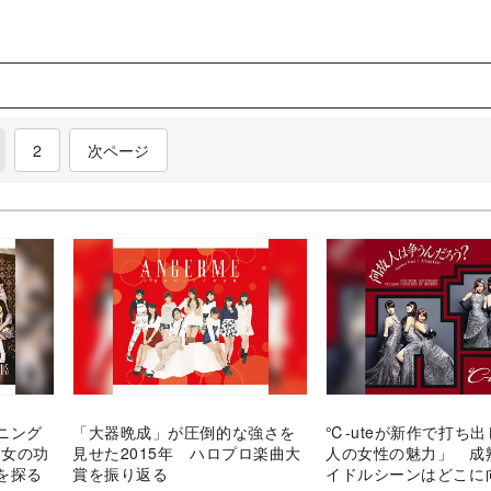
current)
2
次ページ
ニング
「大器晩成」が圧倒的な強さを
℃-uteが新作で打ち
彼女の功
見せた2015年 ハロプロ楽曲大
人の女性の魅力」 成
を探る
賞を振り返る
イドルシーンはどこに