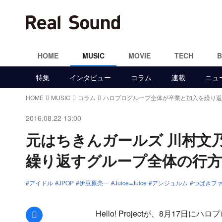
HOME
MUSIC
MOVIE
TECH
特集
インタビュー
コラム
連載
ニュ
HOME
MUSIC
コラム
ハロプログループ全体が卒業と加入を繰り返
2016.08.22 13:00
元はちきんガールズ 川村文
繰り返すグループ全体の行
アイドル
JPOP
伊豆原亮一
Juice=Juice
アンジュルム
つばきフ
Facebookでシェア
Hello! Projectが、8月17