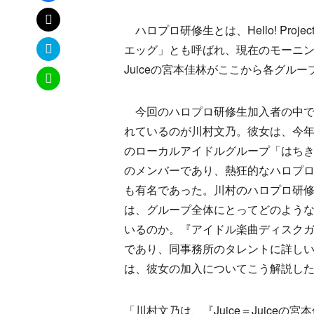
xでポスト
ハロプロ研修生とは、Hello! Pr
はてなブックマーク
エッグ」とも呼ばれ、現在のモーニング
Juiceの宮本佳林がここから各グル
LINEで送る
今回のハロプロ研修生加入者の中で
れているのが川村文乃。彼女は、今年
のローカルアイドルグループ「はち
のメンバーであり、熱狂的なハロプ
も有名であった。川村のハロプロ研
は、グループ全体にとってどのよう
いるのか。『アイドル楽曲ディスク
であり、同事務所のタレントに詳し
は、彼女の加入についてこう解説し
「川村文乃は、『Juice＝Juice