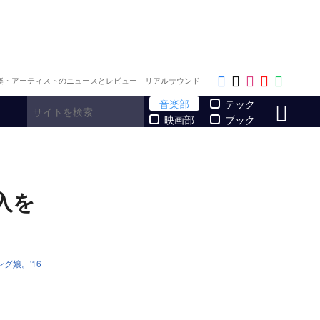
Like on Faceb
Follow on x
Follow on
Follow 
Follo
楽・アーティストのニュースとレビュー｜リアルサウンド
サ
音楽部
テック
映画部
ブック
入を
グ娘。'16