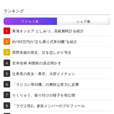
ランキング
アクセス数
シェア数
東海オンエア としみつ、高級腕時計を紹介
約150万円の“立ち乗り式草刈機”を紹介
西野未姫の長女、父を恋しがり号泣
宮本佳林 AI開発の原点明かす
辻希美の長女・希空、大胆イメチェン
「ラジコン草刈機」の爽快な実力に反響
りくりゅう、振り付けの様子を初公開
『ラヴ上等2』参加メンバーのプロフィール