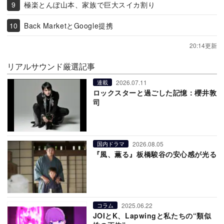
極楽とんぼ山本、家族で巨大スイカ割り
Back MarketとGoogle提携
20:14更新
リアルサウンド厳選記事
2026.07.11
連載
ロックスターと過ごした記憶：櫻井敦
司
2026.08.05
国内ドラマ
『風、薫る』板橋駿谷の安心感が光る
2025.06.22
コラム
JOIとK、Lapwingと私たちの“類似