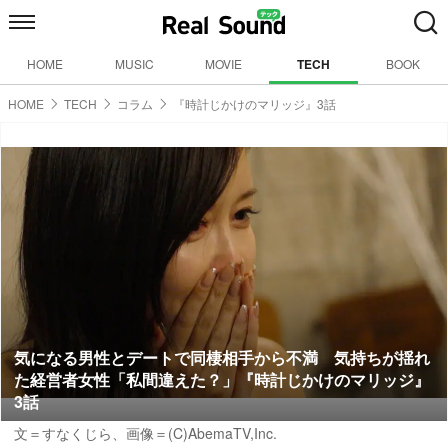
HOME
MUSIC
MOVIE
TECH
BOOK
HOME
TECH
コラム
『時計じかけのマリッジ』3話
気になる男性とデートで同棲相手から不満 気持ちが揺れ
た経営者女性「私間違えた？」『時計じかけのマリッジ』
3話
文＝すなくじら
、画像＝(C)AbemaTV,Inc.