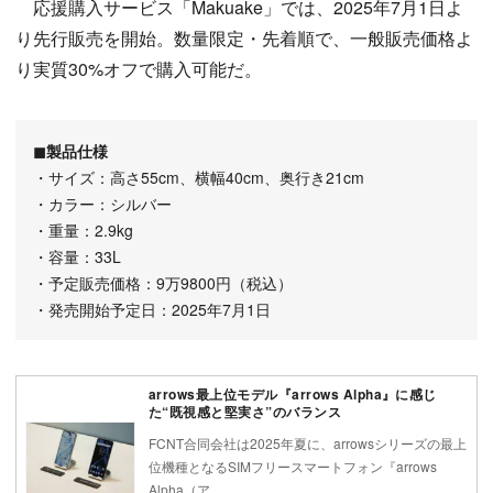
応援購入サービス「Makuake」では、2025年7月1日よ
り先行販売を開始。数量限定・先着順で、一般販売価格よ
り実質30%オフで購入可能だ。
◼︎製品仕様
・サイズ：高さ55cm、横幅40cm、奥行き21cm
・カラー：シルバー
・重量：2.9kg
・容量：33L
・予定販売価格：9万9800円（税込）
・発売開始予定日：2025年7月1日
arrows最上位モデル『arrows Alpha』に感じ
た“既視感と堅実さ”のバランス
FCNT合同会社は2025年夏に、arrowsシリーズの最上
位機種となるSIMフリースマートフォン『arrows
Alpha（ア…