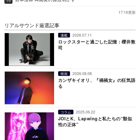
17:16更新
リアルサウンド厳選記事
2026.07.11
連載
ロックスターと過ごした記憶：櫻井敦
司
2026.08.08
映画
カンザキイオリ、『禍禍女』の狂気語
る
2025.06.22
コラム
JOIとK、Lapwingと私たちの“類似
性の正体”