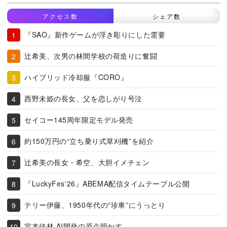
アクセス数
シェア数
『SAO』新作ゲームが浮き彫りにした需要
辻希美、次男の林間学校の荷造りに奮闘
ハイブリッド冷却服『CORO』
西野未姫の長女、父を恋しがり号泣
セイコー145周年限定モデル発売
約150万円の“立ち乗り式草刈機”を紹介
辻希美の長女・希空、大胆イメチェン
『LuckyFes'26』ABEMA配信タイムテーブル公開
テリー伊藤、1950年代の“珍車”にうっとり
宮本佳林 AI開発の原点明かす