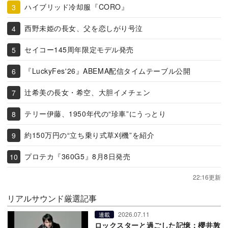
ハイブリッド冷却服『CORO』
西野未姫の長女、父を恋しがり号泣
セイコー145周年限定モデル発売
『LuckyFes'26』ABEMA配信タイムテーブル公開
辻希美の長女・希空、大胆イメチェン
テリー伊藤、1950年代の“珍車”にうっとり
約150万円の“立ち乗り式草刈機”を紹介
プロテカ『360G5』8月8日発売
22:16更新
リアルサウンド厳選記事
2026.07.11
連載
ロックスターと過ごした記憶：櫻井敦