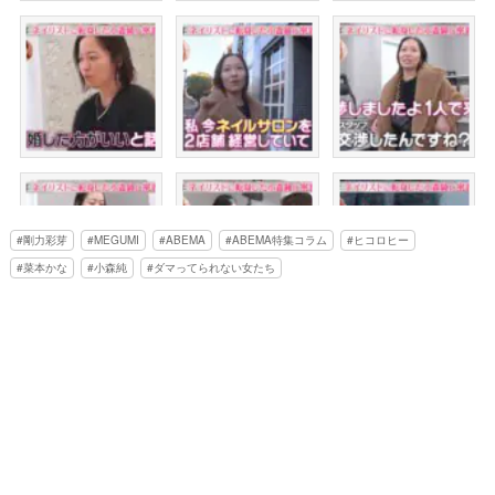
剛力彩芽
MEGUMI
ABEMA
ABEMA特集コラム
ヒコロヒー
菜本かな
小森純
ダマってられない女たち