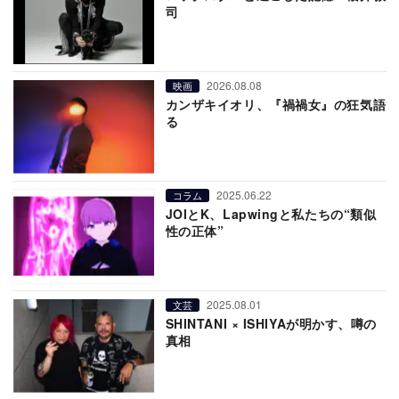
司
2026.08.08
映画
カンザキイオリ、『禍禍女』の狂気語
る
2025.06.22
コラム
JOIとK、Lapwingと私たちの“類似
性の正体”
2025.08.01
文芸
SHINTANI × ISHIYAが明かす、噂の
真相