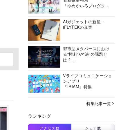
る新鋭事務所
「ゆめかいろプロダクシ
ョン」の挑戦に迫る
AIガジェットの新星・
iFLYTEKの真実
都市型メタバースにおけ
る“権利”や“法”の課題と
は？
バーチャルシティコンソ
ーシアムの挑戦に迫る
Vライブコミュニケーショ
ンアプリ
『IRIAM』特集
特集記事一覧
ランキング
アクセス数
シェア数