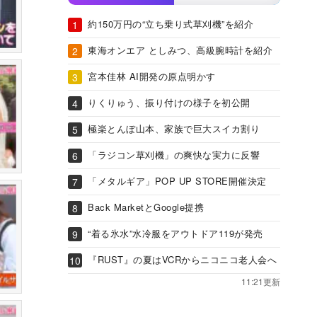
約150万円の“立ち乗り式草刈機”を紹介
東海オンエア としみつ、高級腕時計を紹介
宮本佳林 AI開発の原点明かす
りくりゅう、振り付けの様子を初公開
極楽とんぼ山本、家族で巨大スイカ割り
「ラジコン草刈機」の爽快な実力に反響
「メタルギア」POP UP STORE開催決定
Back MarketとGoogle提携
“着る氷水”水冷服をアウトドア119が発売
『RUST』の夏はVCRからニコニコ老人会へ
11:21更新