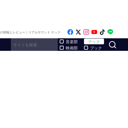
Like on Facebook
Follow on x
Follow on Inst
Follow on Y
Follow on
Follo
メの情報とレビュー｜リアルサウンド テック
サ
音楽部
テック
映画部
ブック