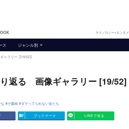
BOOK
テクノロジー×エンタ
ース
ジャンル別
ギャラリー【19/52】
返る 画像ギャラリー [19/52]
かな
小森純
ダマってられない女たち
ア
ブックマーク
LINEで送る