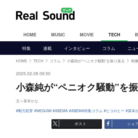
HOME
MUSIC
MOVIE
TECH
特集
連載
インタビュー
コラム
ニュ
HOME
TECH
コラム
小森純が“ペニオク騒動”を振り返る
画像
2025.02.08 09:50
小森純が“ペニオク騒動”を振り
文＝菜本かな
剛力彩芽
MEGUMI
ABEMA
ABEMA特集コラム
ヒコロヒー
菜本
ポスト
シェ