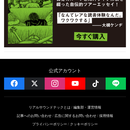
公式アカウント
facebook
x
instagram
YouTube
Follow on 
LI
リアルサウンドテックとは
編集部・運営情報
記事へのお問い合わせ
広告に関するお問い合わせ
採用情報
プライバシーポリシー
クッキーポリシー