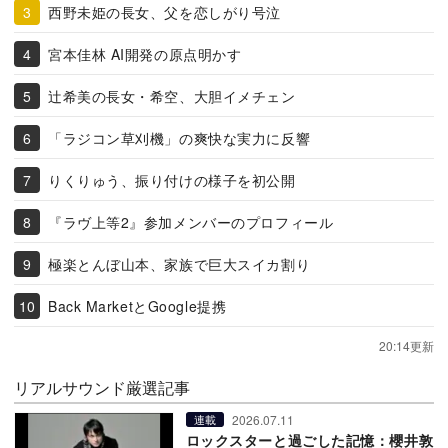
西野未姫の長女、父を恋しがり号泣
宮本佳林 AI開発の原点明かす
辻希美の長女・希空、大胆イメチェン
「ラジコン草刈機」の爽快な実力に反響
りくりゅう、振り付けの様子を初公開
『ラヴ上等2』参加メンバーのプロフィール
極楽とんぼ山本、家族で巨大スイカ割り
Back MarketとGoogle提携
20:14更新
リアルサウンド厳選記事
2026.07.11
連載
ロックスターと過ごした記憶：櫻井敦