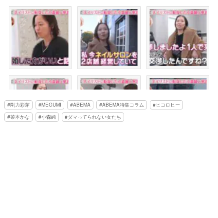
剛力彩芽
MEGUMI
ABEMA
ABEMA特集コラム
ヒコロヒー
菜本かな
小森純
ダマってられない女たち