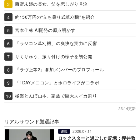
西野未姫の長女、父を恋しがり号泣
約150万円の“立ち乗り式草刈機”を紹介
宮本佳林 AI開発の原点明かす
「ラジコン草刈機」の爽快な実力に反響
りくりゅう、振り付けの様子を初公開
『ラヴ上等2』参加メンバーのプロフィール
「1DAYメニコン」とホロライブがコラボ
極楽とんぼ山本、家族で巨大スイカ割り
23:14更新
リアルサウンド厳選記事
2026.07.11
連載
ロックスターと過ごした記憶：櫻井敦