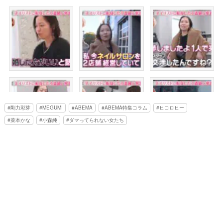
剛力彩芽
MEGUMI
ABEMA
ABEMA特集コラム
ヒコロヒー
菜本かな
小森純
ダマってられない女たち