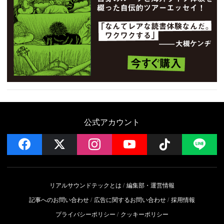
公式アカウント
facebook
x
instagram
YouTube
Follow on 
LI
リアルサウンドテックとは
編集部・運営情報
記事へのお問い合わせ
広告に関するお問い合わせ
採用情報
プライバシーポリシー
クッキーポリシー