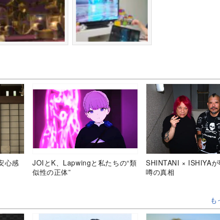
安心感
JOIとK、Lapwingと私たちの“類
SHINTANI × ISHIY
似性の正体”
噂の真相
も