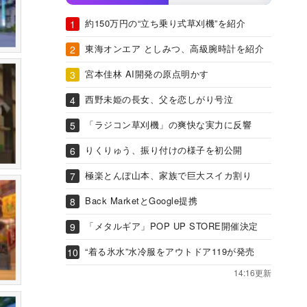
約150万円の“立ち乗り式草刈機”を紹介
東海オンエア としみつ、高級腕時計を紹介
宮本佳林 AI開発の原点明かす
西野未姫の長女、父を恋しがり号泣
「ラジコン草刈機」の爽快な実力に反響
りくりゅう、振り付けの様子を初公開
極楽とんぼ山本、家族で巨大スイカ割り
Back MarketとGoogle提携
「メタルギア」POP UP STORE開催決定
“着る氷水”水冷服をアウトドア119が発売
14:16更新