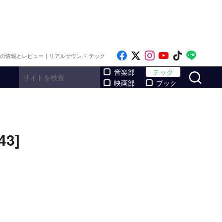
Like on Facebook
Follow on x
Follow on Inst
Follow on Y
Follow on
Follo
メの情報とレビュー｜リアルサウンド テック
サ
音楽部
テック
映画部
ブック
3]