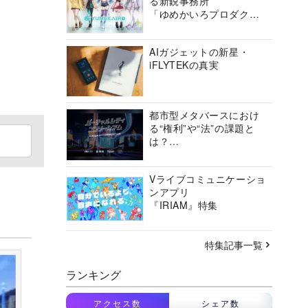
る新鋭事務所
「ゆめかいろプロダクシ
ョン」の挑戦に迫る
AIガジェットの新星・
iFLYTEKの真実
都市型メタバースにおけ
る“権利”や“法”の課題と
は？
バーチャルシティコンソ
ーシアムの挑戦に迫る
Vライブコミュニケーショ
ンアプリ
『IRIAM』特集
特集記事一覧
ランキング
アクセス数
シェア数