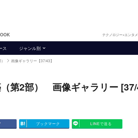
BOOK
テクノロジー×エンタ
ース
ジャンル別
部）
画像ギャラリー【37/43】
2部） 画像ギャラリー [37/4
ア
ブックマーク
LINEで送る