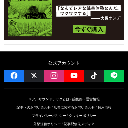
公式アカウント
facebook
x
instagram
YouTube
Follow on 
LI
リアルサウンドテックとは
編集部・運営情報
記事へのお問い合わせ
広告に関するお問い合わせ
採用情報
プライバシーポリシー
クッキーポリシー
外部送信ポリシー
記事配信先メディア