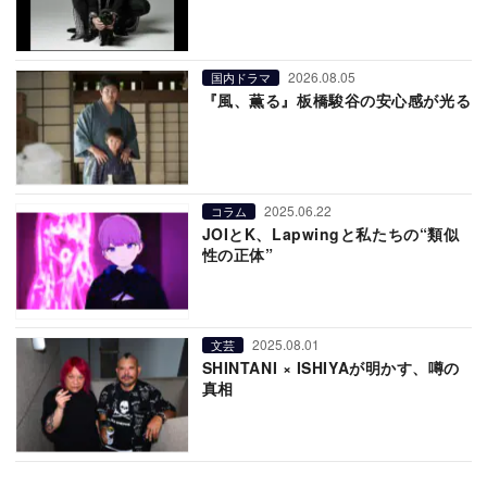
2026.08.05
国内ドラマ
『風、薫る』板橋駿谷の安心感が光る
2025.06.22
コラム
JOIとK、Lapwingと私たちの“類似
性の正体”
2025.08.01
文芸
SHINTANI × ISHIYAが明かす、噂の
真相