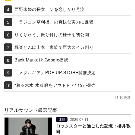
西野未姫の長女、父を恋しがり号泣
「ラジコン草刈機」の爽快な実力に反響
りくりゅう、振り付けの様子を初公開
極楽とんぼ山本、家族で巨大スイカ割り
Back MarketとGoogle提携
「メタルギア」POP UP STORE開催決定
“着る氷水”水冷服をアウトドア119が発売
14:16更新
リアルサウンド厳選記事
2026.07.11
連載
ロックスターと過ごした記憶：櫻井敦
司