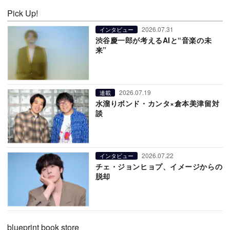
Pick Up!
2026.07.31
インタビュー
渋谷慶一郎が考えるAIと“音楽の未
来”
2026.07.19
連載
水溜りボンド・カンタ×倉本美津留対
談
2026.07.22
インタビュー
チェ・ジョンヒョプ、イメージからの
脱却
blueprint book store