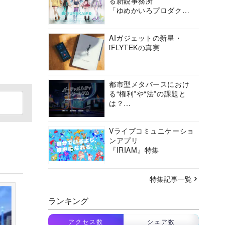
る新鋭事務所
「ゆめかいろプロダクシ
ョン」の挑戦に迫る
AIガジェットの新星・
iFLYTEKの真実
都市型メタバースにおけ
る“権利”や“法”の課題と
は？
バーチャルシティコンソ
ーシアムの挑戦に迫る
Vライブコミュニケーショ
ンアプリ
『IRIAM』特集
特集記事一覧
ランキング
アクセス数
シェア数