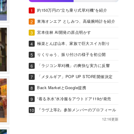
約150万円の“立ち乗り式草刈機”を紹介
東海オンエア としみつ、高級腕時計を紹介
宮本佳林 AI開発の原点明かす
極楽とんぼ山本、家族で巨大スイカ割り
りくりゅう、振り付けの様子を初公開
「ラジコン草刈機」の爽快な実力に反響
「メタルギア」POP UP STORE開催決定
Back MarketとGoogle提携
“着る氷水”水冷服をアウトドア119が発売
『ラヴ上等2』参加メンバーのプロフィール
12:16更新