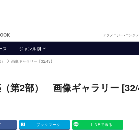
BOOK
テクノロジー×エンタ
ース
ジャンル別
部）
画像ギャラリー【32/43】
2部） 画像ギャラリー [32/4
ア
ブックマーク
LINEで送る