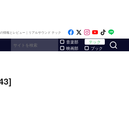
Like on Facebook
Follow on x
Follow on Inst
Follow on Y
Follow on
Follo
メの情報とレビュー｜リアルサウンド テック
サ
音楽部
テック
映画部
ブック
3]