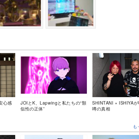
安心感
JOIとK、Lapwingと私たちの“類
SHINTANI × ISHIY
似性の正体”
噂の真相
も