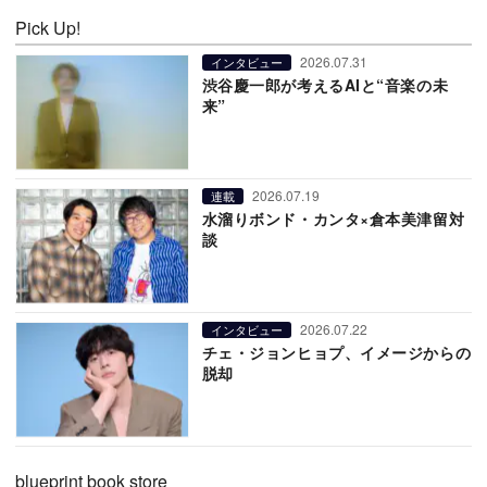
Pick Up!
2026.07.31
インタビュー
渋谷慶一郎が考えるAIと“音楽の未
来”
2026.07.19
連載
水溜りボンド・カンタ×倉本美津留対
談
2026.07.22
インタビュー
チェ・ジョンヒョプ、イメージからの
脱却
blueprint book store