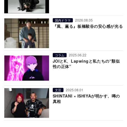
2026.08.05
国内ドラマ
『風、薫る』板橋駿谷の安心感が光る
2025.06.22
コラム
JOIとK、Lapwingと私たちの“類似
性の正体”
2025.08.01
文芸
SHINTANI × ISHIYAが明かす、噂の
真相