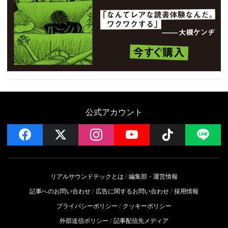
公式アカウント
facebook
x
instagram
YouTube
Follow on 
LI
リアルサウンドテックとは
編集部・運営情報
記事へのお問い合わせ
広告に関するお問い合わせ
採用情報
プライバシーポリシー
クッキーポリシー
外部送信ポリシー
記事配信先メディア