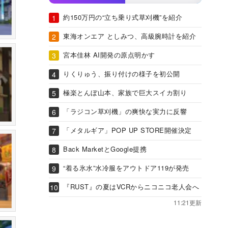
約150万円の“立ち乗り式草刈機”を紹介
東海オンエア としみつ、高級腕時計を紹介
宮本佳林 AI開発の原点明かす
りくりゅう、振り付けの様子を初公開
極楽とんぼ山本、家族で巨大スイカ割り
「ラジコン草刈機」の爽快な実力に反響
「メタルギア」POP UP STORE開催決定
Back MarketとGoogle提携
“着る氷水”水冷服をアウトドア119が発売
『RUST』の夏はVCRからニコニコ老人会へ
11:21更新