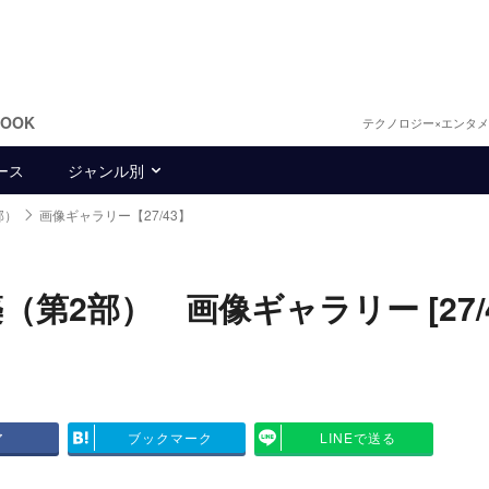
BOOK
テクノロジー×エンタ
ース
ジャンル別
部）
画像ギャラリー【27/43】
2部） 画像ギャラリー [27/4
ア
ブックマーク
LINEで送る