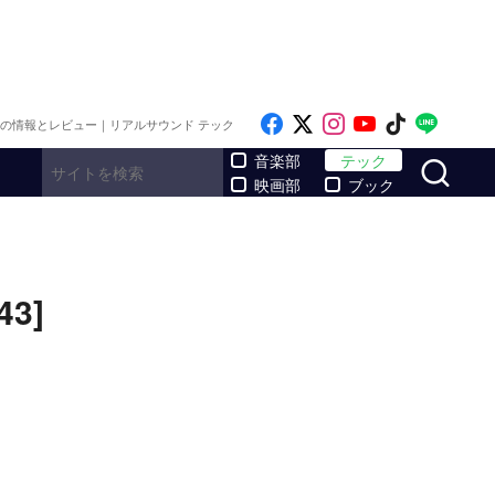
Like on Facebook
Follow on x
Follow on Inst
Follow on Y
Follow on
Follo
メの情報とレビュー｜リアルサウンド テック
サ
音楽部
テック
映画部
ブック
3]