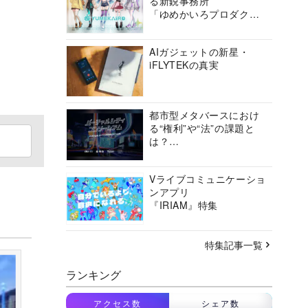
る新鋭事務所
「ゆめかいろプロダクシ
ョン」の挑戦に迫る
AIガジェットの新星・
iFLYTEKの真実
都市型メタバースにおけ
る“権利”や“法”の課題と
は？
バーチャルシティコンソ
ーシアムの挑戦に迫る
Vライブコミュニケーショ
ンアプリ
『IRIAM』特集
特集記事一覧
ランキング
アクセス数
シェア数