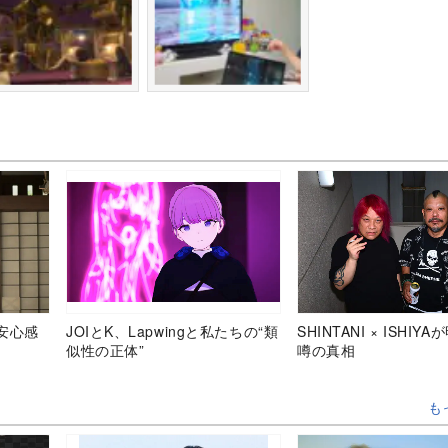
安心感
JOIとK、Lapwingと私たちの“類
SHINTANI × ISHIY
似性の正体”
噂の真相
も