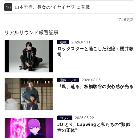
山本圭壱、長女の“イヤイヤ期”に苦戦
17:16更新
リアルサウンド厳選記事
2026.07.11
連載
ロックスターと過ごした記憶：櫻井敦
司
2026.08.05
国内ドラマ
『風、薫る』板橋駿谷の安心感が光る
2025.06.22
コラム
JOIとK、Lapwingと私たちの“類似
性の正体”