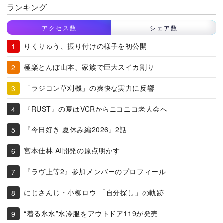
ランキング
アクセス数
シェア数
りくりゅう、振り付けの様子を初公開
極楽とんぼ山本、家族で巨大スイカ割り
「ラジコン草刈機」の爽快な実力に反響
『RUST』の夏はVCRからニコニコ老人会へ
『今日好き 夏休み編2026』2話
宮本佳林 AI開発の原点明かす
『ラヴ上等2』参加メンバーのプロフィール
にじさんじ・小柳ロウ 「自分探し」の軌跡
“着る氷水”水冷服をアウトドア119が発売