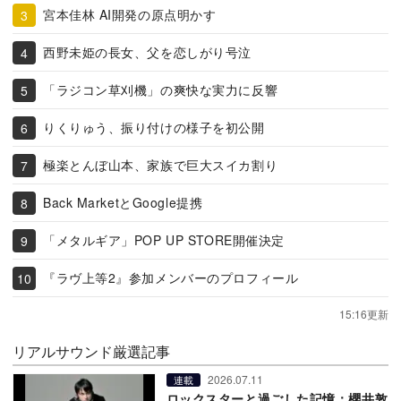
宮本佳林 AI開発の原点明かす
西野未姫の長女、父を恋しがり号泣
「ラジコン草刈機」の爽快な実力に反響
りくりゅう、振り付けの様子を初公開
極楽とんぼ山本、家族で巨大スイカ割り
Back MarketとGoogle提携
「メタルギア」POP UP STORE開催決定
『ラヴ上等2』参加メンバーのプロフィール
15:16更新
リアルサウンド厳選記事
2026.07.11
連載
ロックスターと過ごした記憶：櫻井敦