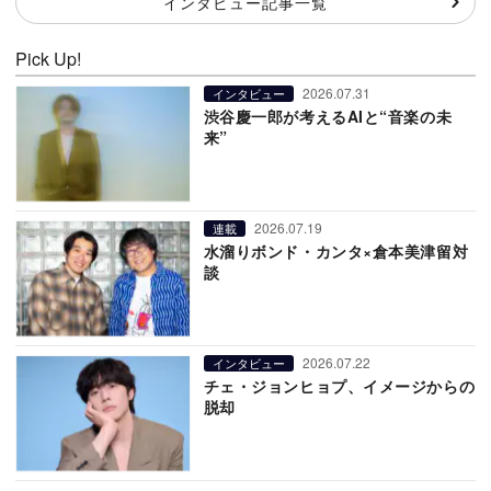
インタビュー記事一覧
Pick Up!
2026.07.31
インタビュー
渋谷慶一郎が考えるAIと“音楽の未
来”
2026.07.19
連載
水溜りボンド・カンタ×倉本美津留対
談
2026.07.22
インタビュー
チェ・ジョンヒョプ、イメージからの
脱却