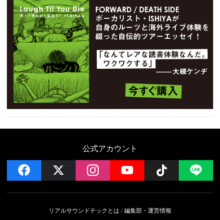
公式アカウント
facebook
x
instagram
YouTube
Follow on 
LI
リアルサウンドテックとは
編集部・運営情報