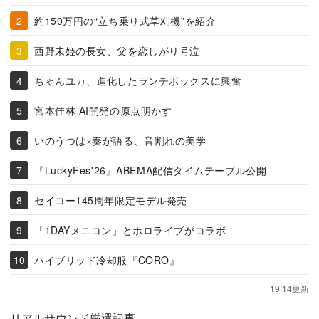
約150万円の“立ち乗り式草刈機”を紹介
西野未姫の長女、父を恋しがり号泣
ちゃんユカ、進化したランチボックスに興奮
宮本佳林 AI開発の原点明かす
いのうつは×奏が語る、音割れの美学
『LuckyFes'26』ABEMA配信タイムテーブル公開
セイコー145周年限定モデル発売
「1DAYメニコン」とホロライブがコラボ
ハイブリッド冷却服『CORO』
19:14更新
リアルサウンド厳選記事