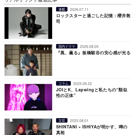
2026.07.11
連載
ロックスターと過ごした記憶：櫻井敦
司
2026.08.05
国内ドラマ
『風、薫る』板橋駿谷の安心感が光る
2025.06.22
コラム
JOIとK、Lapwingと私たちの“類似
性の正体”
2025.08.01
文芸
SHINTANI × ISHIYAが明かす、噂の
真相