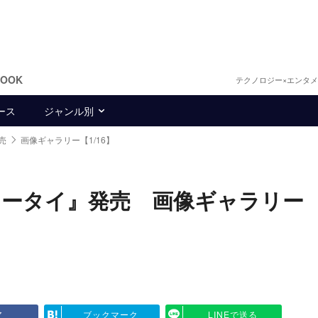
BOOK
テクノロジー×エンタ
ース
ジャンル別
売
画像ギャラリー【1/16】
ケータイ』発売 画像ギャラリー
ア
ブックマーク
LINEで送る