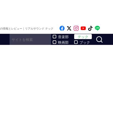
Like on Facebook
Follow on x
Follow on Inst
Follow on Y
Follow on
Follo
メの情報とレビュー｜リアルサウンド テック
サ
音楽部
テック
映画部
ブック