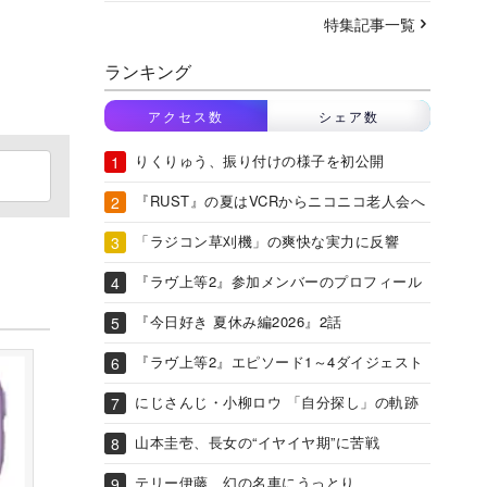
特集記事一覧
ランキング
アクセス数
シェア数
りくりゅう、振り付けの様子を初公開
『RUST』の夏はVCRからニコニコ老人会へ
「ラジコン草刈機」の爽快な実力に反響
『ラヴ上等2』参加メンバーのプロフィール
『今日好き 夏休み編2026』2話
『ラヴ上等2』エピソード1～4ダイジェスト
にじさんじ・小柳ロウ 「自分探し」の軌跡
山本圭壱、長女の“イヤイヤ期”に苦戦
テリー伊藤、幻の名車にうっとり