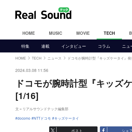
HOME
MUSIC
MOVIE
TECH
特集
連載
インタビュー
コラム
ニュ
HOME
TECH
ニュース
ドコモが腕時計型『キッズケータイ』発
2024.03.08 11:56
ドコモが腕時計型『キッズ
[1/16]
文＝リアルサウンドテック編集部
docomo
NTTドコモ
キッズケータイ
ポスト
シェ