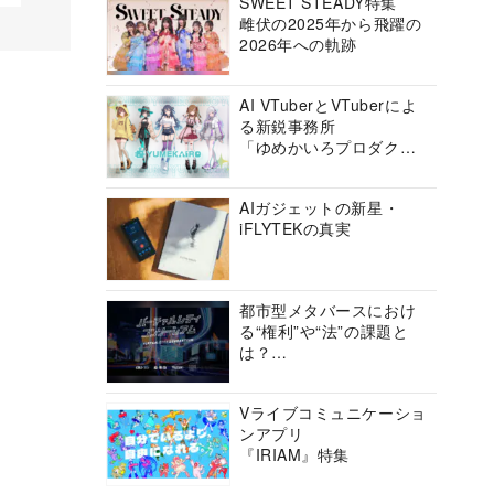
SWEET STEADY特集
雌伏の2025年から飛躍の
2026年への軌跡
AI VTuberとVTuberによ
る新鋭事務所
「ゆめかいろプロダクシ
ョン」の挑戦に迫る
AIガジェットの新星・
iFLYTEKの真実
都市型メタバースにおけ
る“権利”や“法”の課題と
は？
バーチャルシティコンソ
ーシアムの挑戦に迫る
Vライブコミュニケーショ
ンアプリ
『IRIAM』特集