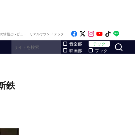
Like on Facebook
Follow on x
Follow on Inst
Follow on Y
Follow on
Follo
メの情報とレビュー｜リアルサウンド テック
サ
音楽部
テック
映画部
ブック
斬鉄