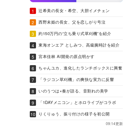
辻希美の長女・希空、大胆イメチェン
西野未姫の長女、父を恋しがり号泣
約150万円の“立ち乗り式草刈機”を紹介
東海オンエア としみつ、高級腕時計を紹介
宮本佳林 AI開発の原点明かす
ちゃんユカ、進化したランチボックスに興奮
「ラジコン草刈機」の爽快な実力に反響
いのうつは×奏が語る、音割れの美学
「1DAYメニコン」とホロライブがコラボ
りくりゅう、振り付けの様子を初公開
09:14更新