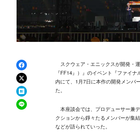
Facebookでシェア
スクウェア・エニックスが開発・運営する
『FF14』）』のイベント『ファイナルファ
xでポスト
内にて、1月7日に本作の開発メンバ
はてなブックマーク
た。
LINEで送る
本座談会では、プロデューサー兼デ
クションから錚々たるメンバーが集
などが語られていった。