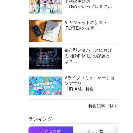
る新鋭事務所
「ゆめかいろプロダクシ
ョン」の挑戦に迫る
AIガジェットの新星・
iFLYTEKの真実
都市型メタバースにおけ
る“権利”や“法”の課題と
は？
バーチャルシティコンソ
ーシアムの挑戦に迫る
Vライブコミュニケーショ
ンアプリ
『IRIAM』特集
特集記事一覧
ランキング
アクセス数
シェア数