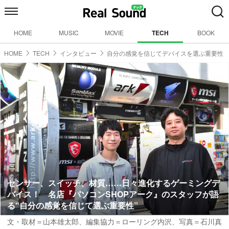
HOME
MUSIC
MOVIE
TECH
BOOK
HOME
TECH
インタビュー
自分の感覚を信じてデバイスを選ぶ重要性
センサー、スイッチ、材質……日々進化するゲーミングデ
バイス！ 名店『パソコンSHOPアーク』のスタッフが語
る“自分の感覚を信じて選ぶ重要性”
文・取材＝山本雄太郎
、
編集協力＝ローリング内沢
、
写真＝石川真