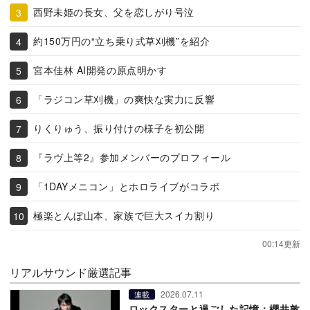
西野未姫の長女、父を恋しがり号泣
約150万円の“立ち乗り式草刈機”を紹介
宮本佳林 AI開発の原点明かす
「ラジコン草刈機」の爽快な実力に反響
りくりゅう、振り付けの様子を初公開
『ラヴ上等2』参加メンバーのプロフィール
「1DAYメニコン」とホロライブがコラボ
極楽とんぼ山本、家族で巨大スイカ割り
00:14更新
リアルサウンド厳選記事
2026.07.11
連載
ロックスターと過ごした記憶：櫻井敦