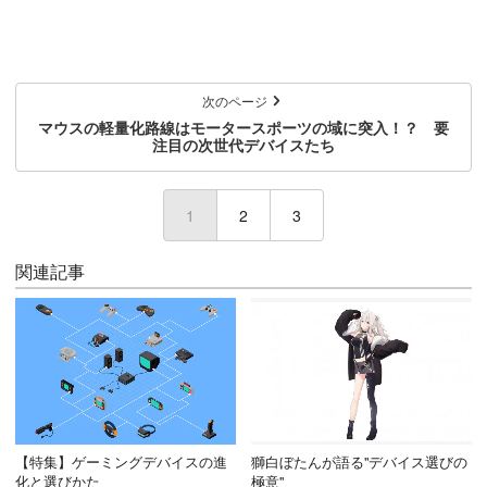
次のページ
マウスの軽量化路線はモータースポーツの域に突入！？ 要
注目の次世代デバイスたち
1
(current)
2
3
関連記事
【特集】ゲーミングデバイスの進
獅白ぼたんが語る"デバイス選びの
化と選びかた
極意"