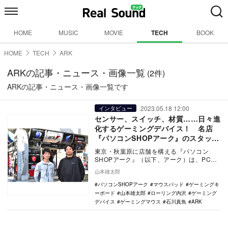
HOME
MUSIC
MOVIE
TECH
BOOK
HOME
TECH
ARK
ARKの記事・ニュース・画像一覧
(2件)
ARKの記事・ニュース・画像一覧です
2023.05.18 12:00
インタビュー
センサー、スイッチ、材質……日々進
化するゲーミングデバイス！ 名店
『パソコンSHOPアーク』のスタッフ
が語る“自分の感覚を信じて選ぶ重要
東京・秋葉原に店舗を構える『パソコン
性”
SHOPアーク』（以下、アーク）は、PCパ
ーツや周辺機器、PCのBTO（受注生産）販
山本雄太郎
売、ゲー…
パソコンSHOPアーク
マウスパッド
ゲーミングキ
ーボード
山本雄太郎
ローリング内沢
ゲーミング
デバイス
ゲーミングマウス
石川真魚
ARK