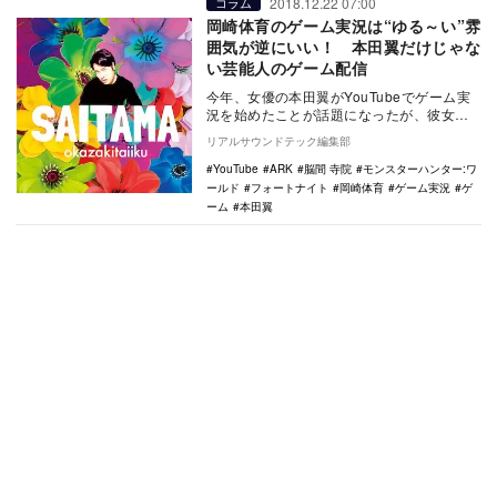
2018.12.22 07:00
コラム
岡崎体育のゲーム実況は“ゆる～い”雰
囲気が逆にいい！ 本田翼だけじゃな
い芸能人のゲーム配信
今年、女優の本田翼がYouTubeでゲーム実
況を始めたことが話題になったが、彼女以
外にも意外な（？）ミュージシャンがゲー
リアルサウンドテック編集部
ム配信を…
YouTube
ARK
脳間 寺院
モンスターハンター:ワ
ールド
フォートナイト
岡崎体育
ゲーム実況
ゲ
ーム
本田翼