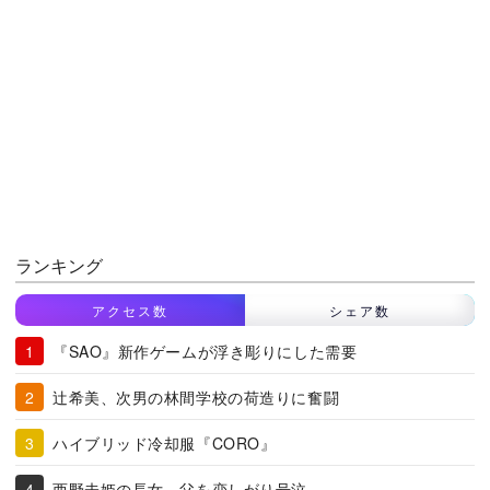
ランキング
アクセス数
シェア数
『SAO』新作ゲームが浮き彫りにした需要
辻希美、次男の林間学校の荷造りに奮闘
ハイブリッド冷却服『CORO』
西野未姫の長女、父を恋しがり号泣