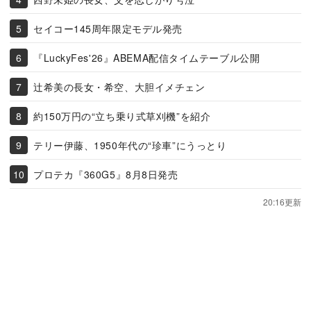
セイコー145周年限定モデル発売
『LuckyFes'26』ABEMA配信タイムテーブル公開
辻希美の長女・希空、大胆イメチェン
約150万円の“立ち乗り式草刈機”を紹介
テリー伊藤、1950年代の“珍車”にうっとり
プロテカ『360G5』8月8日発売
20:16更新