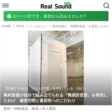
2ページ目です。最初から読みませんか?
HOME
MUSIC
MOVIE
TECH
BOOK
HOME
TECH
インタビュー
島村楽器が「簡易防音室」を発売したわけ
【特集】社会は「ひとり空間」を求めている（Vol.1）
島村楽器が自分で組み立てられる「簡易防音室」を発売し
たわけ 個室空間と遮音性へのこだわり
取材＝神崎真由
、
構成＝村上麗奈