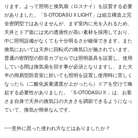
ります。よって照明と換気扇（ロスナイ）を設置する必要
がありました。「S-OTODASU Ⅱ LIGHT」は組立構造上完
全密閉型ではありませんが、まず室内に光を入れるため、
天井とドア面には光の透過性が高い素材を採用しており、
中に照明設備がなくても十分明るさが確保できます。また
換気においては天井に回転式の換気口が施されています。
普通の密閉型の防音カプセルでは照明器具を設置し、使用
している間は換気扇を回す事が必須となりますし、また大
半の簡易型防音室に於いても照明を設置し使用時に苦しく
なったら（二酸化炭素濃度が上がったら）ドアを空けて喚
起する必要性がありました。「S-OTODASU Ⅱ 」は、お客
さま自身で天井の換気口の大きさを調節できるようになっ
ていて、換気が簡単なんです。
――意外に思った使われ方などはありましたか？