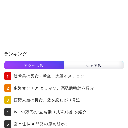
ランキング
アクセス数
シェア数
辻希美の長女・希空、大胆イメチェン
東海オンエア としみつ、高級腕時計を紹介
西野未姫の長女、父を恋しがり号泣
約150万円の“立ち乗り式草刈機”を紹介
宮本佳林 AI開発の原点明かす