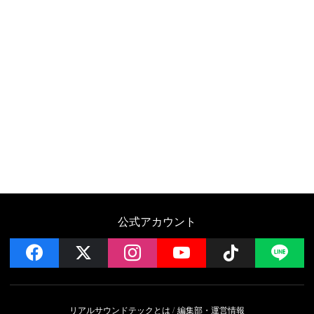
公式アカウント
facebook
x
instagram
YouTube
Follow on 
LI
リアルサウンドテックとは
編集部・運営情報