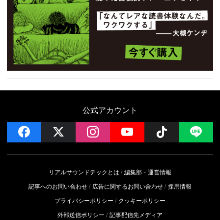
公式アカウント
facebook
x
instagram
YouTube
Follow on 
LI
リアルサウンドテックとは
編集部・運営情報
記事へのお問い合わせ
広告に関するお問い合わせ
採用情報
プライバシーポリシー
クッキーポリシー
外部送信ポリシー
記事配信先メディア