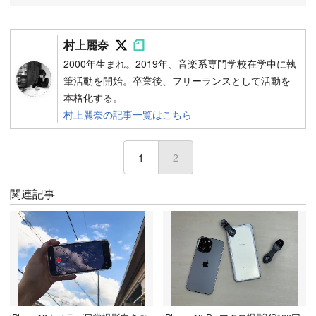
Follow on SNS
Follow on SNS
村上麗奈
2000年生まれ。2019年、音楽系専門学校在学中に執
筆活動を開始。卒業後、フリーランスとして活動を
本格化する。
村上麗奈の記事一覧はこちら
1
2
(current)
関連記事