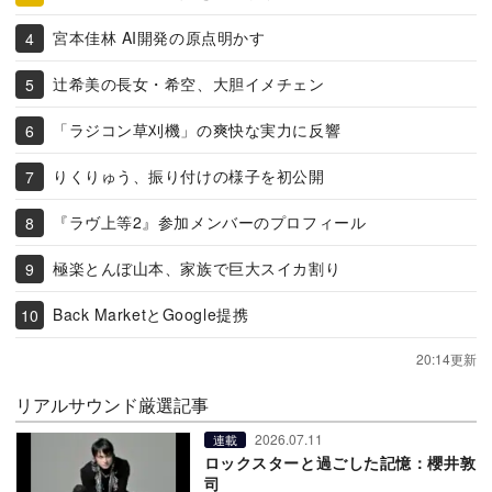
宮本佳林 AI開発の原点明かす
辻希美の長女・希空、大胆イメチェン
「ラジコン草刈機」の爽快な実力に反響
りくりゅう、振り付けの様子を初公開
『ラヴ上等2』参加メンバーのプロフィール
極楽とんぼ山本、家族で巨大スイカ割り
Back MarketとGoogle提携
20:14更新
リアルサウンド厳選記事
2026.07.11
連載
ロックスターと過ごした記憶：櫻井敦
司