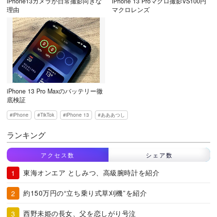
iPhone13カメラが日常撮影向きな
iPhone 13 Proマクロ撮影VS100円
理由
マクロレンズ
iPhone 13 Pro Maxのバッテリー徹
底検証
iPhone
TikTok
iPhone 13
あああつし
ランキング
アクセス数
シェア数
東海オンエア としみつ、高級腕時計を紹介
約150万円の“立ち乗り式草刈機”を紹介
西野未姫の長女、父を恋しがり号泣