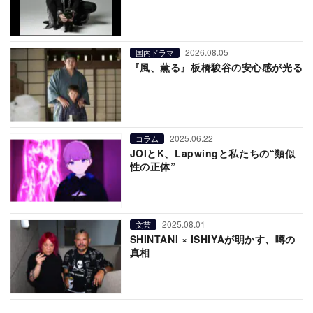
2026.08.05
国内ドラマ
『風、薫る』板橋駿谷の安心感が光る
2025.06.22
コラム
JOIとK、Lapwingと私たちの“類似
性の正体”
2025.08.01
文芸
SHINTANI × ISHIYAが明かす、噂の
真相