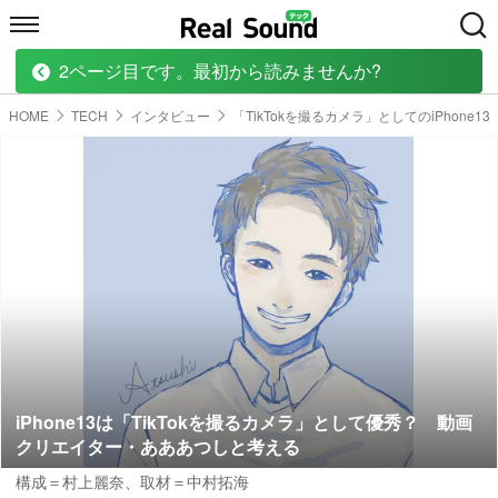
2ページ目です。最初から読みませんか?
HOME
MUSIC
MOVIE
TECH
BOOK
HOME
TECH
インタビュー
「TikTokを撮るカメラ」としてのiPhone13
iPhone13は「TikTokを撮るカメラ」として優秀？ 動画
クリエイター・あああつしと考える
構成＝村上麗奈
、取材＝中村拓海