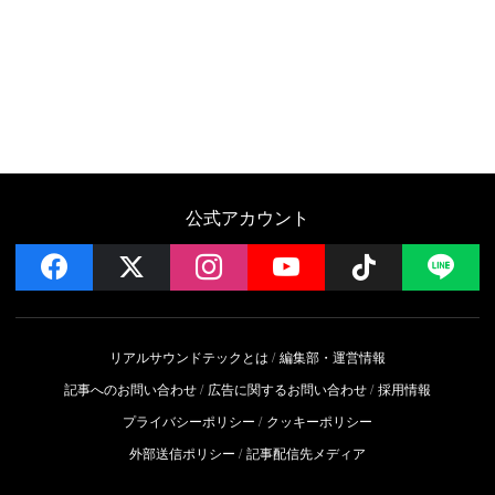
公式アカウント
facebook
x
instagram
YouTube
Follow on 
LI
リアルサウンドテックとは
編集部・運営情報
記事へのお問い合わせ
広告に関するお問い合わせ
採用情報
プライバシーポリシー
クッキーポリシー
外部送信ポリシー
記事配信先メディア