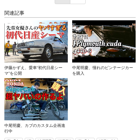
関連記事
伊藤かずえ、愛車“初代日産シー
中尾明慶、憧れのビンテージカー
マ”を公開
を購入
中尾明慶、カブのカスタム企画進
行中