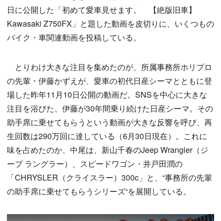
日に公開した「初めて愛車見せます。 【絶版旧車】
Kawasaki Z750FX」と題した動画を皮切りに、いくつもの
バイク・車関連動画を投稿している。
とりわけ大きな注目を集めたのが、所属事務所ホリプロ
の先輩・伊藤かずえが、愛車の初代日産シーマとともに登
場した昨年11月10日公開の動画だ。SNSを中心に大きな
注目を浴びた、伊藤が30年間乗り続けた日産シーマ。その
助手席に乗せてもらうという動画が大きな反響を呼び、再
生回数は290万回に達している（6月30日現在）。これに
味を占めたのか、中尾は、新山千春のJeep Wrangler（ジ
ープ ラングラー）、スピードワゴン・井戸田潤の
「CHRYSLER（クライスラー）300c」と、“事務所の先輩
の助手席に乗せてもらうシリーズ“を展開している。