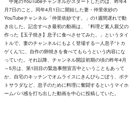
中尾のYouTubeチャンネルがスタートしたのは、昨年4
月7日のこと。同年4月1日に開始した妻・仲里依紗の
YouTubeチャンネル「仲里依紗です。」の1週間遅れで動
き出した。記念すべき最初の動画は、「料理ど素人親父の
作った【玉子焼き】息子に食べさせてみた。」というタイ
トルで、妻のチャンネルにもよく登場する一人息子“トカ
ゲくん“に、自作の卵焼きを食べてもらうという内容にな
っていた。それ以降、チャンネル開設初期の頃の昨年4月
～5月は、第1回目の緊急事態宣言中ということもあって
か、自宅のキッチンでオムライスにきんぴらごぼう、ポテ
トサラダなど、息子のために料理に奮闘するというマイホ
ームパパ感を打ち出した動画を中心に投稿していた。