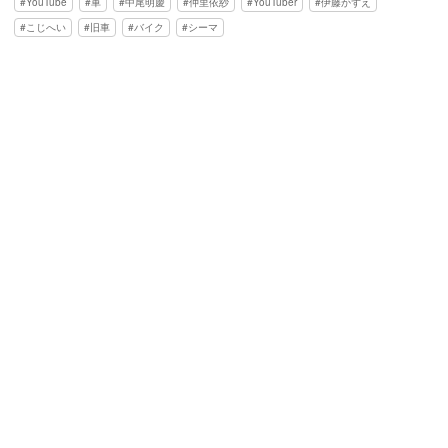
YouTube
車
中尾明慶
仲里依紗
YouTuber
伊藤かずえ
こじへい
旧車
バイク
シーマ