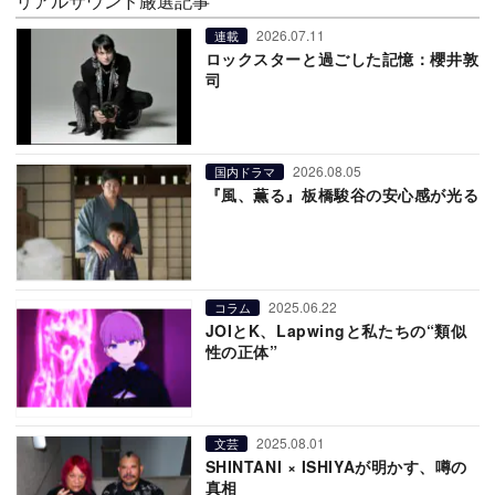
リアルサウンド厳選記事
2026.07.11
連載
ロックスターと過ごした記憶：櫻井敦
司
2026.08.05
国内ドラマ
『風、薫る』板橋駿谷の安心感が光る
2025.06.22
コラム
JOIとK、Lapwingと私たちの“類似
性の正体”
2025.08.01
文芸
SHINTANI × ISHIYAが明かす、噂の
真相