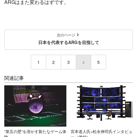
ARGはまた変わるはずです。
次のページ
日本を代表するARGを目指して
1
2
3
4
(current)
5
関連記事
“第五の壁”を溶かす新たなゲーム体
宮本道人氏×松永伸司氏インタビュ