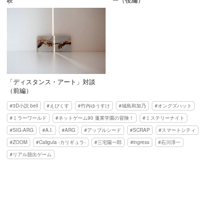
験
ー（後編）
「ディスタンス・アート」対談
（前編）
3D小説 bell
えぴくす
竹内ゆうすけ
城島和加乃
オングズハット
ミラーワールド
ネットゲーム90 蓬莱学園の冒険！
ミステリーナイト
SIG-ARG
A.I.
ARG
アップルシード
SCRAP
スマートシティ
ZOOM
Caligula -カリギュラ-
三宅陽一郎
ingress
石川淳一
リアル脱出ゲーム