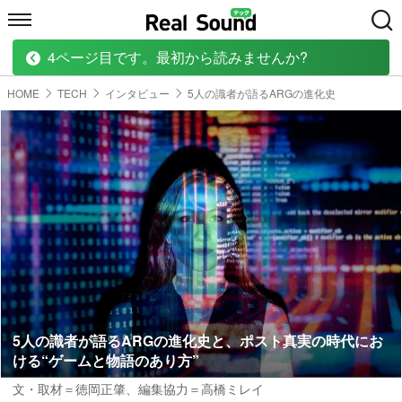
4ページ目です。最初から読みませんか?
HOME
MUSIC
MOVIE
TECH
BOOK
HOME
TECH
インタビュー
5人の識者が語るARGの進化史
5人の識者が語るARGの進化史と、ポスト真実の時代にお
ける“ゲームと物語のあり方”
文・取材＝徳岡正肇、編集協力＝高橋ミレイ