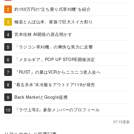
約150万円の“立ち乗り式草刈機”を紹介
極楽とんぼ山本、家族で巨大スイカ割り
宮本佳林 AI開発の原点明かす
「ラジコン草刈機」の爽快な実力に反響
「メタルギア」POP UP STORE開催決定
『RUST』の夏はVCRからニコニコ老人会へ
“着る氷水”水冷服をアウトドア119が発売
Back MarketとGoogle提携
『ラヴ上等2』参加メンバーのプロフィール
07:15更新