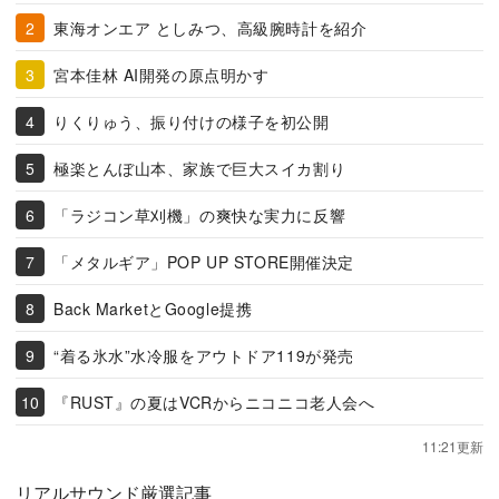
東海オンエア としみつ、高級腕時計を紹介
宮本佳林 AI開発の原点明かす
りくりゅう、振り付けの様子を初公開
極楽とんぼ山本、家族で巨大スイカ割り
「ラジコン草刈機」の爽快な実力に反響
「メタルギア」POP UP STORE開催決定
Back MarketとGoogle提携
“着る氷水”水冷服をアウトドア119が発売
『RUST』の夏はVCRからニコニコ老人会へ
11:21更新
リアルサウンド厳選記事