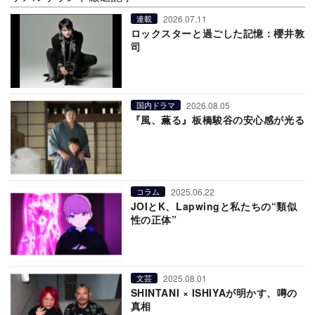
2026.07.11
連載
ロックスターと過ごした記憶：櫻井敦
司
2026.08.05
国内ドラマ
『風、薫る』板橋駿谷の安心感が光る
2025.06.22
コラム
JOIとK、Lapwingと私たちの“類似
性の正体”
2025.08.01
文芸
SHINTANI × ISHIYAが明かす、噂の
真相