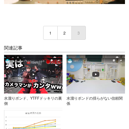
1
2
3
(current)
関連記事
水溜りボンド、YTFFドッキリの裏
水溜りボンドの揺らがない信頼関
側
係