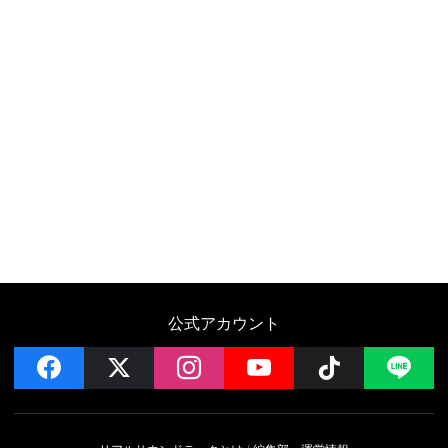
公式アカウント
facebook
x
instagram
YouTube
Follow on 
LI