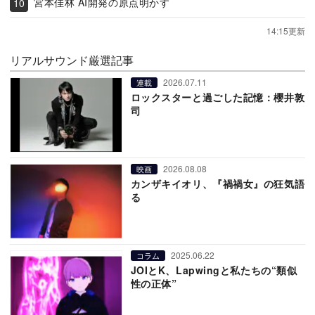
宮本佳林 AI開発の原点明かす
14:15更新
リアルサウンド厳選記事
2026.07.11
連載
ロックスターと過ごした記憶：櫻井敦
司
2026.08.08
映画
カンザキイオリ、『禍禍女』の狂気語
る
2025.06.22
コラム
JOIとK、Lapwingと私たちの“類似
性の正体”