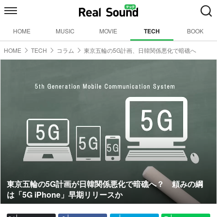
HOME
MUSIC
MOVIE
TECH
BOOK
HOME
TECH
コラム
東京五輪の5G計画、日韓関係悪化で暗礁へ
東京五輪の5G計画が日韓関係悪化で暗礁へ？ 頼みの綱
は「5G iPhone」早期リリースか