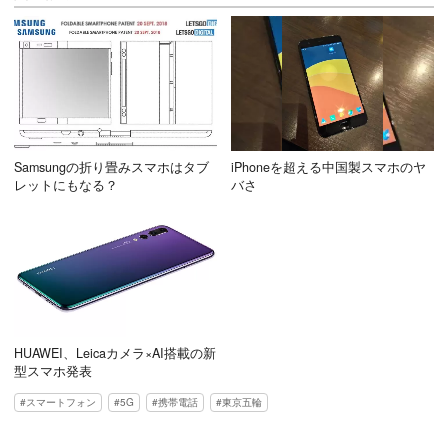
Samsungの折り畳みスマホはタブ
iPhoneを超える中国製スマホのヤ
レットにもなる？
バさ
HUAWEI、Leicaカメラ×AI搭載の新
型スマホ発表
スマートフォン
5G
携帯電話
東京五輪