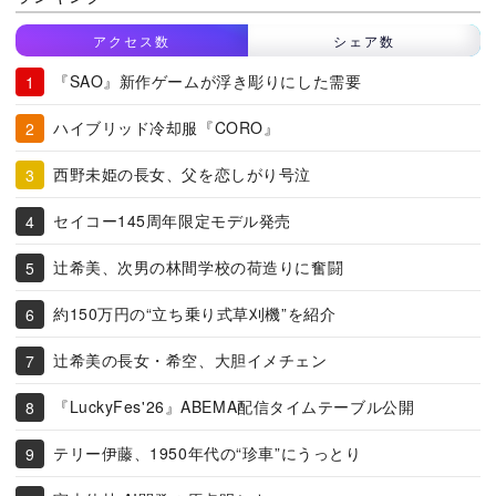
アクセス数
シェア数
『SAO』新作ゲームが浮き彫りにした需要
ハイブリッド冷却服『CORO』
西野未姫の長女、父を恋しがり号泣
セイコー145周年限定モデル発売
辻希美、次男の林間学校の荷造りに奮闘
約150万円の“立ち乗り式草刈機”を紹介
辻希美の長女・希空、大胆イメチェン
『LuckyFes'26』ABEMA配信タイムテーブル公開
テリー伊藤、1950年代の“珍車”にうっとり