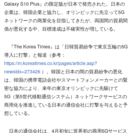
Galaxy S10 Plus』の限定版が日本で発売された。日本の
企業は、韓国企業と協力し、オリンピックに先立って5G
ネットワ​​ークの商業化を目指してきたが、両国間の貿易関
係が悪化する中、目標達成は不確実性が増している。
『The Korea Times』は「日韓貿易紛争で東京五輪の5G
導入に打撃」と報道（参考：
https://m.koreatimes.co.kr/pages/article.asp?
newsIdx=273426
）。韓国と日本の間の貿易紛争の悪化
は、韓国の携帯電話会社やスマートフォンメーカーとの緊
密な協力により、来年の東京オリンピックに先駆けて
5G（第5世代移動通信システム）ネットワークサービスの
商用化を推進している日本の通信会社に打撃を与えると予
想している。
日本の通信会社は、4月初旬に世界初の商用5Gサービス