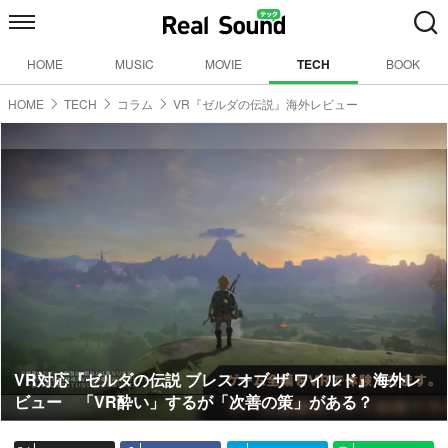
HOME
MUSIC
MOVIE
TECH
BOOK
HOME
TECH
コラム
VR『ゼルダの伝説』海外レビュー
VR対応『ゼルダの伝説 ブレス オブ ザ ワイルド』海外レ
ビュー 「VR酔い」するが「次善の策」がある？