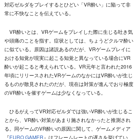
対応ゼルダをプレイするとひどい「VR酔い」に陥って非
常に不快なことを伝えている。
VR酔いとは、VRゲームをプレイした際に生じる吐き気
や頭痛のことを指す。症状としては、ちょうどクルマ酔い
に似ている。原因は諸説あるのだが、VRゲームプレイに
おける知覚が現実に起こる知覚と異なっている場合にVR
酔いが起こると考えられている。VR元年と言われた2016
年頃にリリースされたVRゲームのなかにはVR酔いが生じ
るものが散見されたのだが、現在は対策が進んでおり極度
のVR酔いを催すゲームは少なくなっている。
ひるがえってVR対応ゼルダでは強いVR酔いが生じるこ
とから、VR酔い対策があまり施されなかったと推測され
る。同ゲームのVR酔いの原因に関して、ゲームメディア
『
EURO GAMER
』はフレームレートの遅さを挙げてい