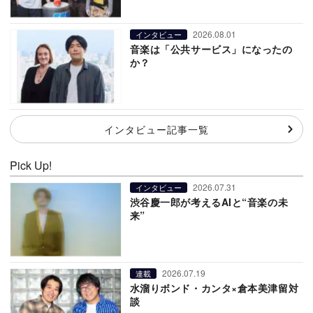
2026.08.01
インタビュー
音楽は「公共サービス」になったの
か？
インタビュー記事一覧
Pick Up!
2026.07.31
インタビュー
渋谷慶一郎が考えるAIと“音楽の未
来”
2026.07.19
連載
水溜りボンド・カンタ×倉本美津留対
談