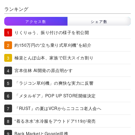
ランキング
アクセス数
シェア数
りくりゅう、振り付けの様子を初公開
約150万円の“立ち乗り式草刈機”を紹介
極楽とんぼ山本、家族で巨大スイカ割り
宮本佳林 AI開発の原点明かす
「ラジコン草刈機」の爽快な実力に反響
「メタルギア」POP UP STORE開催決定
『RUST』の夏はVCRからニコニコ老人会へ
“着る氷水”水冷服をアウトドア119が発売
Back MarketとGoogle提携