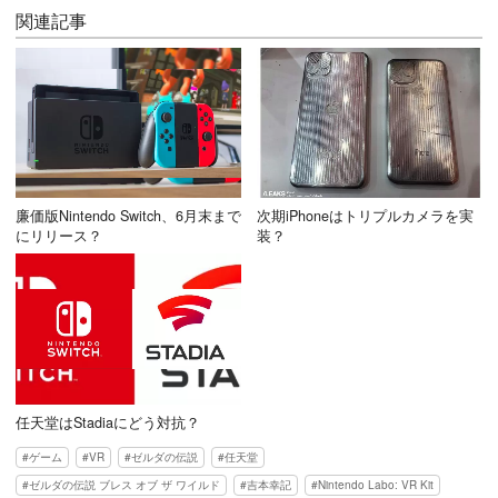
関連記事
廉価版Nintendo Switch、6月末まで
次期iPhoneはトリプルカメラを実
にリリース？
装？
任天堂はStadiaにどう対抗？
ゲーム
VR
ゼルダの伝説
任天堂
ゼルダの伝説 ブレス オブ ザ ワイルド
吉本幸記
Nintendo Labo: VR Kit