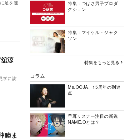
地に足を運
特集：つばさ男子プロダ
クション
特集：マイケル・ジャク
ソン
宮舘涼
特集をもっと見る
コラム
見学に訪
Ms.OOJA、15周年の到達
点
早耳リスナー注目の新鋭
NAME.Oとは？
 仲睦ま