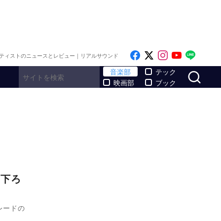
Like on Facebook
Follow on x
Follow on I
Follow o
Follo
ティストのニュースとレビュー｜リアルサウンド
サ
音楽部
テック
映画部
ブック
き下ろ
レードの