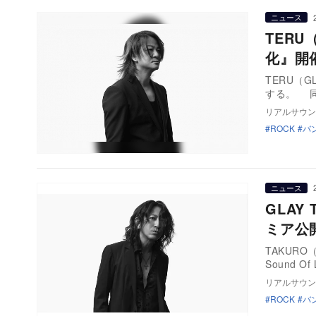
ニュース
TER
化』開
TERU（
する。 同
リアルサウン
ROCK
バ
ニュース
GLAY
ミア公
TAKUR
Sound O
リアルサウン
ROCK
バ