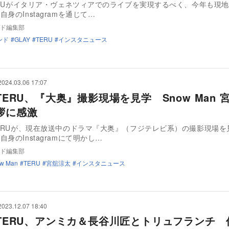
TERUがイタリア・ヴェネツィアでのライブを実現するべく、今年も現
身のInstagramを通じて…
ド編集部
ンド
GLAY
TERU
インスタニュース
2024.03.06 17:07
 TERU、『大奥』撮影現場を見学 Snow Man 
拶に感激
TERUが、現在放送中のドラマ『大奥』（フジテレビ系）の撮影現場を
身のInstagramにて明かし…
ド編集部
w Man
TERU
宮舘涼太
インスタニュース
2023.12.07 18:40
Y TERU、アンミカ＆長谷川匠とトリュフランチ