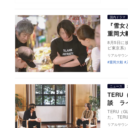
国内ドラマ
『雪女
重岡大
8月5日に
ビ東京系）
リアルサウン
重岡大毅
ニュース
TERU
談 ラ
TERU（G
た。 TERU
リアルサウン