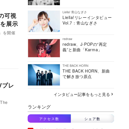
Liella! 青山なぎさ
音の可視
Liella!リレーインタビュー
を展示
Vol.7：青山なぎさ
』を開催
redraw
redraw、J-POPの“再定
義”と新曲「Karma」
THE BACK HORN
THE BACK HORN、新曲
で解き放つ原点
MVプレ
インタビュー記事をもっと見る
The
ランキング
アクセス数
シェア数