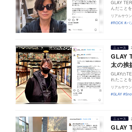
GLAY 
んだことを自
リアルサウン
ROCK
バ
ニュース
GLAY
太の挨
GLAYの
れたことを自
リアルサウン
GLAY
Sno
ニュース
GLA