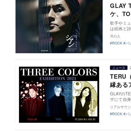
GLA
ケ、T
歌手やミ
は絵画と
月の人
ROCK
バ
ニュース
TER
縁ある
GLAYの
ザにて自身
リアルサウン
ROCK
バ