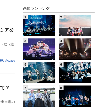
画像ランキング
レミア公
こう歌う選
ERU
Ayase
って？
外出自粛の