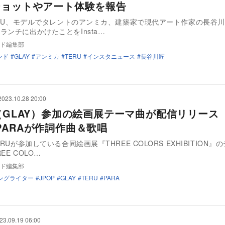
ショットやアート体験を報告
TERU、モデルでタレントのアンミカ、建築家で現代アート作家の長谷
ランチに出かけたことをInsta…
ド編集部
ンド
GLAY
アンミカ
TERU
インスタニュース
長谷川匠
2023.10.28 20:00
U（GLAY）参加の絵画展テーマ曲が配信リリース
PARAが作詞作曲＆歌唱
ERUが参加している合同絵画展『THREE COLORS EXHIBITION』
EE COLO…
ド編集部
ングライター
JPOP
GLAY
TERU
PARA
23.09.19 06:00