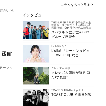
コラムをもっと見る
川匠が、秋
インタビュー
THE SUPER FRUIT 小田惟真＆星
野晴海、世が世なら!!! 大谷篤行＆
添田陵輔、SHY 生水稜也＆脇龍真
スパフル＆世が世＆SHY
グループ座談会
Liella! 岬 なこ
Liella! リレーインタビュ
 函館
ー Vol.9：岬 なこ
のテーマソ
クレナズム 萌映
クレナズム萌映が語る 新
たな“夏曲”
TOAST CLUB×Black petrol
TOAST CLUB 初来日対談