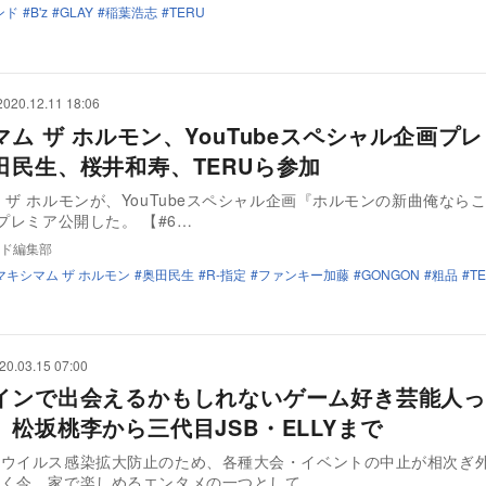
ンド
B'z
GLAY
稲葉浩志
TERU
2020.12.11 18:06
マム ザ ホルモン、YouTubeスペシャル企画プ
田民生、桜井和寿、TERUら参加
 ザ ホルモンが、YouTubeスペシャル企画『ホルモンの新曲俺なら
をプレミア公開した。 【#6…
ド編集部
マキシマム ザ ホルモン
奥田民生
R-指定
ファンキー加藤
GONGON
粗品
T
20.03.15 07:00
インで出会えるかもしれないゲーム好き芸能人
、松坂桃李から三代目JSB・ELLYまで
ナウイルス感染拡大防止のため、各種大会・イベントの中止が相次ぎ
続く今、家で楽しめるエンタメの一つとして…