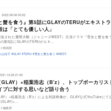
2022.08.06 00:52
と蟹を食う』第5話にGLAYのTERUがエキス
毅は「とても優しい人」
放送された重岡大毅（ジャニーズWEST）主演ドラマ『雪女と蟹を食
の第5話にGLAYのTERUがエキ…
ド映画部
入山法子
GLAY
TERU
雪女と蟹を食う
WEST.
2021.10.26 21:00
（GLAY）×稲葉浩志（B’z）、トップボーカリス
イブに対する思いなど語り合う
LAY）×稲葉浩志（B’z）による対談映像が、GLAY公式YouTubeに
(GLAY)×…
ド編集部