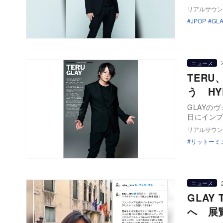
リアルサウン
JPOP
GL
ニュース
TER
う H
GLAYの
日にイン
リアルサウン
リットーミ
ニュース
GLA
へ 展