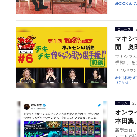
ROCK
バ
ニュース
マキシ
開 奥
マキシマム
手権!!』
リアルサウン
桜井和寿
こやま
20
コラム
オンラ
本田翼
新型コロ
ムードが