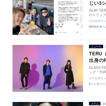
じい3
GLAY 
のトリュフ
リアルサウン
ROCK
バ
ニュース
TER
出身の
GLAYのT
ング「THR
リアルサウン
シンガーソ
20
コラム