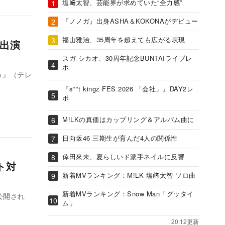
塩﨑太智、芸能界が求めていた“全力感”
『ノノガ』出身ASHA＆KOKONAがデビュー
福山雅治、35周年を超えても広がる表現
トラ出演
スガ シカオ、30周年記念BUNTAIライブレ
ポ
う』（テレ
『s**t kingz FES 2026 「会社」』DAY2レ
ポ
M!LKの真価はカップリング＆アルバム曲に
日向坂46 三期生が育んだ4人の関係性
倖田來未、夏らしいド派手ネイルに反響
ト対
新着MVランキング：M!LK 塩﨑太智 ソロ曲
新着MVランキング：Snow Man「グッタイ
て公開され
ム」
20:12更新