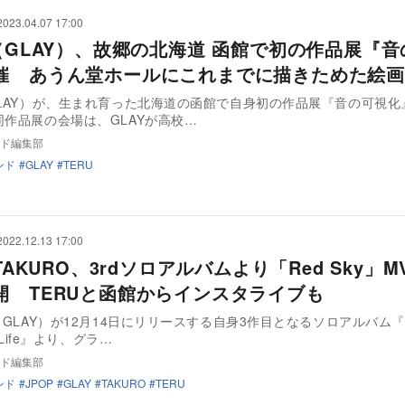
2023.04.07 17:00
U（GLAY）、故郷の北海道 函館で初の作品展『
催 あうん堂ホールにこれまでに描きためた絵画
GLAY）が、生まれ育った北海道の函館で自身初の作品展『音の可視化
作品展の会場は、GLAYが高校…
ド編集部
ンド
GLAY
TERU
2022.12.13 17:00
 TAKURO、3rdソロアルバムより「Red Sky」
開 TERUと函館からインスタライブも
O（GLAY）が12月14日にリリースする自身3作目となるソロアルバム『
f Life』より、グラ…
ド編集部
ンド
JPOP
GLAY
TAKURO
TERU