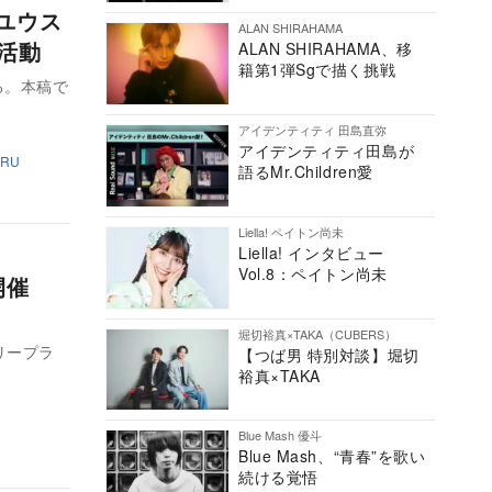
バユウス
ALAN SHIRAHAMA
現活動
ALAN SHIRAHAMA、移
籍第1弾Sgで描く挑戦
る。本稿で
アイデンティティ 田島直弥
アイデンティティ田島が
ERU
語るMr.Children愛
Liella! ペイトン尚未
Liella! インタビュー
Vol.8：ペイトン尚未
展開催
堀切裕真×TAKA（CUBERS）
トリープラ
【つば男 特別対談】堀切
裕真×TAKA
Blue Mash 優斗
Blue Mash、“青春”を歌い
続ける覚悟