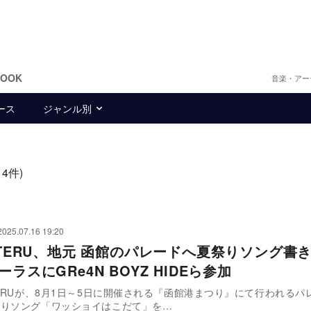
BOOK
音楽・アー
ース
ジャンル別
14件)
2025.07.16 19:20
Y TERU、地元 函館のパレードへ夏祭りソング書
ラスにGRe4N BOYZ HIDEら参加
TERUが、8月1日～5日に開催される『函館港まつり』にて行われるパ
祭りソング「ワッショイはこだて」を…