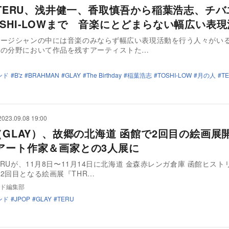
Y TERU、浅井健一、香取慎吾から稲葉浩志、チ
OSHI-LOWまで 音楽にとどまらない幅広い表
ュージシャンの中には音楽のみならず幅広い表現活動を行う人々がい
詩の分野において作品を残すアーティストた…
ンド
B'z
BRAHMAN
GLAY
The Birthday
稲葉浩志
TOSHI-LOW
月の人
T
2023.09.08 19:00
U（GLAY）、故郷の北海道 函館で2回目の絵画
アート作家＆画家との3人展に
TERUが、11月8日〜11月14日に北海道 金森赤レンガ倉庫 函館ヒス
2回目となる絵画展『THR…
ド編集部
ンド
JPOP
GLAY
TERU