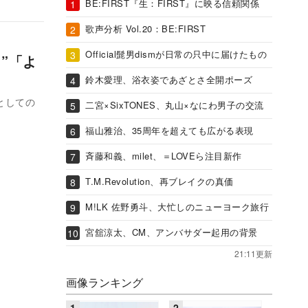
BE:FIRST『生：FIRST』に映る信頼関係
歌声分析 Vol.20：BE:FIRST
Official髭男dismが日常の只中に届けたもの
ち”「よ
鈴木愛理、浴衣姿であざとさ全開ポーズ
トとしての
二宮×SixTONES、丸山×なにわ男子の交流
福山雅治、35周年を超えても広がる表現
斉藤和義、milet、＝LOVEら注目新作
T.M.Revolution、再ブレイクの真価
M!LK 佐野勇斗、大忙しのニューヨーク旅行
宮舘涼太、CM、アンバサダー起用の背景
21:11更新
画像ランキング