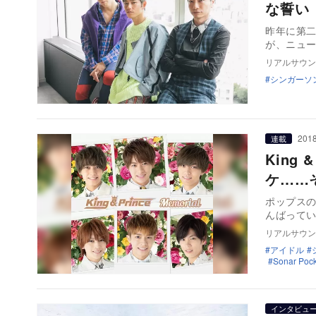
な誓い
昨年に第二
が、ニュー
リアルサウン
シンガーソ
2018
連載
King
ケ……
ポップス
んばって
リアルサウン
アイドル
Sonar Pock
インタビュ