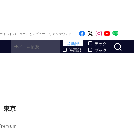
Like on Facebook
Follow on x
Follow on I
Follow o
Follo
ティストのニュースとレビュー｜リアルサウンド
サ
音楽部
テック
映画部
ブック
催 東京
remium