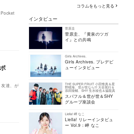
コラムをもっと見る
cket
インタビュー
菅原圭
菅原圭、『黄泉のツガ
イ』との共鳴
Girls Archives.
Girls Archives. プレデビ
ナポ
ューインタビュー
THE SUPER FRUIT 小田惟真＆星
、友達、が
野晴海、世が世なら!!! 大谷篤行＆
添田陵輔、SHY 生水稜也＆脇龍真
スパフル＆世が世＆SHY
グループ座談会
Liella! 岬 なこ
Liella! リレーインタビュ
ー Vol.9：岬 なこ