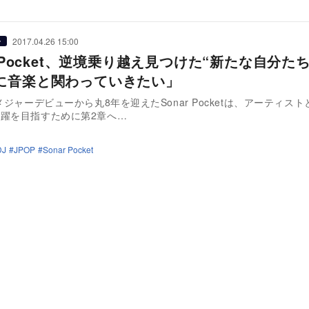
2017.04.26 15:00
ー
r Pocket、逆境乗り越え見つけた“新たな自分た
に音楽と関わっていきたい」
秋メジャーデビューから丸8年を迎えたSonar Pocketは、アーティス
躍を目指すために第2章へ…
DJ
JPOP
Sonar Pocket