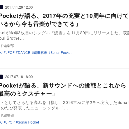
2017.11.29 12:00
ー
r Pocketが語る、2017年の充実と10周年に向け
いるから今も音楽ができてる」
 Pocketが今年3枚目のシングル『涙雪』を11月29日にリリースした。
ul Brothe…
ド編集部
DJ
JPOP
DANCE
鳴田麻未
Sonar Pocket
2017.07.18 18:00
ー
r Pocketが語る、新サウンドへの挑戦とこれから
は最高のミクスチャー」
トとしてさらなる高みを目指し、2016年秋に第2章へ突入したSona
t。このたび発表したニューシングル「…
ド編集部
DJ
JPOP
Sonar Pocket