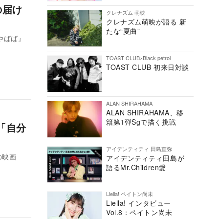
の届け
クレナズム 萌映
クレナズム萌映が語る 新
たな“夏曲”
『やばば』
TOAST CLUB×Black petrol
TOAST CLUB 初来日対談
ALAN SHIRAHAMA
ALAN SHIRAHAMA、移
籍第1弾Sgで描く挑戦
 「自分
アイデンティティ 田島直弥
の映画
アイデンティティ田島が
語るMr.Children愛
Liella! ペイトン尚未
Liella! インタビュー
Vol.8：ペイトン尚未