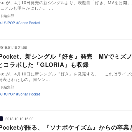
 Pocketが、4月10日発売の新シングルより、表題曲「好き」MVを公開
ュアルも明らかにした。 …
ド編集部
DJ
JPOP
Sonar Pocket
2019.01.18 21:00
r Pocket、新シングル『好き』発売 MVでミズ
とコラボした「GLORIA」も収録
 Pocketが、4月10日に新シングル『好き』を発売する。 これはライ
発表されたもの。同シン…
ド編集部
DJ
JPOP
Sonar Pocket
2018.10.10 16:00
ー
r Pocketが語る、『ソナポケイズム』からの卒