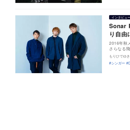
インタビュ
Sona
り自由
2016年
さらなる飛
もりひでゆき
シンガー