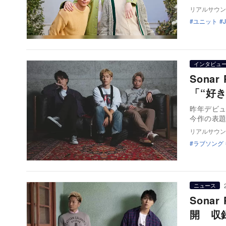
リアルサウン
ユニット
インタビュ
Sona
「“好
昨年デビュ
今作の表
リアルサウン
ラブソング
ニュース
Sona
開 収