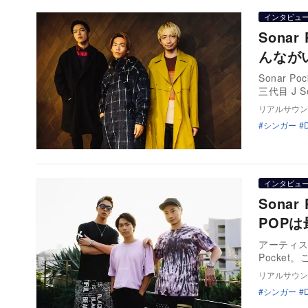
インタビュ
Sona
んなが
Sonar
三代目 J So
リアルサウン
シンガー
インタビュ
Sona
POP
アーティス
Pocke
リアルサウン
シンガー