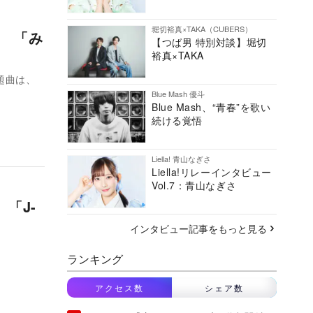
堀切裕真×TAKA（CUBERS）
て 「み
【つば男 特別対談】堀切
裕真×TAKA
表題曲は、
Blue Mash 優斗
Blue Mash、“青春”を歌い
続ける覚悟
Liella! 青山なぎさ
Liella!リレーインタビュー
Vol.7：青山なぎさ
 「J-
インタビュー記事をもっと見る
r
ランキング
アクセス数
シェア数