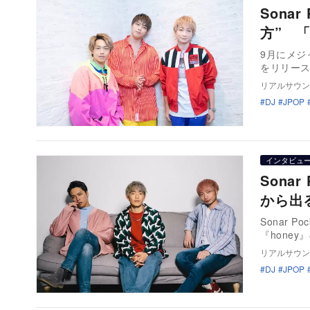
Sona
方” 
9月にメジ
をリリー
リアルサウン
DJ
JPOP
インタビュ
Sona
から出
Sonar 
『hone
リアルサウン
DJ
JPOP