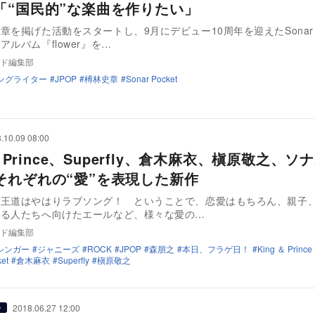
「“国民的”な楽曲を作りたい」
章を掲げた活動をスタートし、9月にデビュー10周年を迎えたSonar Po
アルバム『flower』を…
ド編集部
ングライター
JPOP
榑林史章
Sonar Pocket
.10.09 08:00
 & Prince、Superfly、倉木麻衣、槇原敬之、ソ
それぞれの“愛”を表現した新作
の王道はやはりラブソング！ ということで、恋愛はもちろん、親子
いる人たちへ向けたエールなど、様々な愛の…
ド編集部
シンガー
ジャニーズ
ROCK
JPOP
森朋之
本日、フラゲ日！
King ＆ Prince
et
倉木麻衣
Superfly
槇原敬之
2018.06.27 12:00
ー