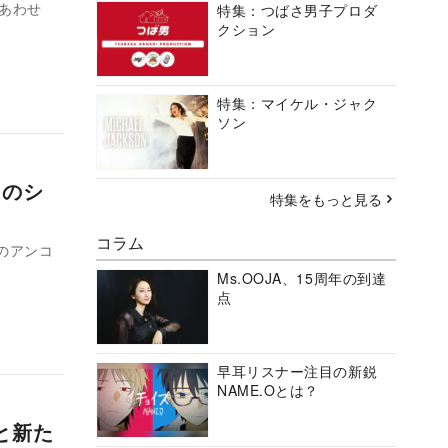
。あわせ
特集：つばさ男子プロダ
クション
特集：マイケル・ジャク
ソン
ノのシ
特集をもっと見る
コラム
ブのアンコ
Ms.OOJA、15周年の到達
点
早耳リスナー注目の新鋭
NAME.Oとは？
業と新た