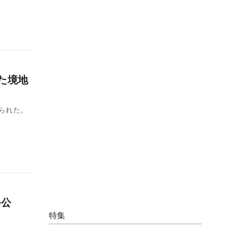
いた境地
けられた。
ル公
特集