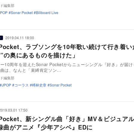
ド編集部
JPOP
Sonar Pocket
Billboard Live
2019.04.11 18:00
ー
r Pocket、ラブソングを10年歌い続けて行き着
き”の奥にあるものを描けた」
ー10周年を迎えたSonar Pocketからニューシングル『好き』が届
題曲は、なんと「束縛肯定ソン…
ド編集部
JPOP
コーラス
榑林史章
Sonar Pocket
2019.03.01 17:50
r Pocket、新シングル曲「好き」MV＆ビジュア
録曲がアニメ『少年アシベ』EDに