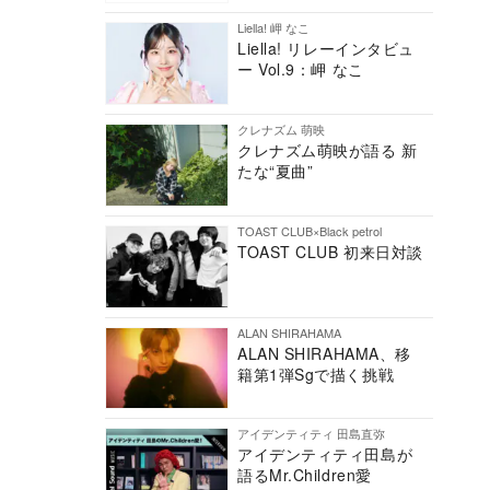
Liella! 岬 なこ
Liella! リレーインタビュ
ー Vol.9：岬 なこ
クレナズム 萌映
クレナズム萌映が語る 新
たな“夏曲”
TOAST CLUB×Black petrol
TOAST CLUB 初来日対談
ALAN SHIRAHAMA
ALAN SHIRAHAMA、移
籍第1弾Sgで描く挑戦
アイデンティティ 田島直弥
アイデンティティ田島が
語るMr.Children愛