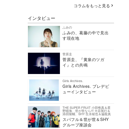
コラムをもっと見る
インタビュー
ふみの
ふみの、葛藤の中で見出
す現在地
菅原圭
菅原圭、『黄泉のツガ
イ』との共鳴
Girls Archives.
Girls Archives. プレデビ
ューインタビュー
THE SUPER FRUIT 小田惟真＆星
野晴海、世が世なら!!! 大谷篤行＆
添田陵輔、SHY 生水稜也＆脇龍真
スパフル＆世が世＆SHY
グループ座談会