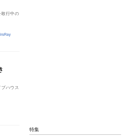
を敢行中の
irsRay
き
イブハウス
特集