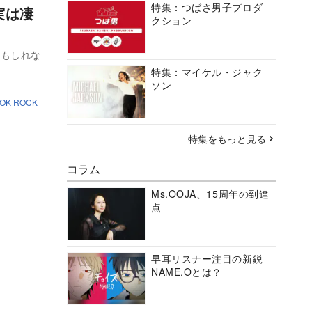
特集：つばさ男子プロダ
実は凄
クション
かもしれな
特集：マイケル・ジャク
ソン
 OK ROCK
特集をもっと見る
コラム
Ms.OOJA、15周年の到達
点
早耳リスナー注目の新鋭
NAME.Oとは？