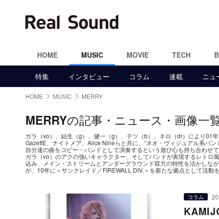
HOME
MUSIC
MOVIE
TECH
特集
インタビュー
コラム
連載
ニュ
HOME
MUSIC
MERRY
の記事・ニュース・画像一
MERRY
ガラ（vo）、結生（g）、健一（g）、テツ（b）、ネロ（dr）により01
GazettE、ナイトメア、Alice Nineらと共に、“ネオ・ヴィジュ
自分達の曲をコピー・バンドとして演奏するという遊び心も持ち合わせて
ガラ（vo）のアクの強いキャラクター、そしてバンドが表現するレトロ
込み、メイン・ストリームとアンダーグラウンド双方の特性を活かしなが
が、10年に＜サンクレイド／FIREWALL DIV.＞を新たな拠点として活
20
コラム
KAM