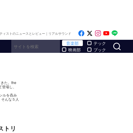
Like on Facebook
Follow on x
Follow on I
Follow o
Follo
ティストのニュースとレビュー｜リアルサウンド
サ
音楽部
テック
映画部
ブック
きた。the
して登場し、
ンルを呑み
。そんな５人
ストリ