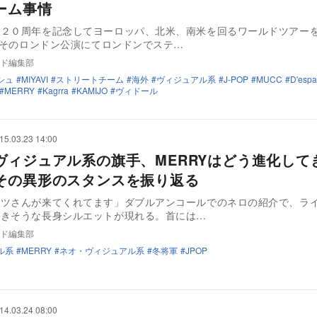
ーム事情
動２０周年を記念してヨーロッパ、北米、南米を回るワールドツアー
O。そのロンドン公演にてロンドンでステ…
ド編集部
シュ
MIYAVI
ストリートチーム
海外
ヴィジュアル系
J-POP
MUCC
D'espa
MERRY
Kagrra
KAMIJO
ヴィドール
15.03.23 14:00
ヴィジュアル系の旗手、MERRYはどう進化して
その異形のスタンスを振り返る
テツさんが来てくれてます」ダブルアンコールでのネロの紹介で、ラ
届きそうな長身シルエットが現れる。首には…
ド編集部
ル系
MERRY
ネオ・ヴィジュアル系
冬将軍
JPOP
14.03.24 08:00