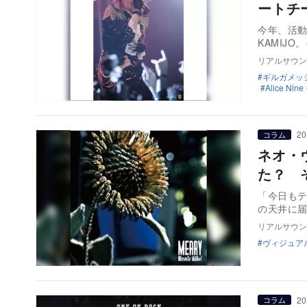
ートチ
今年、活
KAMIJ
リアルサウン
ギルガメッ
Alice Nine
20
コラム
ネオ・
た？ 
「今日も
の天井に
リアルサウン
ヴィジュア
20
コラム