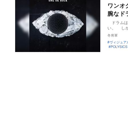
ワンオク
腕なド
ドラムは
い。 し
冬将軍
ヴィジュア
POLYSICS