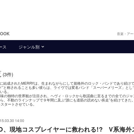
BOOK
音楽・アー
ース
ジャンル別
覧
(3件)
年に結成されたMERRYは、生まれながらにして規格外のロック・バンドであり続けて
アル系バンド”と称されることも多い彼らは、ライヴでは変名バンド「スーパーメリーズ」と
いる。
風味の独特の世界観が注目され、ヘヴィ・ロックから歌謡曲に至るまでの全てのジャ
ら、不動のラインナップで９年間に及ぶ“誰にも道筋の読めない疾走”を続けてきた
動をスタートさせている。
15.03.30 14:00
IJO、現地コスプレイヤーに救われる!? V系海外