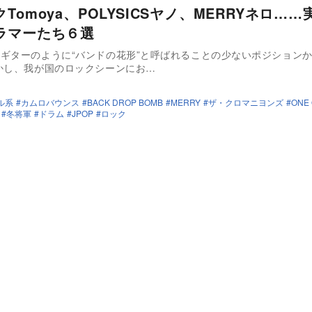
Tomoya、POLYSICSヤノ、MERRYネロ……
ラマーたち６選
ギターのように“バンドの花形”と呼ばれることの少ないポジション
かし、我が国のロックシーンにお…
ル系
カムロバウンス
BACK DROP BOMB
MERRY
ザ・クロマニヨンズ
ONE
冬将軍
ドラム
JPOP
ロック