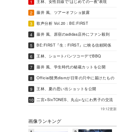
王林、女性目線で“はじめての一夜”表現
藤井 風、ツアーオフショ披露
歌声分析 Vol.20：BE:FIRST
藤井 風、原宿のadidas店外にファン殺到
BE:FIRST『生：FIRST』に映る信頼関係
王林、ショートパンツコーデでBBQ
藤井 風、学生時代の秘蔵カットを公開
Official髭男dismが日常の只中に届けたもの
王林、夏の思い出ショットを公開
二宮×SixTONES、丸山×なにわ男子の交流
19:12更新
画像ランキング