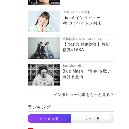
Liella! ペイトン尚未
Liella! インタビュー
Vol.8：ペイトン尚未
堀切裕真×TAKA（CUBERS）
【つば男 特別対談】堀切
裕真×TAKA
Blue Mash 優斗
Blue Mash、“青春”を歌い
続ける覚悟
インタビュー記事をもっと見る
ランキング
アクセス数
シェア数