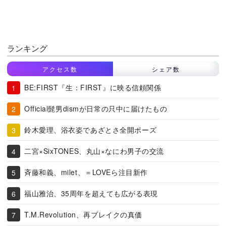
ランキング
アクセス数
シェア数
BE:FIRST『生：FIRST』に映る信頼関係
Official髭男dismが日常の只中に届けたもの
鈴木愛理、浴衣姿であざとさ全開ポーズ
二宮×SixTONES、丸山×なにわ男子の交流
斉藤和義、milet、＝LOVEら注目新作
福山雅治、35周年を超えても広がる表現
T.M.Revolution、再ブレイクの真価