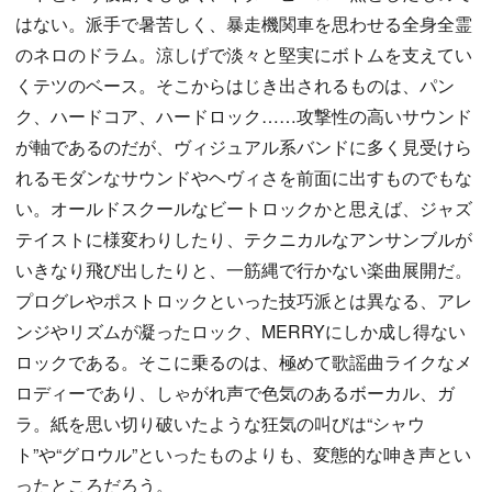
はない。派手で暑苦しく、暴走機関車を思わせる全身全霊
のネロのドラム。涼しげで淡々と堅実にボトムを支えてい
くテツのベース。そこからはじき出されるものは、パン
ク、ハードコア、ハードロック……攻撃性の高いサウンド
が軸であるのだが、ヴィジュアル系バンドに多く見受けら
れるモダンなサウンドやヘヴィさを前面に出すものでもな
い。オールドスクールなビートロックかと思えば、ジャズ
テイストに様変わりしたり、テクニカルなアンサンブルが
いきなり飛び出したりと、一筋縄で行かない楽曲展開だ。
プログレやポストロックといった技巧派とは異なる、アレ
ンジやリズムが凝ったロック、MERRYにしか成し得ない
ロックである。そこに乗るのは、極めて歌謡曲ライクなメ
ロディーであり、しゃがれ声で色気のあるボーカル、ガ
ラ。紙を思い切り破いたような狂気の叫びは“シャウ
ト”や“グロウル”といったものよりも、変態的な呻き声とい
ったところだろう。