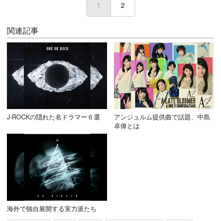
1
(current)
2
関連記事
J-ROCKの隠れた名ドラマー６選
アンジュルム提供曲で話題、中島
卓偉とは
海外で独自展開する実力派たち