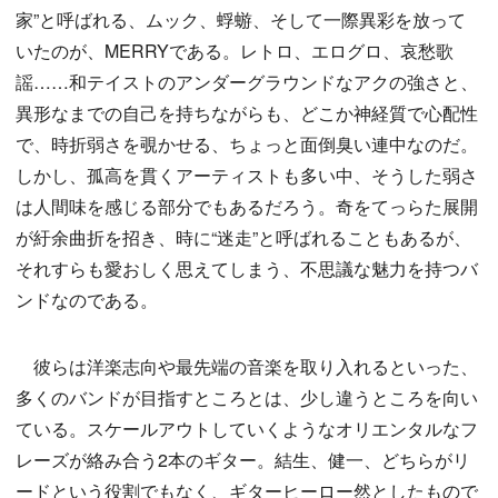
家”と呼ばれる、ムック、蜉蝣、そして一際異彩を放って
いたのが、MERRYである。レトロ、エログロ、哀愁歌
謡……和テイストのアンダーグラウンドなアクの強さと、
異形なまでの自己を持ちながらも、どこか神経質で心配性
で、時折弱さを覗かせる、ちょっと面倒臭い連中なのだ。
しかし、孤高を貫くアーティストも多い中、そうした弱さ
は人間味を感じる部分でもあるだろう。奇をてっらた展開
が紆余曲折を招き、時に“迷走”と呼ばれることもあるが、
それすらも愛おしく思えてしまう、不思議な魅力を持つバ
ンドなのである。
彼らは洋楽志向や最先端の音楽を取り入れるといった、
多くのバンドが目指すところとは、少し違うところを向い
ている。スケールアウトしていくようなオリエンタルなフ
レーズが絡み合う2本のギター。結生、健一、どちらがリ
ードという役割でもなく、ギターヒーロー然としたもので