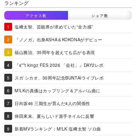
ランキング
アクセス数
シェア数
塩﨑太智、芸能界が求めていた“全力感”
『ノノガ』出身ASHA＆KOKONAがデビュー
福山雅治、35周年を超えても広がる表現
『s**t kingz FES 2026 「会社」』DAY2レポ
スガ シカオ、30周年記念BUNTAIライブレポ
M!LKの真価はカップリング＆アルバム曲に
日向坂46 三期生が育んだ4人の関係性
倖田來未、夏らしいド派手ネイルに反響
新着MVランキング：M!LK 塩﨑太智 ソロ曲