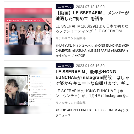
2024.07.12 18:00
ニュース
【動画】LE SSERAFIM、メンバーが
遭遇した“初めて”を語る
LE SSERAFIMは6月29日より日本で初とな
るファンミーティング『LE SSERAFIM
FAN MEETING 'FEA…
リアルサウンド編集部
HUH YUNJIN
グローバル
HONG EUNCHAE
KIM
CHAEWON
KAZUHA
LE SSERAFIM
SAKURA
女性グループ
KPOP
2023.01.05 16:30
ニュース
LE SSERAFIM、最年少HONG
EUNCHAEがInstagram開設 はしゃ
ぐ姿からキュートな自撮りまで、ギャ
ップで魅了
LE SSERAFIMのHONG EUNCHAE（ホ
ン・ウンチェ）が、1月4日にInstagramを開
設した。 彼女のIns…
リアルサウンド編集部
KPOP
HONG EUNCHAE
LE SSERAFIM
インス
タニュース