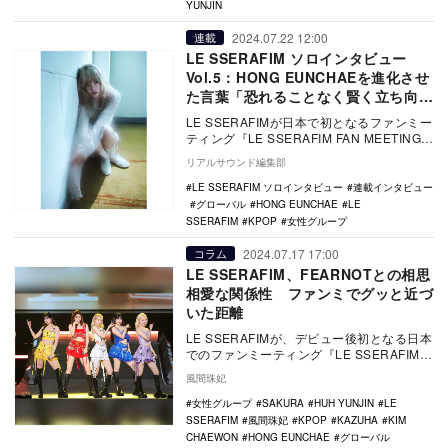
YUNJIN
2024.07.22 12:00
連載
LE SSERAFIM ソロインタビュー
Vol.5：HONG EUNCHAEを進化させ
た言葉「恐れることなく賢く立ち向か
う人に変えてくれた」
LE SSERAFIMが日本で初となるファンミー
ティング『LE SSERAFIM FAN MEETING
'FEARNADA' …
リアルサウンド編集部
LE SSERAFIM ソロインタビュー
連載インタビュー
グローバル
HONG EUNCHAE
LE
SSERAFIM
KPOP
女性グループ
2024.07.17 17:00
コラム
LE SSERAFIM、FEARNOTとの相思
相愛な関係性 ファンミでグッと近づ
いた距離
LE SSERAFIMが、デビュー後初となる日本
でのファンミーティング『LE SSERAFIM
FAN MEETING ‘FEA…
風間珠妃
女性グループ
SAKURA
HUH YUNJIN
LE
SSERAFIM
風間珠妃
KPOP
KAZUHA
KIM
CHAEWON
HONG EUNCHAE
グローバル