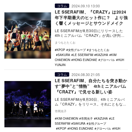
2024.09.10 13:00
コラム
LE SSERAFIM、『CRAZY』は2024
年下半期最大のヒット作に？ より強
く響くメッセージとサウンドメイク
LE SSERAFIMが8月30日にリリースした
4thミニアルバム『CRAZY』が高い評判を
得ている。チャートの成績などを振り返…
まつもとたくお
KPOP
女性グループ
まつもとたくお
SAKURA
LE SSERAFIM
KAZUHA
KIM
CHAEWON
HONG EUNCHAE
グローバル
HUH
YUNJIN
2024.08.30 21:05
コラム
LE SSERAFIM、自分たちを突き動か
す“夢中”と“情熱” 4thミニアルバム
『CRAZY』で見せる新しい姿
LE SSERAFIMが8月30日、4thミニアルバ
ム『CRAZY』をリリース。それにともない
韓国で開催されたメディア向けショー…
市岡光子
KIM CHAEWON
市岡光子
KAZUHA
LE
SSERAFIM
SAKURA
女性グループ
KPOP
HONG EUNCHAE
グローバル
HUH