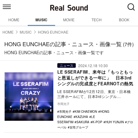
HOME
MUSIC
MOVIE
TECH
BOOK
HOME
MUSIC
HONG EUNCHAE
HONG EUNCHAEの記事・ニュース・画像一覧
(7件)
HONG EUNCHAEの記事・ニュース・画像一覧です
2024.12.18 10:30
ニュース
LE SSERAFIM、来年は「もっともっ
と恩返しができる一年に」 日本3rd
シングルの完成度とFEARNOTの熱気
LE SSERAFIMが12月12日、東京・日本橋
三井ホールにて、日本3rdシングル
『CRAZY』の発売記念ショーケースを開
市岡光子
催。…
市岡光子
KIM CHAEWON
HONG
EUNCHAE
KAZUHA
LE
SSERAFIM
SAKURA
K-POP
HUH YUNJIN
グロ
ーバル
女性グループ