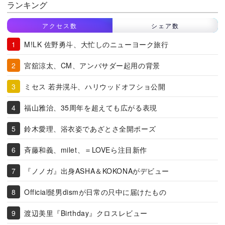
ランキング
アクセス数
シェア数
M!LK 佐野勇斗、大忙しのニューヨーク旅行
宮舘涼太、CM、アンバサダー起用の背景
ミセス 若井滉斗、ハリウッドオフショ公開
福山雅治、35周年を超えても広がる表現
鈴木愛理、浴衣姿であざとさ全開ポーズ
斉藤和義、milet、＝LOVEら注目新作
『ノノガ』出身ASHA＆KOKONAがデビュー
Official髭男dismが日常の只中に届けたもの
渡辺美里『Birthday』クロスレビュー