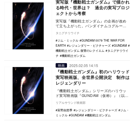
実写版『機動戦士ガンダム』で描かれ
る時代・世界は？ 過去の実写プロジ
ェクトから考察
実写版『機動戦士ガンダム』の企画が改め
て立ち上がった。バンダイナムコグループ
のバンダイナムコフィルムワークスが2月5
タニグチリウイチ
日、ハリウッ…
ジム・ミックル
GUNDAM 0079 THE WAR FOR
EARTH
レジェンダリー・ピクチャーズ
GUNDAM
機動戦士ガンダム 復讐のレクイエム
タニグチリウイ
チ
機動戦士ガンダム
2025.02.05 14:15
映画
『機動戦士ガンダム』初のハリウッド
実写映画版、全世界公開決定 制作は
レジェンダリー
『機動戦士ガンダム』シリーズのハリウッ
ド実写映画版『GUNDAM（仮称）』（以
下、『GUNDAM』）について、株式会社バ
リアルサウンド映画部
ンダイナ…
富野由悠季
レジェンダリー・ピクチャーズ
ジム・
ミックル
GUNDAM
機動戦士ガンダム