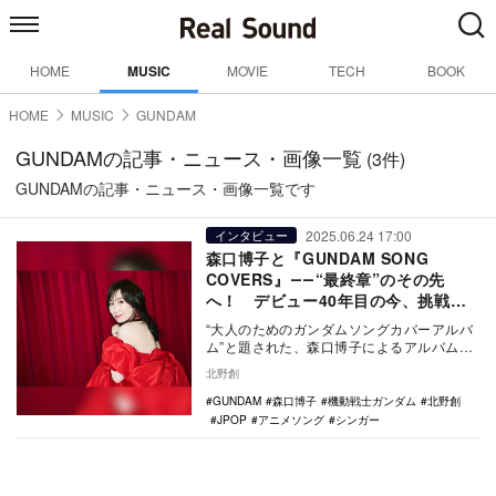
HOME
MUSIC
MOVIE
TECH
BOOK
HOME
MUSIC
GUNDAM
GUNDAMの記事・ニュース・画像一覧
(3件)
GUNDAMの記事・ニュース・画像一覧です
2025.06.24 17:00
インタビュー
森口博子と『GUNDAM SONG
COVERS』――“最終章”のその先
へ！ デビュー40年目の今、挑戦と
感謝を語る
“大人のためのガンダムソングカバーアルバ
ム”と題された、森口博子によるアルバムシ
リーズ『GUNDAM SONG COVERS』。…
北野創
GUNDAM
森口博子
機動戦士ガンダム
北野創
JPOP
アニメソング
シンガー