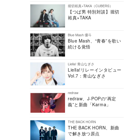
堀切裕真×TAKA（CUBERS）
【つば男 特別対談】堀切
裕真×TAKA
Blue Mash 優斗
Blue Mash、“青春”を歌い
続ける覚悟
Liella! 青山なぎさ
Liella!リレーインタビュー
Vol.7：青山なぎさ
redraw
redraw、J-POPの“再定
義”と新曲「Karma」
THE BACK HORN
THE BACK HORN、新曲
で解き放つ原点