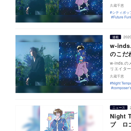
久蔵千恵
シティポッ
Future Fun
2020
連載
w-in
のこだ
w-ind
リエイター
久蔵千恵
Night Temp
composer’s
ニュース
Nigh
ブ ロ