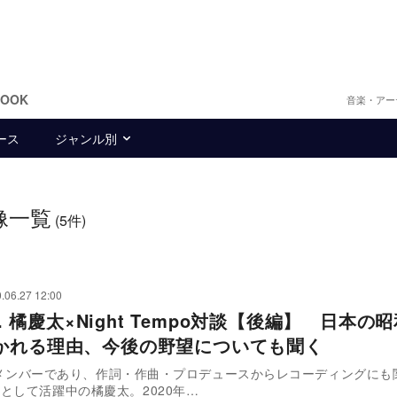
BOOK
音楽・アー
ース
ジャンル別
像一覧
(5件)
.06.27 12:00
ds. 橘慶太×Night Tempo対談【後編】 日本の
かれる理由、今後の野望についても聞く
s.のメンバーであり、作詞・作曲・プロデュースからレコーディングにも
として活躍中の橘慶太。2020年…