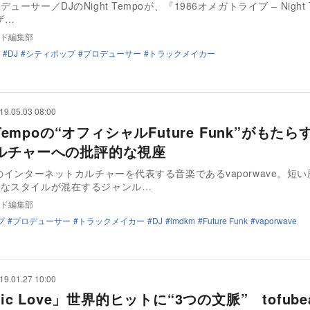
ューサー／DJのNight Tempoが、『1986オメガトライブ – Night 
 ザ…
ド編集部
DJ
シティポップ
プロデューサー
トラックメイカー
19.05.03 08:00
t Tempoの“オフィシャルFuture Funk”がもた
ルチャーへの批評的な視座
代のインターネットカルチャーを代表する音楽であるvaporwave。短
々なスタイルが混在するジャンル…
ド編集部
プ
プロデューサー
トラックメイカー
DJ
imdkm
Future Funk
vaporwave
19.01.27 10:00
stic Love」世界的ヒットに“3つの文脈” tofube