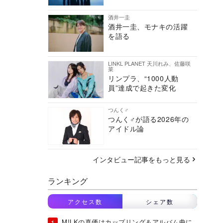
酒井一圭
酒井一圭、モナキの活躍
を語る
LINKL PLANET 天川れみ、佐藤咲
菜
リンプラ、“1000人動
員”達成で起きた変化
つんく♂
つんく♂が語る2026年の
アイドル論
インタビュー記事をもっと見る
ランキング
アクセス数
シェア数
M!LKの真価はカップリング＆アルバム曲に