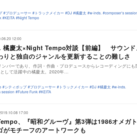
プ
プロデューサー
トラックメイカー
DJ
橘慶太
w-inds.
composer’s sessio
k
KEITA
Night Tempo
.06.20 12:00
ds. 橘慶太×Night Tempo対談【前編】 サウン
わりと独自のジャンルを更新することの難しさ
s.のメンバーであり、作詞・作曲・プロデュースからレコーディングにも
として活躍中の橘慶太。2020年…
o
シティポップ
プロデューサー
トラックメイカー
DJ
橘慶太
w-inds.
 session
Future Funk
KEITA
2019.10.08 17:00
t Tempo、『昭和グルーヴ』第3弾は1986オメガ
ゴがモチーフのアートワークも