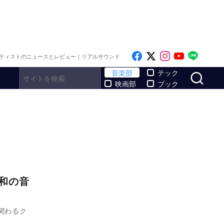
Like on Facebook
Follow on x
Follow on I
Follow o
Follo
ティストのニュースとレビュー｜リアルサウンド
サ
音楽部
テック
映画部
ブック
昭和の音
関わるク