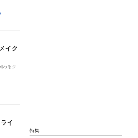
n
ドメイク
関わるク
トライ
特集