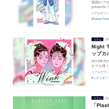
韓国のプロデ
presents
リアルサウン
Future Funk
20
コラム
Nigh
ップカ
2010年
かでも様
リアルサウン
シティポッ
20
コラム
「Pla