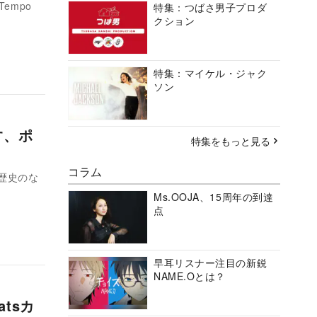
Tempo
特集：つばさ男子プロダ
クション
特集：マイケル・ジャク
ソン
らす、ポ
特集をもっと見る
コラム
い歴史のな
Ms.OOJA、15周年の到達
点
早耳リスナー注目の新鋭
NAME.Oとは？
atsカ