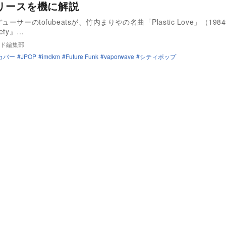
リースを機に解説
ューサーのtofubeatsが、竹内まりやの名曲「Plastic Love」（19
ety』…
ド編集部
カバー
JPOP
imdkm
Future Funk
vaporwave
シティポップ