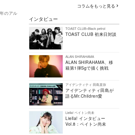
コラムをもっと見る
84年のアル
インタビュー
TOAST CLUB×Black petrol
TOAST CLUB 初来日対談
ALAN SHIRAHAMA
ALAN SHIRAHAMA、移
籍第1弾Sgで描く挑戦
アイデンティティ 田島直弥
アイデンティティ田島が
語るMr.Children愛
Liella! ペイトン尚未
Liella! インタビュー
Vol.8：ペイトン尚未