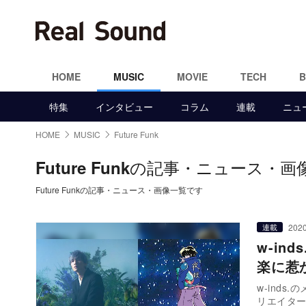
HOME
MUSIC
MOVIE
TECH
特集
インタビュー
コラム
連載
ニュ
HOME
MUSIC
Future Funk
の記事・ニュース・画
Future Funk
Future Funkの記事・ニュース・画像一覧です
2020
連載
w-in
楽に惹
w-ind
リエイター