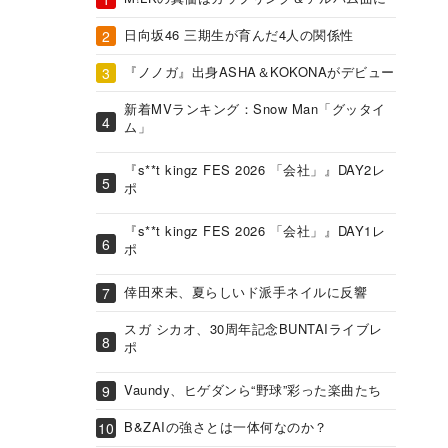
日向坂46 三期生が育んだ4人の関係性
『ノノガ』出身ASHA＆KOKONAがデビュー
新着MVランキング：Snow Man「グッタイ
ム」
『s**t kingz FES 2026 「会社」』DAY2レ
ポ
『s**t kingz FES 2026 「会社」』DAY1レ
ポ
倖田來未、夏らしいド派手ネイルに反響
スガ シカオ、30周年記念BUNTAIライブレ
ポ
Vaundy、ヒゲダンら“野球”彩った楽曲たち
B&ZAIの強さとは一体何なのか？