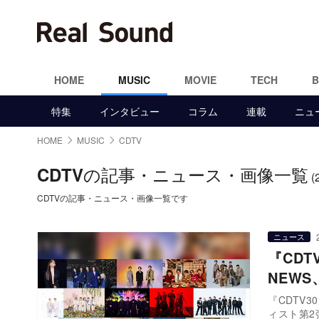
HOME
MUSIC
MOVIE
TECH
特集
インタビュー
コラム
連載
ニュ
HOME
MUSIC
CDTV
の記事・ニュース・画像一覧
CDTV
(
CDTVの記事・ニュース・画像一覧です
ニュース
『CDT
NEWS
『CDTV