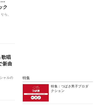
……
ック
田りら、
＆歌唱
尺で新曲
ペシャルの
特集
特集：つばさ男子プロダ
クション