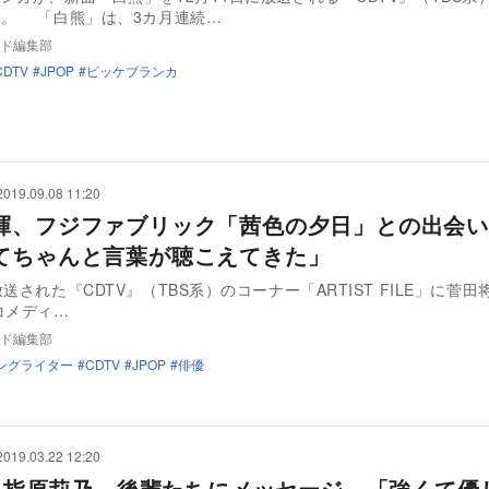
る。 「白熊」は、3カ月連続…
ド編集部
CDTV
JPOP
ビッケブランカ
2019.09.08 11:20
暉、フジファブリック「茜色の夕日」との出会い
てちゃんと言葉が聴こえてきた」
放送された『CDTV』（TBS系）のコーナー「ARTIST FILE」に菅
。 コメディ…
ド編集部
ングライター
CDTV
JPOP
俳優
2019.03.22 12:20
48 指原莉乃、後輩たちにメッセージ 「強くて優