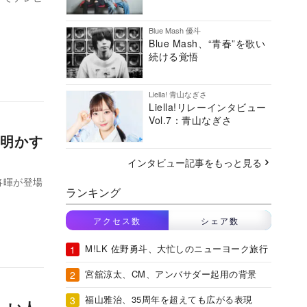
Blue Mash 優斗
Blue Mash、“青春”を歌い
続ける覚悟
Liella! 青山なぎさ
Liella!リレーインタビュー
Vol.7：青山なぎさ
明かす
インタビュー記事をもっと見る
田将暉が登場
ランキング
アクセス数
シェア数
M!LK 佐野勇斗、大忙しのニューヨーク旅行
宮舘涼太、CM、アンバサダー起用の背景
福山雅治、35周年を超えても広がる表現
しい人