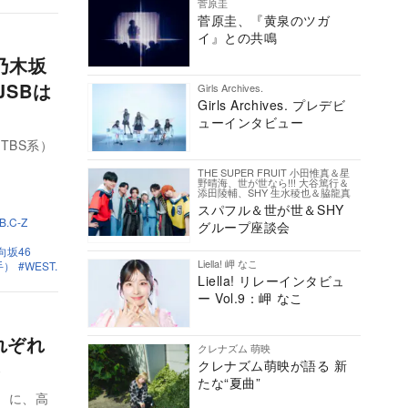
菅原圭
菅原圭、『黄泉のツガ
イ』との共鳴
、乃木坂
JSBは
Girls Archives.
Girls Archives. プレデビ
ューインタビュー
TBS系）
THE SUPER FRUIT 小田惟真＆星
野晴海、世が世なら!!! 大谷篤行＆
添田陵輔、SHY 生水稜也＆脇龍真
スパフル＆世が世＆SHY
B.C-Z
グループ座談会
向坂46
Liella! 岬 なこ
手）
WEST.
Liella! リレーインタビュ
ー Vol.9：岬 なこ
それぞれ
クレナズム 萌映
察
クレナズム萌映が語る 新
たな“夏曲”
系）に、高