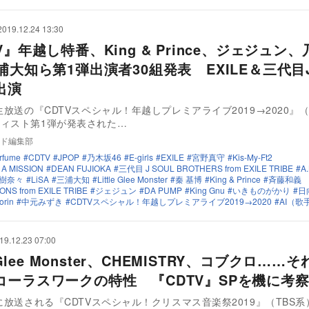
2019.12.24 13:30
V』年越し特番、King & Prince、ジェジュン
浦大知ら第1弾出演者30組発表 EXILE＆三代目
出演
日生放送の『CDTVスペシャル！年越しプレミアライブ2019→2020』（
ィスト第1弾が発表された…
ド編集部
rfume
CDTV
JPOP
乃木坂46
E-girls
EXILE
宮野真守
Kis-My-Ft2
 A MISSION
DEAN FUJIOKA
三代目 J SOUL BROTHERS from EXILE TRIBE
A.
樹奈々
LiSA
三浦大知
Little Glee Monster
秦 基博
King & Prince
斉藤和義
NS from EXILE TRIBE
ジェジュン
DA PUMP
King Gnu
いきものがかり
日
orin
中元みずき
CDTVスペシャル！年越しプレミアライブ2019→2020
AI（歌
19.12.23 07:00
e Glee Monster、CHEMISTRY、コブクロ……
コーラスワークの特性 『CDTV』SPを機に考
日に放送される『CDTVスペシャル！クリスマス音楽祭2019』（TBS