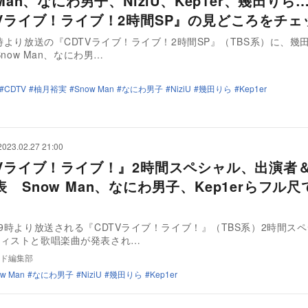
 Man、なにわ男子、NiziU、Kep1er、幾田りら
TVライブ！ライブ！2時間SP』の見どころをチェ
9時より放送の『CDTVライブ！ライブ！2時間SP』（TBS系）に、幾
、Snow Man、なにわ男…
CDTV
柚月裕実
Snow Man
なにわ男子
NiziU
幾田りら
Kep1er
2023.02.27 21:00
TVライブ！ライブ！』2時間スペシャル、出演者
 Snow Man、なにわ男子、Kep1erらフル
9時より放送される『CDTVライブ！ライブ！』（TBS系）2時間ス
ティストと歌唱楽曲が発表され…
ド編集部
w Man
なにわ男子
NiziU
幾田りら
Kep1er