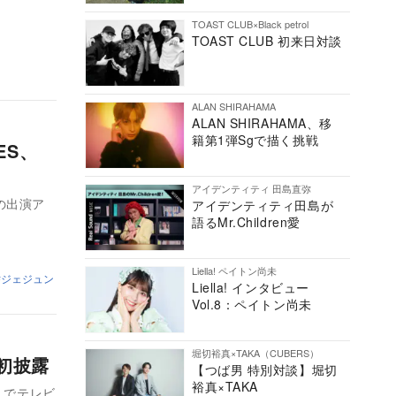
TOAST CLUB×Black petrol
TOAST CLUB 初来日対談
ALAN SHIRAHAMA
ALAN SHIRAHAMA、移
籍第1弾Sgで描く挑戦
ES、
アイデンティティ 田島直弥
』の出演ア
アイデンティティ田島が
語るMr.Children愛
Liella! ペイトン尚未
ジェジュン
Liella! インタビュー
Vol.8：ペイトン尚未
堀切裕真×TAKA（CUBERS）
初披露
【つば男 特別対談】堀切
裕真×TAKA
）でテレビ