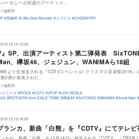
とハーモニーが武器のアーティス…
ド編集部
OP
高橋梓
Little Glee Monster
コブクロ
CHEMISTRY
2019.12.14 12:00
V』SP、出演アーティスト第二弾発表 SixTON
 Man、欅坂46、ジェジュン、WANIMAら18組
日19時より生放送される『CDTVスペシャル! クリスマス音楽祭2019
ト第2弾が発表された。 …
ド編集部
ジャニーズ
ROCK
CDTV
JPOP
LDH
EXILE
UL BROTHERS from EXILE TRIBE
欅坂46
SixTONES
WANIMA
Snow Man
2019.12.13 18:00
ブランカ、新曲「白熊」を『CDTV』にてテレビ
ンカが、新曲「白熊」を12月14日に放送される『CDTV』（TBS系