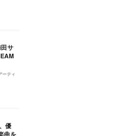
梅田サ
REAM
演アーティ
、優
楽曲を