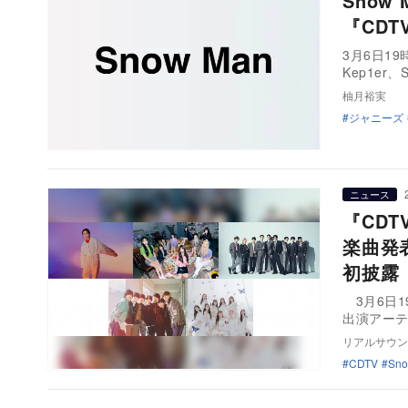
Snow
『CD
3月6日1
Kep1er
柚月裕実
ジャニーズ
ニュース
『CD
楽曲発表
初披露
3月6日1
出演アー
リアルサウン
CDTV
Sno