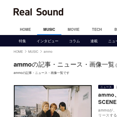
HOME
MUSIC
MOVIE
TECH
特集
インタビュー
コラム
連載
ニュ
HOME
MUSIC
ammo
の記事・ニュース・画像一覧
ammo
ammoの記事・ニュース・画像一覧です
ニュース
amm
SCE
ammoが
リースする