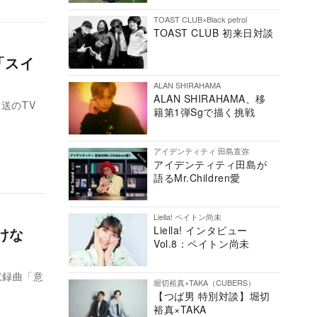
TOAST CLUB×Black petrol
TOAST CLUB 初来日対談
「スイ
ALAN SHIRAHAMA
ALAN SHIRAHAMA、移
送のTV
籍第1弾Sgで描く挑戦
アイデンティティ 田島直弥
アイデンティティ田島が
語るMr.Children愛
Liella! ペイトン尚未
Liella! インタビュー
けな
Vol.8：ペイトン尚未
、収録曲「意
堀切裕真×TAKA（CUBERS）
【つば男 特別対談】堀切
裕真×TAKA