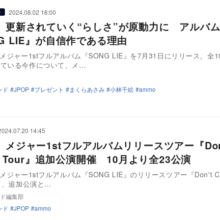
2024.08.02 18:00
ー
o、更新されていく“らしさ”が原動力に アルバ
G LIE』が自信作である理由
、メジャー1stフルアルバム『SONG LIE』を7月31日にリリース。全
れている今作について、メ…
ンド
JPOP
プレゼント
まくらあさみ
小林千絵
ammo
2024.07.20 14:45
、メジャー1stフルアルバムリリースツアー『Don
No Tour』追加公演開催 10月より全23公演
メジャー1stフルアルバム『SONG LIE』のリリースツアー『Don't Cr
にて、追加公演と…
ド編集部
ンド
JPOP
ammo