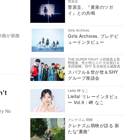
菅原圭
菅原圭、『黄泉のツガ
イ』との共鳴
ム
Girls Archives.
10曲が新曲
Girls Archives. プレデビ
ューインタビュー
THE SUPER FRUIT 小田惟真＆星
野晴海、世が世なら!!! 大谷篤行＆
添田陵輔、SHY 生水稜也＆脇龍真
スパフル＆世が世＆SHY
グループ座談会
't
Liella! 岬 なこ
Liella! リレーインタビュ
ー Vol.9：岬 なこ
y No
クレナズム 萌映
クレナズム萌映が語る 新
たな“夏曲”