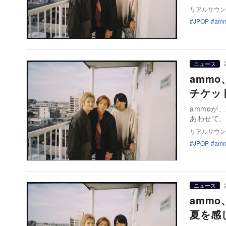
リアルサウン
JPOP
am
ニュース
amm
チケッ
ammoが
あわせて、
リアルサウン
JPOP
am
ニュース
amm
夏を感