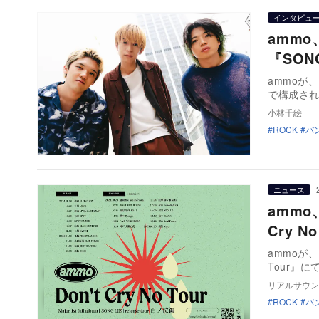
インタビュ
amm
『SON
ammoが
で構成さ
小林千絵
ROCK
バ
ニュース
ammo
Cry 
ammoが、
Tour』
リアルサウン
ROCK
バ