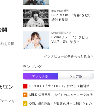
Blue Mash 優斗
Blue Mash、“青春”を歌い
続ける覚悟
細公開
Liella! 青山なぎさ
Liella!リレーインタビュー
Vol.7：青山なぎさ
詳細を公開
インタビュー記事をもっと見る
ランキング
アクセス数
シェア数
oがエン
BE:FIRST『生：FIRST』に映る信頼関係
M!LK 佐野勇斗、大忙しのニューヨーク旅行
グテーマを
Official髭男dismが日常の只中に届けたもの