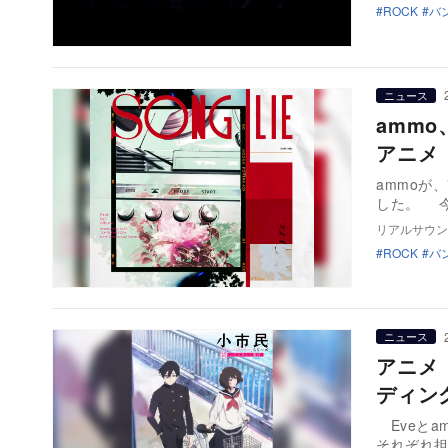
ROCK
バ
ニュース
ammo
アニメ
ammoが
した。 今
リアルサウン
ROCK
バ
ニュース
アニメ
ディン
Eveとa
それぞれ