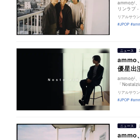
ammoが
リンラブ - A
リアルサウン
JPOP
am
ニュース
ammo
優星出
ammoが
「Nosta
リアルサウン
JPOP
am
ニュース
ammo