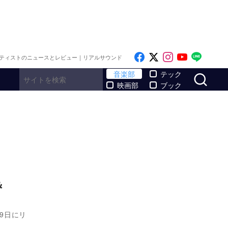
Like on Facebook
Follow on x
Follow on I
Follow o
Follo
ティストのニュースとレビュー｜リアルサウンド
サ
音楽部
テック
映画部
ブック
＆
9日にリ