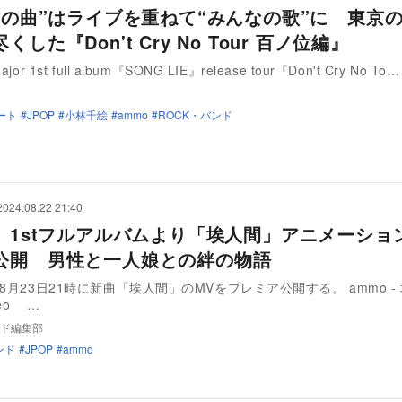
moの曲”はライブを重ねて“みんなの歌”に 東京
くした『Don't Cry No Tour 百ノ位編』
or 1st full album『SONG LIE』release tour『Don't Cry No To…
ート
JPOP
小林千絵
ammo
ROCK・バンド
2024.08.22 21:40
o、1stフルアルバムより「埃人間」アニメーショ
公開 男性と一人娘との絆の物語
8月23日21時に新曲「埃人間」のMVをプレミア公開する。 ammo - 
deo …
ド編集部
ンド
JPOP
ammo