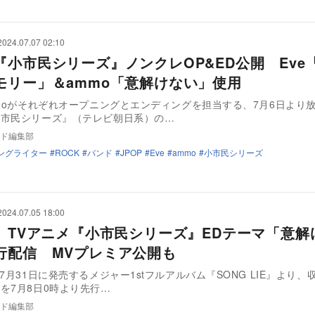
2024.07.07 02:10
『小市民シリーズ』ノンクレOP&ED公開 Eve
モリー」＆ammo「意解けない」使用
mmoがそれぞれオープニングとエンディングを担当する、7月6日より放
小市民シリーズ』（テレビ朝日系）の…
ド編集部
ングライター
ROCK
バンド
JPOP
Eve
ammo
小市民シリーズ
2024.07.05 18:00
o、TVアニメ『小市民シリーズ』EDテーマ「意解
行配信 MVプレミア公開も
゙、7月31日に発売するメジャー1stフルアルバム『SONG LIE』より
を7月8日0時より先行…
ド編集部