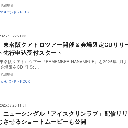
ド編集部
mo
バンド・ROCK
2025.10.22 21:00
o、東名阪クアトロツアー開催＆会場限定CDリ
ト先行申込受付スタート
、東名阪クアトロツアー『REMEMBER NANAMEUE』を2026年1月
会場限定CD『I Se…
ド編集部
mo
バンド・ROCK
2025.07.25 11:51
o、ニューシングル「アイスクリンラブ」配信リ
じさせるショートムービーも公開