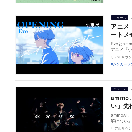
ニュース
アニメ
ートメ
Eveとa
アニメ『
リアルサウン
シンガーソ
ニュース
amm
い」先
ammoか
解けない」
リアルサウン