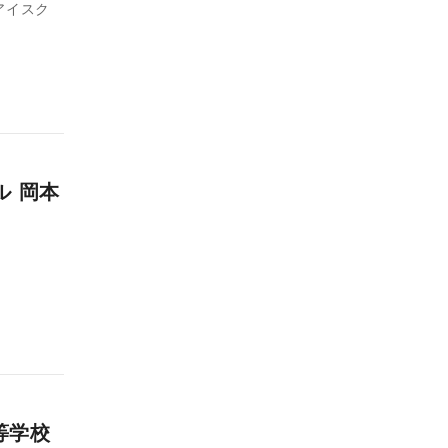
アイスク
ル 岡本
。
高等学校