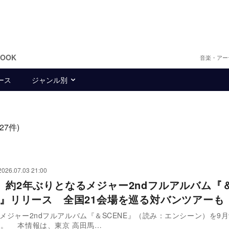
BOOK
音楽・アー
ース
ジャンル別
(27件)
2026.07.03 21:00
o、約2年ぶりとなるメジャー2ndフルアルバム『
NE』リリース 全国21会場を巡る対バンツアーも
、メジャー2ndフルアルバム『＆SCENE』（読み：エンシーン）を9月
。 本情報は、東京 高田馬…