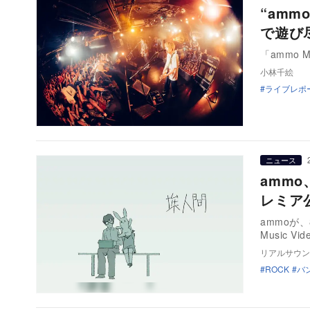
“am
で遊び尽
「ammo Maj
小林千絵
ライブレポ
ニュース
amm
レミア
ammoが、
Music Vi
リアルサウン
ROCK
バ