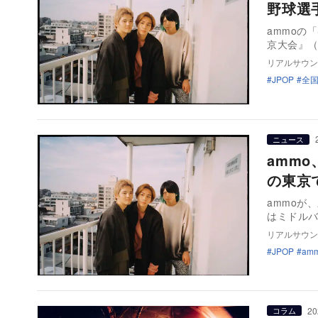
野球選
ammoの「
京大会』（
リアルサウン
JPOP
全
ニュース
amm
の東京
ammoが
はミドル
リアルサウン
JPOP
am
20
コラム