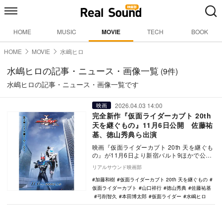
HOME
MUSIC
MOVIE
TECH
BOOK
HOME
MOVIE
水嶋ヒロ
水嶋ヒロの記事・ニュース・画像一覧
(9件)
水嶋ヒロの記事・ニュース・画像一覧です
2026.04.03 14:00
映画
完全新作『仮面ライダーカブト 20th
天を継ぐもの』11月6日公開 佐藤祐
基、徳山秀典ら出演
映画『仮面ライダーカブト 20th 天を継ぐも
の』が11月6日より新宿バルト9ほかで公開
されることが決定し、佐藤祐基、徳山秀
リアルサウンド映画部
典、…
加藤和樹
仮面ライダーカブト 20th 天を継ぐもの
仮面ライダーカブト
山口祥行
徳山秀典
佐藤祐基
弓削智久
本田博太郎
仮面ライダー
水嶋ヒロ