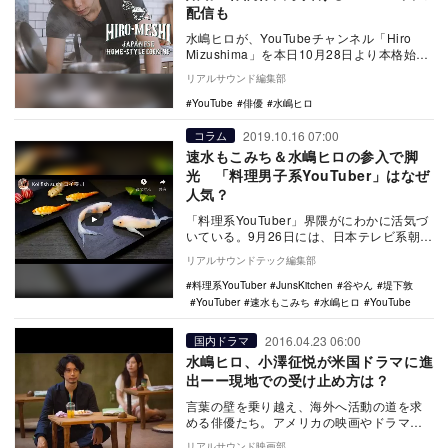
配信も
水嶋ヒロが、YouTubeチャンネル「Hiro
Mizushima」を本日10月28日より本格始動
した。 『BANZAI JA…
リアルサウンド編集部
YouTube
俳優
水嶋ヒロ
2019.10.16 07:00
コラム
速水もこみち＆水嶋ヒロの参入で脚
光 「料理男子系YouTuber」はなぜ
人気？
「料理系YouTuber」界隈がにわかに活気づ
いている。9月26日には、日本テレビ系朝の
情報番組『ZIP!』の大人気コーナーだっ…
リアルサウンドテック編集部
料理系YouTuber
JunsKitchen
谷やん
堤下敦
YouTuber
速水もこみち
水嶋ヒロ
YouTube
2016.04.23 06:00
国内ドラマ
水嶋ヒロ、小澤征悦が米国ドラマに進
出ーー現地での受け止め方は？
言葉の壁を乗り越え、海外へ活動の道を求
める俳優たち。アメリカの映画やドラマに
おける日本人男性役を演じられる俳優と言
リアルサウンド映画部