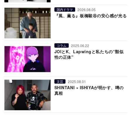
2026.08.05
国内ドラマ
『風、薫る』板橋駿谷の安心感が光る
2025.06.22
コラム
JOIとK、Lapwingと私たちの“類似
性の正体”
2025.08.01
文芸
SHINTANI × ISHIYAが明かす、噂の
真相