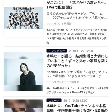
がここに！ 『花ざかりの君たちへ』
TVerで配信開始
民放公式テレビ配信サービス「TVer」に
て、2007年に放送されたドラマ『花ざかり
の君たちへ～イケメン♂パラダイス～』（フ
リアルサウンド映画部
ジテレ…
花ざかりの君たちへ〜イケメン♂パラダイス〜
松田
聖子
紺野まひる
TVer
木村了
上川隆也
水嶋ヒ
ロ
岡田将生
山本裕典
堀北真希
生田斗真
小栗
旬
2019.12.27 12:00
インタビュー
水嶋ヒロが語る、結婚生活と大切にし
ていること「ずっと温かい家庭を築く
のが夢だった」
AbemaTVオリジナル番組『いきなりマリッ
ジ』の最新作『いきなりマリッジ3』が、現
在放送されている。本作は、初対面の男女
リアルサウンドテック編集部
が出会…
ABEMA特集インタビュー
いきなりマリッジ3
恋愛
リアリティーショー
AbemaTV
水嶋ヒロ
2019.10.28 12:00
ニュース
水嶋ヒロ、YouTubeチャンネル本格
始動 作詞作曲手掛けるOP・ED曲の