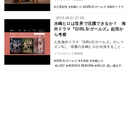
えば渡辺謙や真…
小澤征悦
水嶋ヒロ
GIRLS/ガールズ
海外ドラマ
2015.08.21 21:00
水嶋ヒロは世界で活躍できるか？ 海
外ドラマ『GIRLS/ガールズ』起用か
ら考察
人気海外ドラマ『GIRLS/ガールズ』のシー
ズン5に、俳優の水嶋ヒロが出演することが
決定し、話題となっている。主演女優でプ
リアルサウンド映画部
ロデュ…
GIRLS/ガールズ
今祥枝
水嶋ヒロ
LOST
HEROES REBORN
HELIX -黒い遺伝子-