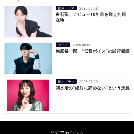
2026.08.02
国内ドラマ
白石聖、デビュー10年目を迎えた現
在地
2026.08.01
アニメ
梅原裕一郎、“低音ボイス”の試行錯誤
2026.07.29
国内ドラマ
関水渚の“絶対に諦めない”という決意
公式アカウント