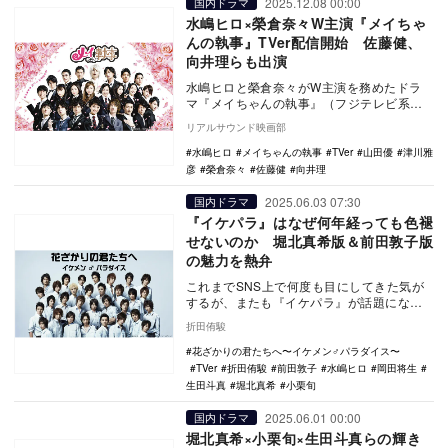
2025.12.08 00:00
国内ドラマ
水嶋ヒロ×榮倉奈々W主演『メイちゃ
んの執事』TVer配信開始 佐藤健、
向井理らも出演
水嶋ヒロと榮倉奈々がW主演を務めたドラ
マ『メイちゃんの執事』（フジテレビ系）
が、12月8日からTVerにて無料配信が開始
リアルサウンド映画部
された。…
水嶋ヒロ
メイちゃんの執事
TVer
山田優
津川雅
彦
榮倉奈々
佐藤健
向井理
2025.06.03 07:30
国内ドラマ
『イケパラ』はなぜ何年経っても色褪
せないのか 堀北真希版＆前田敦子版
の魅力を熱弁
これまでSNS上で何度も目にしてきた気が
するが、またも『イケパラ』が話題になっ
ているーー。 TVerで『花ざかりの君たちへ
折田侑駿
～イ…
花ざかりの君たちへ〜イケメン♂パラダイス〜
TVer
折田侑駿
前田敦子
水嶋ヒロ
岡田将生
生田斗真
堀北真希
小栗旬
2025.06.01 00:00
国内ドラマ
堀北真希×小栗旬×生田斗真らの輝き