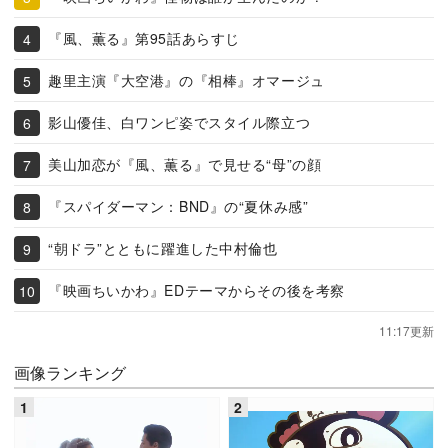
『風、薫る』第95話あらすじ
趣里主演『大空港』の『相棒』オマージュ
影山優佳、白ワンピ姿でスタイル際立つ
美山加恋が『風、薫る』で見せる“母”の顔
『スパイダーマン：BND』の“夏休み感”
“朝ドラ”とともに躍進した中村倫也
『映画ちいかわ』EDテーマからその後を考察
11:17更新
画像ランキング