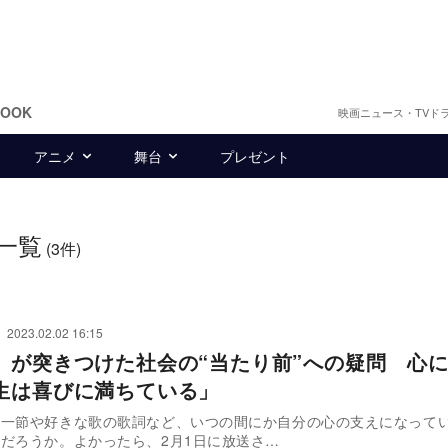
BOOK
映画ニュース・TVド
アニメ
舞台
プレゼント
一覧
(3件)
2023.02.02 16:15
』が突きつけた社会の“当たり前”への疑問 心
生は喜びに満ちている」
の一節や好きな歌の歌詞など、いつの間にか自分の心の支えになって
だろうか。よかったら、2月1日に放送さ…