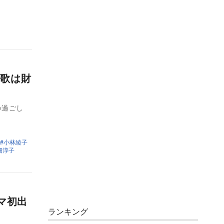
歌は財
の過ごし
小林綾子
畑淳子
マ初出
ランキング