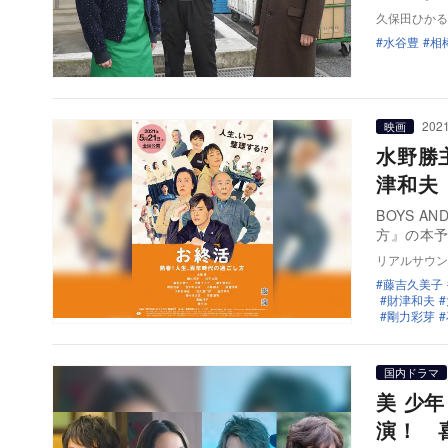
久保田ひかる
水谷豊
相
2021
映画
水野勝
津和夫
BOYS 
方』の本
リアルサウン
藤吉久美子
財津和夫
剛力彩芽
国内ドラマ
美 少
演！ 