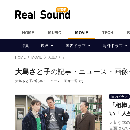
HOME
MUSIC
MOVIE
TECH
特集
映画
国内ドラマ
海外ドラマ
HOME
MOVIE
大島さと子
の記事・ニュース・画像
大島さと子
大島さと子の記事・ニュース・画像一覧です
国内ドラマ
『相棒
い「人
大切な本
言葉はない