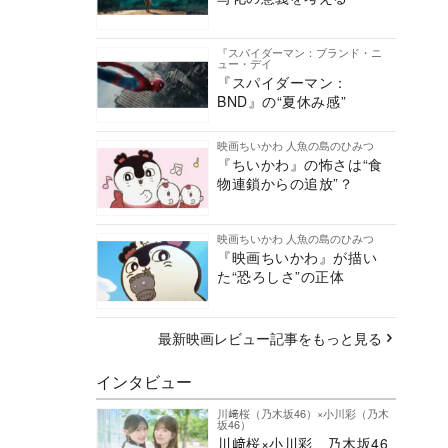
『スパイダーマン：ブランド・ニ
ュー・デイ
『スパイダーマン：
BND』の“夏休み感”
映画ちいかわ 人魚の島のひみつ
『ちいかわ』の怖さは“食
物連鎖からの追放”？
映画ちいかわ 人魚の島のひみつ
『映画ちいかわ』が描い
た“恐ろしさ”の正体
最新映画レビュー記事をもっと見る
インタビュー
川﨑桜（乃木坂46）×小川彩（乃木
坂46）
川﨑桜×小川彩、乃木坂46