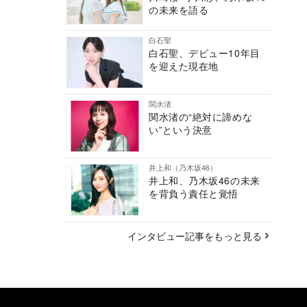
の未来を語る
白石聖
白石聖、デビュー10年目
を迎えた現在地
関水渚
関水渚の“絶対に諦めな
い”という決意
井上和（乃木坂46）
井上和、乃木坂46の未来
を背負う責任と覚悟
インタビュー記事をもっと見る