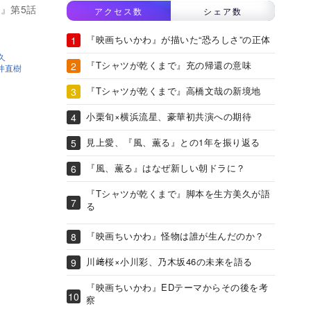
』第5話
アクセス数
シェア数
『映画ちいかわ』が描いた“恐ろしさ”の正体
久
『Tシャツが乾くまで』充の帰還の意味
井直樹
『Tシャツが乾くまで』高橋文哉の新境地
小栗旬×横浜流星、豪華初共演への期待
見上愛、『風、薫る』との1年を振り返る
『風、薫る』はなぜ新しい朝ドラに？
『Tシャツが乾くまで』脚本を生方美久が語
る
『映画ちいかわ』怪物は誰が生んだのか？
川﨑桜×小川彩、乃木坂46の未来を語る
『映画ちいかわ』EDテーマからその後を考
察