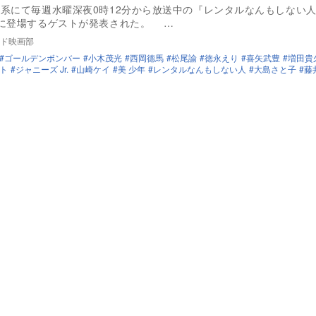
系にて毎週水曜深夜0時12分から放送中の『レンタルなんもしない人
話に登場するゲストが発表された。 …
ド映画部
ゴールデンボンバー
小木茂光
西岡德馬
松尾諭
徳永えり
喜矢武豊
増田貴
ト
ジャニーズ Jr.
山崎ケイ
美 少年
レンタルなんもしない人
大島さと子
藤