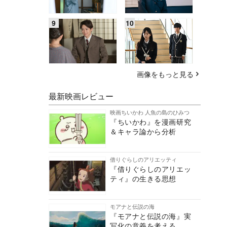
画像をもっと見る
最新映画レビュー
映画ちいかわ 人魚の島のひみつ
『ちいかわ』を漫画研究
＆キャラ論から分析
借りぐらしのアリエッティ
『借りぐらしのアリエッ
ティ』の生きる思想
モアナと伝説の海
『モアナと伝説の海』実
写化の意義を考える