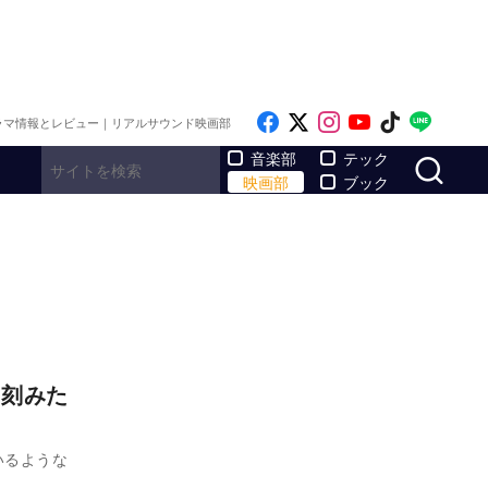
Like on Facebook
Follow on x
Follow on Inst
Follow on Y
Follow on
Follo
ラマ情報とレビュー｜リアルサウンド映画部
サ
音楽部
テック
映画部
ブック
に刻みた
いるような