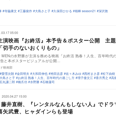
棒
寺脇康文
工藤俊作
大島さと子
久保田ひかる
相棒 season21
深沢敦
.03.17 05:00
主演映画『お終活』本予告＆ポスター公開 主題
「切手のないおくりもの」
AND MENの水野勝が主演を務める映画『お終活 熟春！人生、百年時代
予告と本ポスタービジュアルが公開…
ド映画部
螢雪次朗
金田明夫
大和田伸也
袴田吉彦
佐々木みゆ
西村まさ彦
松下由樹
大島さと子
お終活 熟春！人生、百年時代の過ごし方
増子倭文江
香月秀之
高
石丸謙二郎
橋爪功
水野勝
石橋蓮司
2020.04.27 15:00
年 藤井直樹、『レンタルなんもしない人』でドラ
喜矢武豊、ヒャダインらも登場