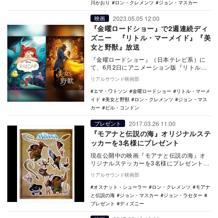
川かおり
ロン・クレメンツ
ジョン・マスカー
2023.05.05 12:00
映画
『金曜ロードショー』で2週連続ディ
ズニー 『リトル・マーメイド』『美
女と野獣』放送
『金曜ロードショー』（日本テレビ系）に
て、6月2日にアニメーション版『リトル・
マーメイド』、6月9日にエマ・ワトソン主
リアルサウンド映画部
演の実写版…
エマ・ワトソン
金曜ロードショー
リトル・マーメ
イド
美女と野獣
ロン・クレメンツ
ジョン・マス
カー
ビル・コンドン
2017.03.26 11:00
プレゼント
『モアナと伝説の海』オリジナルステ
ッカーを3名様にプレゼント
現在公開中の映画『モアナと伝説の海』オ
リジナルステッカーを3名様にプレゼント。
ディズニー・アニメーション最新作とな
リアルサウンド映画部
る本作は、…
オスナット・シューラー
ロン・クレメンツ
モアナ
と伝説の海
ジョン・マスカー
ジョン・ラセター
プレゼント
ディズニー