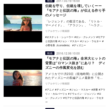
2017.03.19 16:00
映画
伝統を守り、伝統を壊していくーー
『モアナと伝説の海』が伝える作り手
のメッセージ
「レジェンド」の復活である。『リトル・
マーメイド』、『アラジン』、『ヘラクレ
ス』などで、ディズニー第二次黄金期を支
リアルサウンド映画部
えた、ジョン・…
オスナット・シューラー
ロン・クレメンツ
モアナ
と伝説の海
ジョン・マスカー
ジョン・ラセター
小野寺系（k.onodera）
ディズニー
2016.12.06 10:00
映画
『モアナと伝説の海』全米大ヒットの
背景は“ロマンス抜き”にあり？ ディ
ズニーの作風変化を読む
アメリカで11月23日（現地時間）に公開さ
れたディズニーの長編アニメ最新作『モア
ナと伝説の海』が大ヒット中だ。公開初週
リアルサウンド映画部
末の11月…
アニメ
ディズニー
ジョン・マスカー
岸豊
アウ
リィ・カルバーリョ
ドウェイン・ジョンソン
ロ
ン・クレメンツ
モアナと伝説の海
ジョン・ラセタ
ー