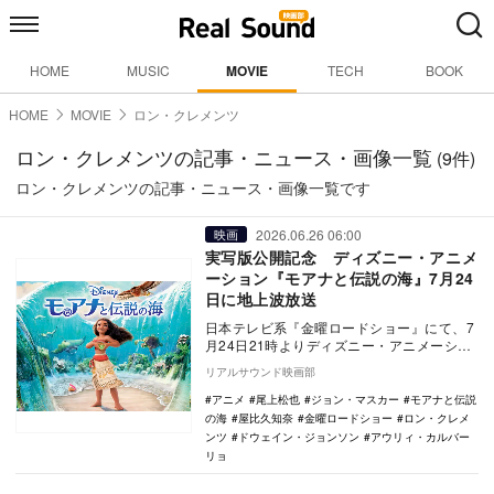
HOME
MUSIC
MOVIE
TECH
BOOK
HOME
MOVIE
ロン・クレメンツ
ロン・クレメンツの記事・ニュース・画像一覧
(9件)
ロン・クレメンツの記事・ニュース・画像一覧です
2026.06.26 06:00
映画
実写版公開記念 ディズニー・アニメ
ーション『モアナと伝説の海』7月24
日に地上波放送
日本テレビ系『金曜ロードショー』にて、7
月24日21時よりディズニー・アニメーショ
ン『モアナと伝説の海』が本編ノーカット
リアルサウンド映画部
で放送さ…
アニメ
尾上松也
ジョン・マスカー
モアナと伝説
の海
屋比久知奈
金曜ロードショー
ロン・クレメ
ンツ
ドウェイン・ジョンソン
アウリィ・カルバー
リョ