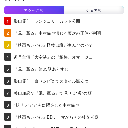
アクセス数
シェア数
影山優佳、ランジェリーカット公開
『風、薫る』中村倫也演じる藤次の正体が判明
『映画ちいかわ』怪物は誰が生んだのか？
趣里主演『大空港』の『相棒』オマージュ
『風、薫る』第95話あらすじ
影山優佳、白ワンピ姿でスタイル際立つ
美山加恋が『風、薫る』で見せる“母”の顔
“朝ドラ”とともに躍進した中村倫也
『映画ちいかわ』EDテーマからその後を考察