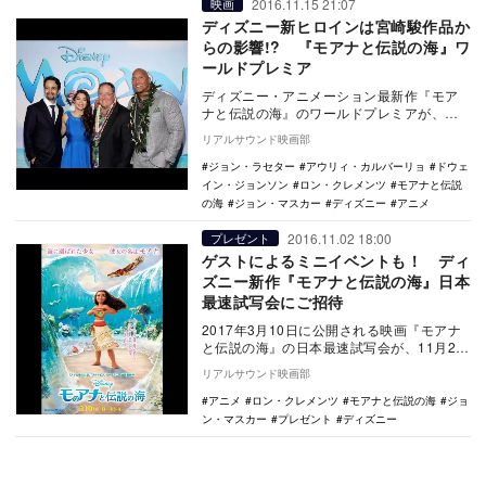
2016.11.15 21:07
映画
ディズニー新ヒロインは宮崎駿作品か
らの影響!? 『モアナと伝説の海』ワ
ールドプレミア
ディズニー・アニメーション最新作『モア
ナと伝説の海』のワールドプレミアが、現
地時間11月14日、ロサンゼルス・ハリウッ
リアルサウンド映画部
ドのエル・…
ジョン・ラセター
アウリィ・カルバーリョ
ドウェ
イン・ジョンソン
ロン・クレメンツ
モアナと伝説
の海
ジョン・マスカー
ディズニー
アニメ
2016.11.02 18:00
プレゼント
ゲストによるミニイベントも！ ディ
ズニー新作『モアナと伝説の海』日本
最速試写会にご招待
2017年3月10日に公開される映画『モアナ
と伝説の海』の日本最速試写会が、11月23
日の全米公開にあわせて、11月24日に舞
リアルサウンド映画部
浜…
アニメ
ロン・クレメンツ
モアナと伝説の海
ジョ
ン・マスカー
プレゼント
ディズニー