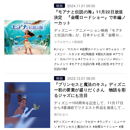
2024.11.01 06:00
映画
『モアナと伝説の海』11月22日放送
決定 『金曜ロードショー』で本編ノ
ーカット
ディズニー・アニメーション映画『モアナ
と伝説の海』が、日本テレビ系『金曜ロー
ドショー』にて11月22日21時より本編ノー
リアルサウンド映画部
カット放…
ジョン・マスカー
金曜ロードショー
ウォルト・デ
ィズニー・スタジオ
辻岡義堂
屋比久知奈
アウリ
ィ・カルバーリョ
ドウェイン・ジョンソン
ロン・
クレメンツ
モアナと伝説の海
尾上松也
モアナと
伝説の海2
2023.12.01 08:00
映画
『プリンセスと魔法のキス』ディズニ
ー初の要素が盛りだくさん 物語を彩
るジャズにも注目
ディズニー100周年を記念して、11月17日
から4週連続でリクエスト作品を放送してい
る『金曜ロードショー』（日本テレビ
瀧川かおり
系）。3週…
ディズニー
ジョン・ラセター
ランディ・ニューマ
ン
プリンセスと魔法のキス
金曜ロードショー
瀧